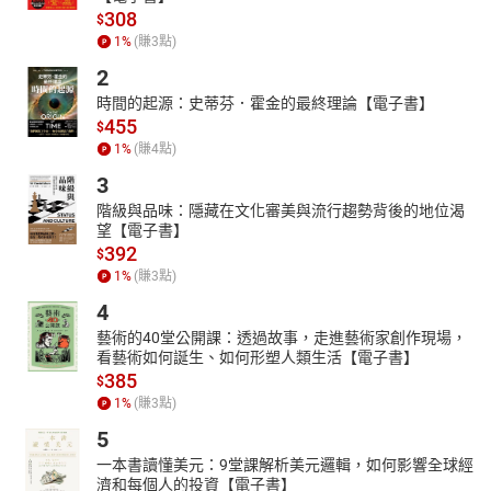
308
$
1
%
(賺
3
點)
2
時間的起源：史蒂芬．霍金的最終理論【電子書】
455
$
1
%
(賺
4
點)
3
階級與品味：隱藏在文化審美與流行趨勢背後的地位渴
望【電子書】
392
$
1
%
(賺
3
點)
4
藝術的40堂公開課：透過故事，走進藝術家創作現場，
看藝術如何誕生、如何形塑人類生活【電子書】
385
$
1
%
(賺
3
點)
5
一本書讀懂美元：9堂課解析美元邏輯，如何影響全球經
濟和每個人的投資【電子書】