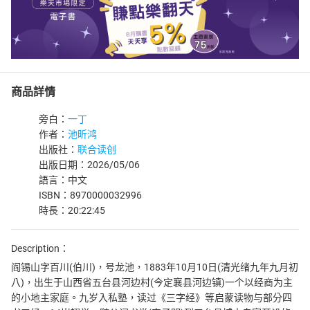
商品詳情
旁白：
一丁
作者：
池昕鸿
出版社：
联合读创
出版日期：2026/05/06
語言：中文
ISBN：8970000032996
時長：20:22:45
Description：
阎锡山字百川(伯川)，号龙池，1883年10月10日(清光绪九年九月初
八)，出生于山西省五台县河边村(今定襄县河边镇)一个以经商为主
的小地主家庭。九岁入私塾，读过《三字经》等启蒙读物与部分四