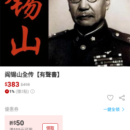
日本購物
電子/紙本書
HOT
阎锡山全传【有聲書】
383
$
$
498
1%
(賺3點)
優惠券
一鍵全領
50
$
折
領取
滿555元可用