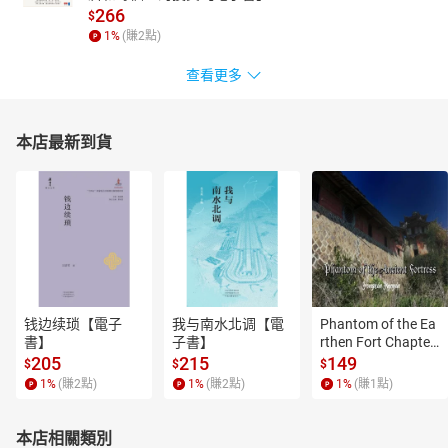
266
$
1
%
(賺
2
點)
查看更多
本店最新到貨
钱边续琐【電子
我与南水北调【電
Phantom of the Ea
書】
子書】
rthen Fort Chapter
 4【有聲書】
205
215
149
$
$
$
1
%
(賺
2
點)
1
%
(賺
2
點)
1
%
(賺
1
點)
本店相關類別