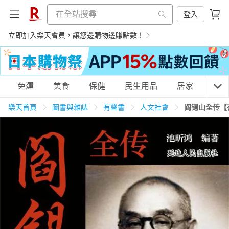
登入
立即加入樂天會員，讓您邊購物邊賺點數！
購物網分類
免運
美食
保健
民生用品
居家
3C
樂天首頁
圖書與雜誌
有聲書
人文社會
阎锡山全传【
天天免運
美食蛋糕
養生保健
民生用品
居家生活
3C家電
運動休閒
親子玩具
女裝
男裝
化妝保養
情趣用品