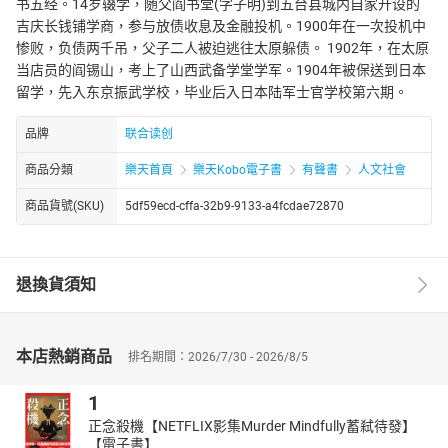
书五经。14岁辍学，随父阎书堂(字子明)到五台县城内自家开设的
吉庆长钱铺学商，参与放债收息及金融投机。1900年在一次投机中
惨败，负债两千吊，父子二人被迫逃往太原躲债。 1902年，在太原
当店员的阎锡山，考上了山西武备学堂学军。1904年被保送到日本
留学，先入东京振武学校，毕业后入日本陆军士官学校第六期。
品牌
联合读创
商品分類
樂天首頁
樂天Kobo電子書
有聲書
人文社會
商品貨號(SKU)
5df59ecd-cffa-32b9-9133-a4fcdae72870
退換貨須知
本店熱銷商品
排名期間：2026/7/30 - 2026/8/5
1
正念殺機【NETFLIX影集Murder Mindfully蓄弒待發】
【電子書】