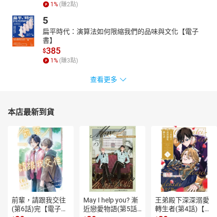
2-6 SUPIR
1
%
(賺
2
點)
第三節 常見的圖像問題做法
5
3-1 臉部修復（FaceDetailer）
扁平時代：演算法如何限縮我們的品味與文化【電子
3-2 人物臉部更換（Reactor）
書】
3-3 風格與要素混合（IPAdapter）概述
385
$
3-4 產品人物光線更換與…
1
%
(賺
3
點)
查看更多
本店最新到貨
前輩，請跟我交往
May I help you? 漸
王弟殿下深深溺愛
(第6話)完【電子
近戀愛物語(第5話)
轉生者(第4話)【電