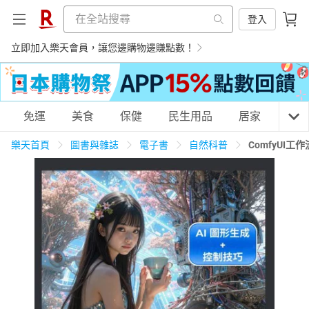
登入
立即加入樂天會員，讓您邊購物邊賺點數！
購物網分類
免運
美食
保健
民生用品
居家
3C
樂天首頁
圖書與雜誌
電子書
自然科普
ComfyUI
天天免運
美食蛋糕
養生保健
民生用品
居家生活
3C家電
運動休閒
親子玩具
女裝
男裝
化妝保養
情趣用品