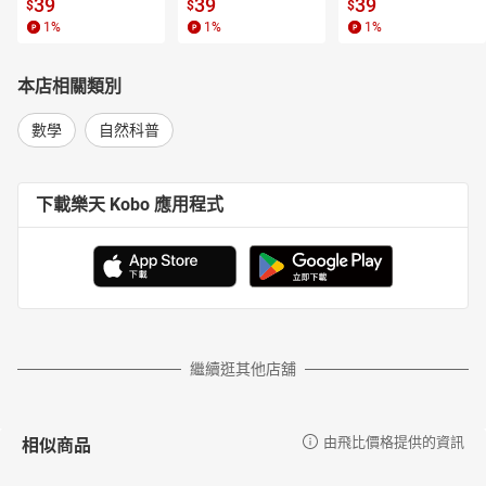
書】
【電子書】
子書】
39
39
39
$
$
$
1
%
1
%
1
%
本店相關類別
數學
自然科普
下載樂天 Kobo 應用程式
繼續逛其他店舖
相似商品
由飛比價格提供的資訊