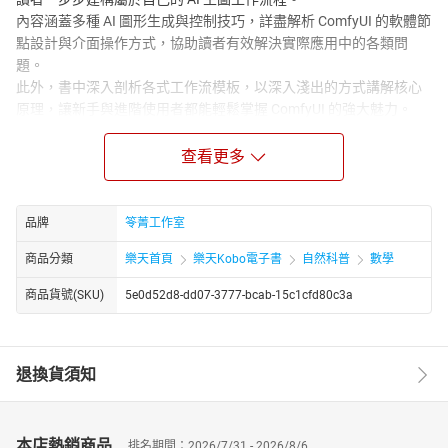
內容涵蓋多種 AI 圖形生成與控制技巧，詳盡解析 ComfyUI 的軟體節
點設計與介面操作方式，協助讀者有效解決實際應用中的各類問
題。
此外，書中深入剖析各式工作流模板，以深入淺出的方式講解核心
原理，讓新手與進階使用者都能輕鬆掌握 ComfyUI 的強大魅力。
269頁/
目錄列表：
查看更多
前 言
**第一部份 環境建置與使用**
第一節 線上入門使用
品牌
笭菁工作室
1-1 TensorArt的模板複製與轉換
商品分類
樂天首頁
樂天Kobo電子書
自然科普
數學
1-2 概念整理
第二節 節點與工作流概念
商品貨號(SKU)
5e0d52d8-dd07-3777-bcab-15c1cfd80c3a
2-1 節點（Node）、原節點（Primitive）與轉接點（Reroute）
2-2 組（Group）、節點組（GroupNode）
2-3 工作流範本（Template）
退換貨須知
第三節 本地端基本安裝
3-1 硬體選擇
3-2 版本種類
3-3 ComfyUI Manager
本店熱銷商品
排名期間：2026/7/31 - 2026/8/6