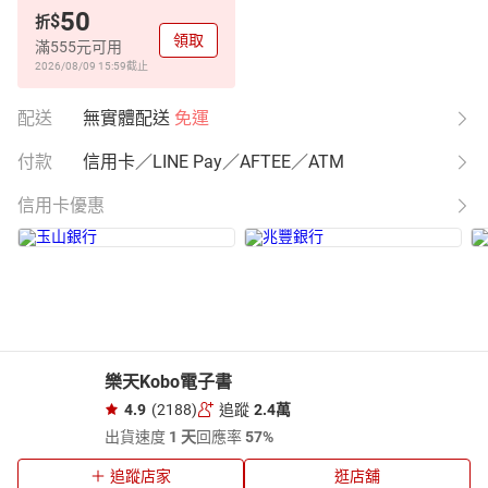
50
$
折
領取
滿555元可用
2026/08/09 15:59
截止
配送
無實體配送
免運
付款
信用卡／LINE Pay／AFTEE／ATM
信用卡優惠
樂天Kobo電子書
4.9
(2188)
追蹤
2.4萬
出貨速度
1 天
回應率
57%
追蹤店家
逛店舖