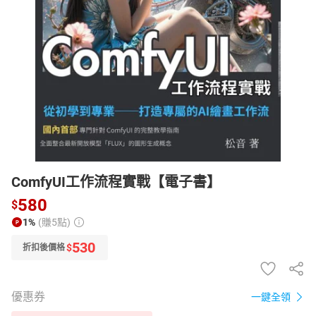
日本購物
電子/紙本書
HOT
ComfyUI工作流程實戰【電子書】
580
$
1%
(賺5點)
530
$
折扣後價格
優惠券
一鍵全領