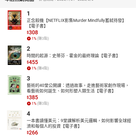
3-4 安裝與啟動訊息
第四節 本地端軟體環境
1
4-1 基礎模型推薦與下載
正念殺機【NETFLIX影集Murder Mindfully蓄弒待發】
4-2 Python安裝套件的基本指令
【電子書】
4-3 本地的基礎介面
308
$
4-4 模型庫簡介（/ComfyUI/Models）
1
%
(賺
3
點)
**第二部份 工作流概念與圖像問題解法**
2
第一節 工作流的基本結構
時間的起源：史蒂芬．霍金的最終理論【電子書】
1-1 Model、CLIP與VAE
455
$
1-2 個別節點連接方式
1
%
(賺
4
點)
1-3 Model相關節點
3
1-4 CLIP重要節點介紹
1-5 Conditioning節點
藝術的40堂公開課：透過故事，走進藝術家創作現場，
1-6 Latent/VAE/Sampler相關節點
看藝術如何誕生、如何形塑人類生活【電子書】
385
第二節 修復與放大圖形
$
1
%
(賺
3
點)
2-1 Image2Image（I2I）
2-2 UpscaleModels+HiresFix
4
2-3 SDUpscale/TiledUpscale
一本書讀懂美元：9堂課解析美元邏輯，如何影響全球經
2-4 ApplyControlnet+HiresFix
濟和每個人的投資【電子書】
2-5 ControlnetTile
266
$