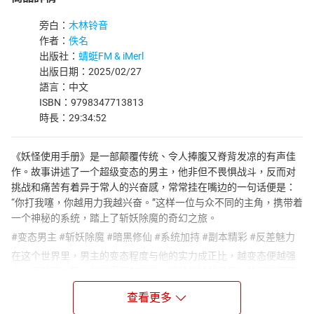
旁白：
木林铃音
作者：
佚名
出版社：
蜻蜓FM & iMerl
出版日期：2025/02/27
語言：中文
ISBN：9798347713813
時長：29:34:52
《妖怪使用手册》是一部颠覆传统、令人捧腹又脊背发凉的有声佳
作。故事讲述了一个超级变态的男主，他非但不畏惧战斗，反而对
挑战和痛苦有着异于常人的兴奋感，常常挂在嘴边的一句话便是：
“你打我噻，你越用力我越兴奋。”这样一位与众不同的主角，携带着
一个神秘的系统，踏上了斩妖除魔的奇幻之旅。
#变态男主 #斩妖除魔 #暗黑修仙 #系统加持 #副本精彩 #反差魅力
在这个世界里，男主的变态程度与他的实力成正比，越变态便越强
大，而越强大又让他变得更加变态。这种独特的设定让故事充满了
新奇与刺激。每一个副本都设计得精妙绝伦，让人在听的过程中大
查看更多
呼过瘾，仿佛亲身经历了那些惊心动魄的战斗。