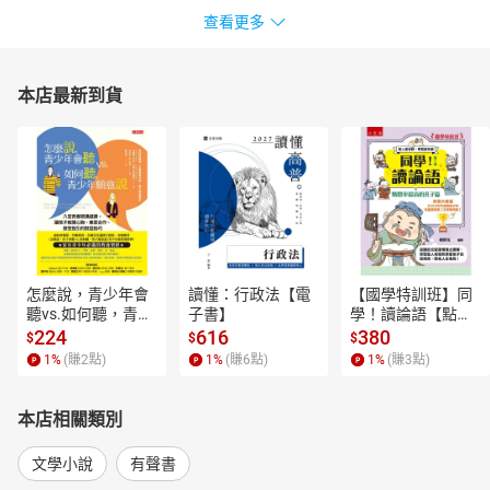
查看更多
本店最新到貨
怎麼說，青少年會
讀懂：行政法【電
【國學特訓班】同
聽vs.如何聽，青少
子書】
學！讀論語【點閱
年願意說【電子
率最高的孔子篇】
224
616
380
$
$
$
書】
逗趣的文配圖情境
1
%
(賺
2
點)
1
%
(賺
6
點)
1
%
(賺
3
點)
式講解，學習聖人
老師和學霸弟子的
高情商，開拓人生
本店相關類別
格局！【電子書】
文學小說
有聲書