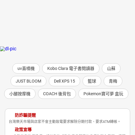
uv直噴機
Kobo Clara 電子書閱讀器
山蘇
JUST BLOOM
Dell XPS 15
籃球
青梅
小腿按摩機
COACH 後背包
Pokemon寶可夢 盒玩
防詐騙提醒
台灣樂天市場與店家不會主動致電要求解除分期付款、要求ATM轉帳。
政策宣導