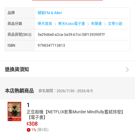
然而，不要被表面的搞笑和荒诞所蒙蔽，这本书的世界观其实是暗
黑修仙。在欢笑与疯狂的背后，隐藏着深沉的黑暗与残酷的修仙之
品牌
蜻蜓FM & iMerl
路。这种反差让故事更加引人入胜，让人在捧腹大笑的同时，又不
禁为角色的命运担忧。
商品分類
樂天首頁
樂天Kobo電子書
有聲書
文學小說
总之，《妖怪使用手册》是一部集搞笑、奇幻、冒险、暗黑、修仙
商品貨號(SKU)
5e29d6e0-a2ca-3a59-b7cc-58f139390f7f
于一体的有声佳作，绝对值得你一听再听。
https://youtube.com/@tianxiagushi?si=ZstiltPoiwO0g4fT
ISBN
9798347713813
http://www.youtube.com/channel/UC2yhCURng4uUj_phEqZwKig/
退換貨須知
本店熱銷商品
排名期間：2026/7/30 - 2026/8/5
1
正念殺機【NETFLIX影集Murder Mindfully蓄弒待發】
【電子書】
308
$
1
%
(賺
3
點)