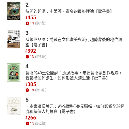
2
時間的起源：史蒂芬．霍金的最終理論【電子書】
455
$
1
%
(賺
4
點)
3
階級與品味：隱藏在文化審美與流行趨勢背後的地位渴
望【電子書】
392
$
1
%
(賺
3
點)
4
藝術的40堂公開課：透過故事，走進藝術家創作現場，
看藝術如何誕生、如何形塑人類生活【電子書】
385
$
1
%
(賺
3
點)
5
一本書讀懂美元：9堂課解析美元邏輯，如何影響全球經
濟和每個人的投資【電子書】
266
$
1
%
(賺
2
點)