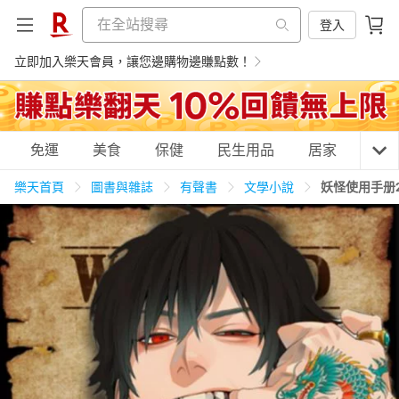
登入
立即加入樂天會員，讓您邊購物邊賺點數！
購物網分類
免運
美食
保健
民生用品
居家
3C
樂天首頁
圖書與雜誌
有聲書
文學小說
妖怪使用手册
天天免運
美食蛋糕
養生保健
民生用品
居家生活
3C家電
運動休閒
親子玩具
女裝
男裝
化妝保養
情趣用品