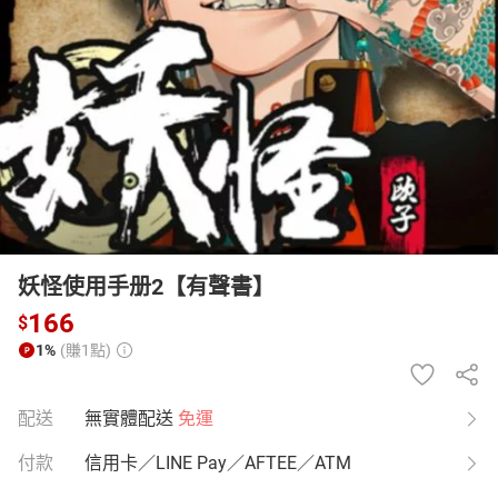
日本購物
電子/紙本書
HOT
妖怪使用手册2【有聲書】
166
$
1%
(賺1點)
配送
無實體配送
免運
付款
信用卡／LINE Pay／AFTEE／ATM