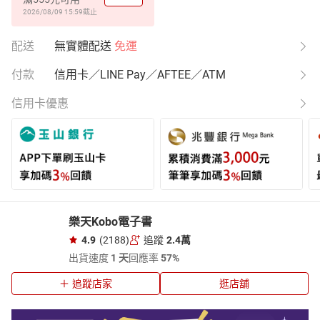
2026/08/09 15:59
截止
配送
無實體配送
免運
付款
信用卡／LINE Pay／AFTEE／ATM
信用卡優惠
樂天Kobo電子書
4.9
(2188)
追蹤
2.4萬
出貨速度
1 天
回應率
57%
追蹤店家
逛店舖