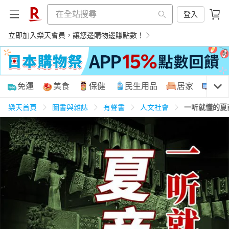
登入
立即加入樂天會員，讓您邊購物邊賺點數！
購物網分類
免運
美食
保健
民生用品
居家
3C
樂天首頁
圖書與雜誌
有聲書
人文社會
一听就懂的夏
天天免運
美食蛋糕
養生保健
民生用品
居家生活
3C家電
運動休閒
親子玩具
女裝
男裝
化妝保養
情趣用品