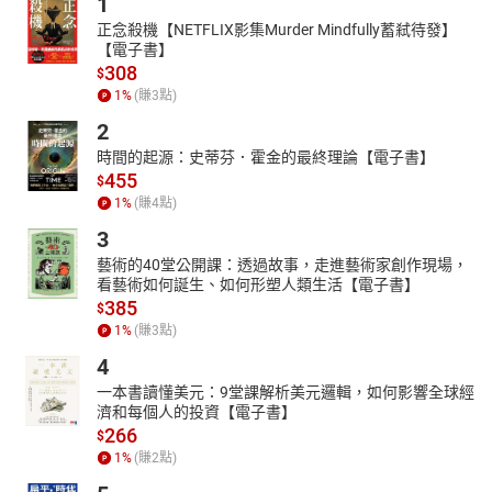
1
正念殺機【NETFLIX影集Murder Mindfully蓄弒待發】
【電子書】
308
$
1
%
(賺
3
點)
2
時間的起源：史蒂芬．霍金的最終理論【電子書】
455
$
1
%
(賺
4
點)
3
藝術的40堂公開課：透過故事，走進藝術家創作現場，
看藝術如何誕生、如何形塑人類生活【電子書】
385
$
1
%
(賺
3
點)
4
一本書讀懂美元：9堂課解析美元邏輯，如何影響全球經
濟和每個人的投資【電子書】
266
$
1
%
(賺
2
點)