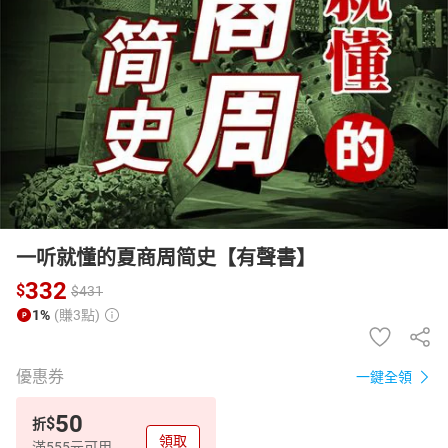
日本購物
電子/紙本書
HOT
一听就懂的夏商周简史【有聲書】
332
$
$
431
1%
(賺3點)
優惠券
一鍵全領
50
$
折
領取
滿555元可用