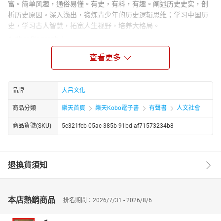
富。简单风趣，通俗易懂。有史，有料，有趣。阐述历史史实，剖
析历史原因。深入浅出，锻炼青少年的历史逻辑思维；学习中国历
史，学习古人智慧，拓宽人生视野，培养大格局。
Author Biograph：
鸮胖是笔名，本名马磊，他是鸮胖文史创始人，同时也是喜马拉雅
查看更多
文史频道独家签约主播。其毕业于首都师范大学历史系，曾在中国
地质大学附属中学担任初高中历史老师，还师从青年相声演员叶
蓬，凭借这双重背景，他擅长用评书式的趣味表达解读历史，能把
品牌
大吕文化
深奥的文史内容变得浅显易懂。他的代表音频专辑有《鸮胖说千字
文》《鸮胖随心谈》等，其中《鸮胖说千字文》收听量超 40 万，他
商品分類
樂天首頁
樂天Kobo電子書
有聲書
人文社會
也凭借这类优质节目加入喜马拉雅古籍唤醒计划，还曾被《人民日
商品貨號(SKU)
5e321fcb-05ac-385b-91bd-af71573234b8
报》、中国新闻网等媒体报道。此外，他还和恩子健联手编著了
《开讲啦！中国史》系列书籍，涵盖夏商周篇、秦汉篇、隋唐篇等
多个分册。
退換貨須知
本店熱銷商品
排名期間：2026/7/31 - 2026/8/6