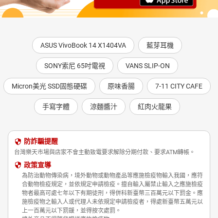
ASUS VivoBook 14 X1404VA
藍芽耳機
SONY索尼 65吋電視
VANS SLIP-ON
Micron美光 SSD固態硬碟
原味香腸
7-11 CITY CAFE
手寫字體
涼麵醬汁
紅肉火龍果
防詐騙提醒
台灣樂天市場與店家不會主動致電要求解除分期付款、要求ATM轉帳。
政策宣導
為防治動物傳染病，境外動物或動物產品等應施檢疫物輸入我國，應符
合動物檢疫規定，並依規定申請檢疫。擅自輸入屬禁止輸入之應施檢疫
物者最高可處七年以下有期徒刑，得併科新臺幣三百萬元以下罰金。應
施檢疫物之輸入人或代理人未依規定申請檢疫者，得處新臺幣五萬元以
上一百萬元以下罰鍰，並得按次處罰。