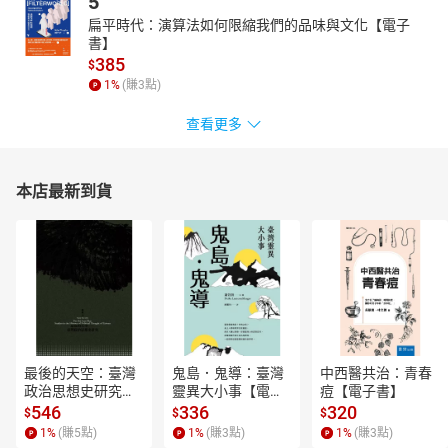
5
扁平時代：演算法如何限縮我們的品味與文化【電子
書】
385
$
1
%
(賺
3
點)
查看更多
本店最新到貨
最後的天空：臺灣
鬼島．鬼導：臺灣
中西醫共治：青春
政治思想史研究
靈異大小事【電子
痘【電子書】
【電子書】
書】
546
336
320
$
$
$
1
%
(賺
5
點)
1
%
(賺
3
點)
1
%
(賺
3
點)