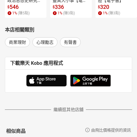
政治思想史研究
靈異大小事【電子
痘【電子書】
【電子書】
書】
546
336
320
$
$
$
1
%
(賺
5
點)
1
%
(賺
3
點)
1
%
(賺
3
點)
本店相關類別
商業理財
心理勵志
有聲書
下載樂天 Kobo 應用程式
繼續逛其他店舖
相似商品
由飛比價格提供的資訊