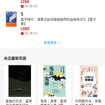
266
$
1
%
(賺
2
點)
5
扁平時代：演算法如何限縮我們的品味與文化【電子
書】
385
$
1
%
(賺
3
點)
查看更多
本店最新到貨
最後的天空：臺灣
鬼島．鬼導：臺灣
中西醫共治：青春