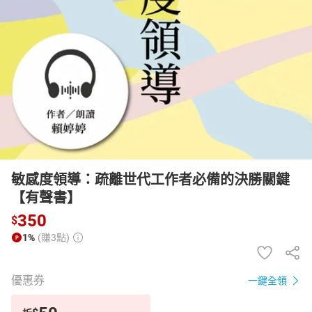
日本購物
電子/紙本書
HOT
敏感度領導：疏離世代工作者必備的決勝關鍵
【有聲書】
350
$
1%
(賺3點)
優惠券
一鍵全領