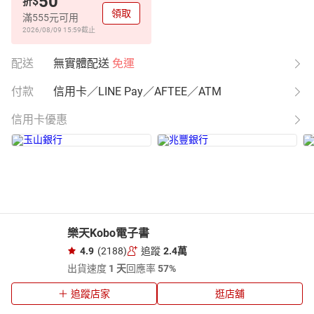
50
$
折
領取
滿555元可用
2026/08/09 15:59
截止
配送
無實體配送
免運
付款
信用卡／LINE Pay／AFTEE／ATM
信用卡優惠
樂天Kobo電子書
4.9
(2188)
追蹤
2.4萬
出貨速度
1 天
回應率
57%
追蹤店家
逛店舖