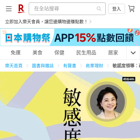
登入
立即加入樂天會員，讓您邊購物邊賺點數！
購物網分類
免運
美食
保健
民生用品
居家
3C
樂天首頁
圖書與雜誌
有聲書
商業理財
敏感度領導：
天天免運
美食蛋糕
養生保健
民生用品
居家生活
3C家電
運動休閒
親子玩具
女裝
男裝
化妝保養
情趣用品