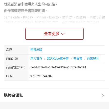
就能創造更多職場與人生的可能性。
由作者賴婷婷全書親聲朗讀。
cama café、KKday、Pinkoi、Blocto、鮮乳坊、珍煮丹、再睡5分鐘
等知名企業的領導力教練都是賴婷婷，卓越的團隊打造與領導能
力，也讓她獲頒《經理人月刊》年度MVP經理人獎。
查看更多
繼暢銷書《複利領導》之後，賴婷婷再次汲取二十多年的親身經
驗，分享如何鍛鍊對自己、對人、對事的敏感度，包括如何培養獨
到的見解與邏輯、覺察並同理他人、完整且立體地看見事實等。
品牌
時報出版
領導敏感度對個人與企業來說都是極重要的能力，無論天生能力如
何，只要你想要或需要，就能透過後天的刻意練習來培養。本書不
商品分類
樂天首頁
樂天Kobo電子書
有聲書
商業理財
只收錄領導與帶人必備的工具和技巧，同時也教你透過探索自己，
商品貨號(SKU)
5e3dd876-3fa0-3e45-9939-a0b17969e191
打造自己想要的人生劇本。
▌奠基於上萬次一對一教練與顧問的經歷，賴婷婷教你成為自己的領
ISBN
9786263744707
導力教練：
．你若自帶光芒，周圍就會被你照亮。
．生命為你安排這些事，不是對你做了這些事。
退換貨須知
．想要看見不同的風景，你得先離開原地。
．強大，是能接受自己的不完美。