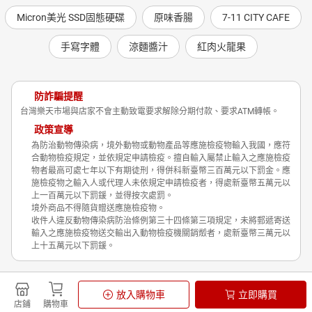
Micron美光 SSD固態硬碟
原味香腸
7-11 CITY CAFE
手寫字體
涼麵醬汁
紅肉火龍果
防詐騙提醒
台灣樂天市場與店家不會主動致電要求解除分期付款、要求ATM轉帳。
政策宣導
為防治動物傳染病，境外動物或動物產品等應施檢疫物輸入我國，應符
合動物檢疫規定，並依規定申請檢疫。擅自輸入屬禁止輸入之應施檢疫
物者最高可處七年以下有期徒刑，得併科新臺幣三百萬元以下罰金。應
施檢疫物之輸入人或代理人未依規定申請檢疫者，得處新臺幣五萬元以
上一百萬元以下罰鍰，並得按次處罰。
境外商品不得隨貨贈送應施檢疫物。
收件人違反動物傳染病防治條例第三十四條第三項規定，未將郵遞寄送
輸入之應施檢疫物送交輸出入動物檢疫機關銷燬者，處新臺幣三萬元以
上十五萬元以下罰鍰。
Shopping is Entertainment!
放入購物車
立即購買
非洲豬瘟政策宣導
隱私權政策
店鋪
購物車
© Rakuten Group, Inc.