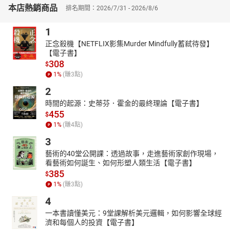
．人生沒有如果，只有結果和後果。
本店熱銷商品
排名期間：2026/7/31 - 2026/8/6
剪輯工程：Poker J
1
Music：The success
正念殺機【NETFLIX影集Murder Mindfully蓄弒待發】
Artist：Key of Moon
【電子書】
308
$
1
%
(賺
3
點)
2
時間的起源：史蒂芬．霍金的最終理論【電子書】
455
$
1
%
(賺
4
點)
3
藝術的40堂公開課：透過故事，走進藝術家創作現場，
看藝術如何誕生、如何形塑人類生活【電子書】
385
$
1
%
(賺
3
點)
4
一本書讀懂美元：9堂課解析美元邏輯，如何影響全球經
濟和每個人的投資【電子書】