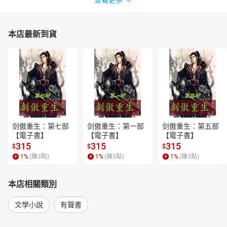
本店最新到貨
剑傲重生：第七部
剑傲重生：第一部
剑傲重生：第五部
【電子書】
【電子書】
【電子書】
315
315
315
$
$
$
1
%
(賺
3
點)
1
%
(賺
3
點)
1
%
(賺
3
點)
本店相關類別
文學小說
有聲書