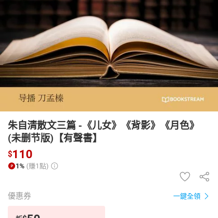
日本購物
電子/紙本書
HOT
朱自清散文三篇 -《儿女》《背影》《月色》
(未删节版)【有聲書】
110
$
1%
(賺1點)
優惠券
一鍵全領