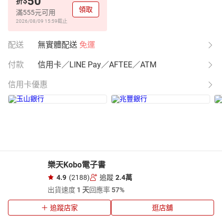
50
$
折
領取
滿555元可用
2026/08/09 15:59
截止
配送
無實體配送
免運
付款
信用卡／LINE Pay／AFTEE／ATM
信用卡優惠
樂天Kobo電子書
4.9
(2188)
追蹤
2.4萬
出貨速度
1 天
回應率
57%
追蹤店家
逛店舖