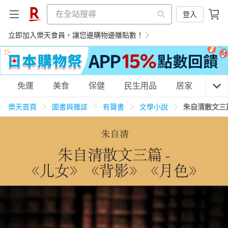
登入
立即加入樂天會員，讓您邊購物邊賺點數！
購物網分類
免運
美食
保健
民生用品
居家
3C
樂天首頁
圖書與雜誌
有聲書
文學小說
朱自清散文三篇
天天免運
美食蛋糕
養生保健
民生用品
居家生活
3C家電
運動休閒
親子玩具
女裝
男裝
化妝保養
情趣用品