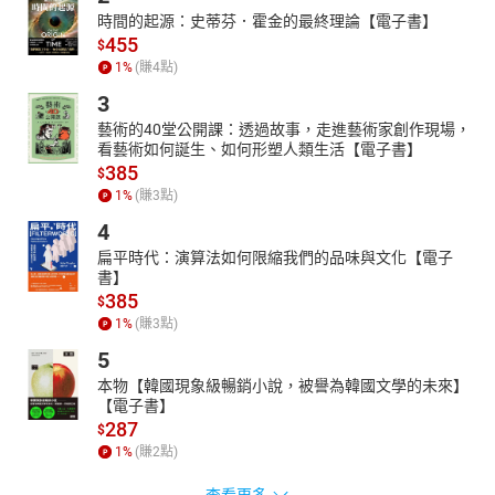
時間的起源：史蒂芬．霍金的最終理論【電子書】
455
$
1
%
(賺
4
點)
3
藝術的40堂公開課：透過故事，走進藝術家創作現場，
看藝術如何誕生、如何形塑人類生活【電子書】
385
$
1
%
(賺
3
點)
4
扁平時代：演算法如何限縮我們的品味與文化【電子
書】
385
$
1
%
(賺
3
點)
5
本物【韓國現象級暢銷小說，被譽為韓國文學的未來】
【電子書】
287
$
1
%
(賺
2
點)
查看更多