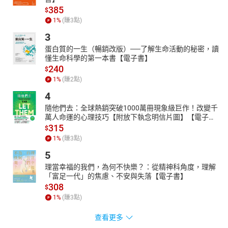
385
$
1
%
(賺
3
點)
3
蛋白質的一生（暢銷改版）──了解生命活動的秘密，讀
懂生命科學的第一本書【電子書】
240
$
1
%
(賺
2
點)
4
隨他們去：全球熱銷突破1000萬冊現象級巨作！改變千
萬人命運的心理技巧【附放下執念明信片圖】【電子
書】
315
$
1
%
(賺
3
點)
5
理當幸福的我們，為何不快樂？：從精神科角度，理解
「富足一代」的焦慮、不安與失落【電子書】
308
$
1
%
(賺
3
點)
查看更多