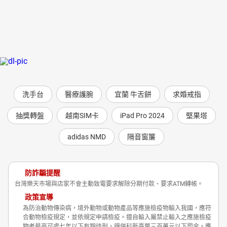
洗手台
醫療護腕
宜蘭 牛舌餅
求婚戒指
抽獎轉盤
越南SIM卡
iPad Pro 2024
堅果塔
adidas NMD
隔音窗簾
防詐騙提醒
台灣樂天市場與店家不會主動致電要求解除分期付款、要求ATM轉帳。
政策宣導
為防治動物傳染病，境外動物或動物產品等應施檢疫物輸入我國，應符
合動物檢疫規定，並依規定申請檢疫。擅自輸入屬禁止輸入之應施檢疫
物者最高可處七年以下有期徒刑，得併科新臺幣三百萬元以下罰金。應