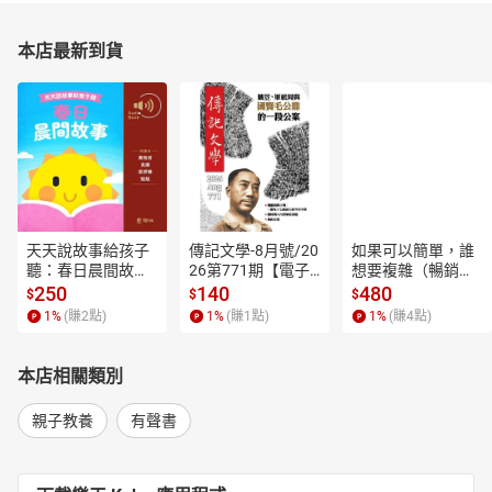
本店最新到貨
天天說故事給孩子
傳記文學-8月號/20
如果可以簡單，誰
聽：春日晨間故事
26第771期【電子
想要複雜（暢銷經
【有聲書】
書】
典新編版）【電子
250
140
480
$
$
$
書】
1
%
(賺
2
點)
1
%
(賺
1
點)
1
%
(賺
4
點)
本店相關類別
親子教養
有聲書