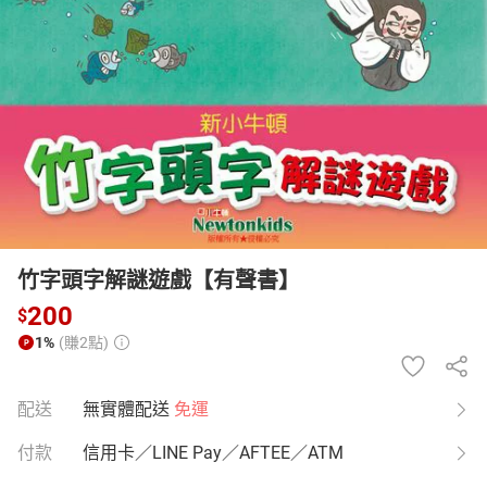
日本購物
電子/紙本書
HOT
竹字頭字解謎遊戲【有聲書】
200
$
1%
(賺2點)
配送
無實體配送
免運
付款
信用卡／LINE Pay／AFTEE／ATM