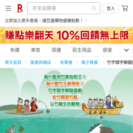
登入
立即加入樂天會員，讓您邊購物邊賺點數！
購物網分類
免運
美食
保健
民生用品
居家
3C
樂天首頁
圖書與雜誌
有聲書
親子教養
竹字頭字解謎
天天免運
美食蛋糕
養生保健
民生用品
居家生活
3C家電
運動休閒
親子玩具
女裝
男裝
化妝保養
情趣用品