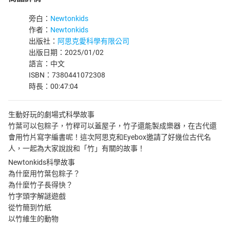
旁白：
Newtonkids
作者：
Newtonkids
出版社：
阿思克愛科學有限公司
出版日期：2025/01/02
語言：中文
ISBN：7380441072308
時長：00:47:04
生動好玩的劇場式科學故事
竹葉可以包粽子，竹稈可以蓋屋子，竹子還能製成樂器，在古代還
會用竹片寫字編書呢！這次阿思克和Eyebox邀請了好幾位古代名
人，一起為大家說說和「竹」有關的故事！
Newtonkids科學故事
為什麼用竹葉包粽子？
為什麼竹子長得快？
竹字頭字解謎遊戲
從竹簡到竹紙
以竹維生的動物