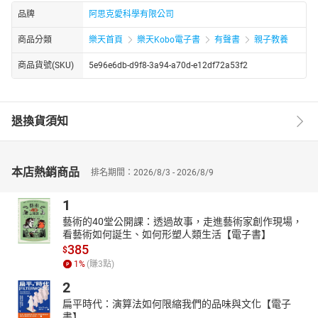
品牌
阿思克愛科學有限公司
商品分類
樂天首頁
樂天Kobo電子書
有聲書
親子教養
商品貨號(SKU)
5e96e6db-d9f8-3a94-a70d-e12df72a53f2
退換貨須知
本店熱銷商品
排名期間：2026/8/3 - 2026/8/9
1
藝術的40堂公開課：透過故事，走進藝術家創作現場，
看藝術如何誕生、如何形塑人類生活【電子書】
385
$
1
%
(賺
3
點)
2
扁平時代：演算法如何限縮我們的品味與文化【電子
書】