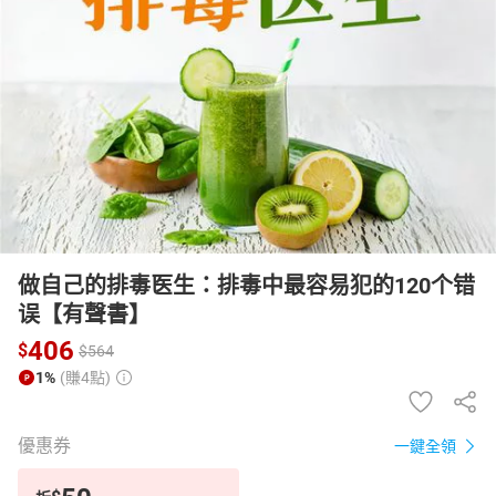
日本購物
電子/紙本書
HOT
做自己的排毒医生：排毒中最容易犯的120个错
误【有聲書】
406
$
$
564
1%
(賺4點)
優惠券
一鍵全領