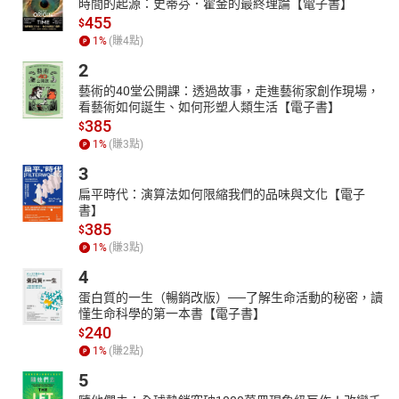
時間的起源：史蒂芬．霍金的最終理論【電子書】
455
$
1
%
(賺
4
點)
2
藝術的40堂公開課：透過故事，走進藝術家創作現場，
看藝術如何誕生、如何形塑人類生活【電子書】
385
$
1
%
(賺
3
點)
3
扁平時代：演算法如何限縮我們的品味與文化【電子
書】
385
$
1
%
(賺
3
點)
4
蛋白質的一生（暢銷改版）──了解生命活動的秘密，讀
懂生命科學的第一本書【電子書】
240
$
1
%
(賺
2
點)
5