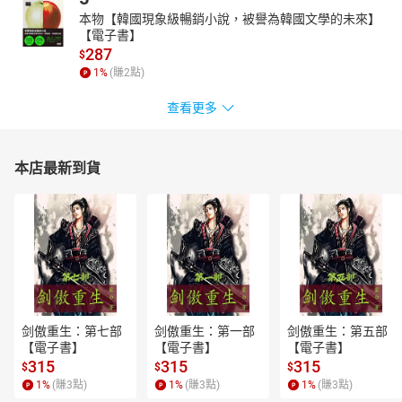
本物【韓國現象級暢銷小說，被譽為韓國文學的未來】
【電子書】
287
$
1
%
(賺
2
點)
查看更多
本店最新到貨
剑傲重生：第七部
剑傲重生：第一部
剑傲重生：第五部
【電子書】
【電子書】
【電子書】
315
315
315
$
$
$
1
%
(賺
3
點)
1
%
(賺
3
點)
1
%
(賺
3
點)