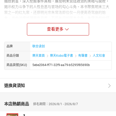
抽丝剥茧，深入挖掘事件真相，展现明末宫廷政治的黑暗与腐败，
揭示权力斗争下的人性丑恶与官场的勾心斗角。本书聚焦明末三大
案之一的红丸案，还原明光宗朱常洛即位仅一月便离奇驾崩的始
末。书中详细梳理案件背景：万历年间的国本之争、朱常洛的坎坷
储君之路，以及他即位后郑贵妃的献美、李可灼进献“红丸”的过程。
查看更多
分析了红丸案背后的权力博弈：东林党、郑贵妃势力、方从哲内阁
的角力，以及案件如何成为明末党争激化的导火索，为后续的移宫
案埋下伏笔，也加速了明朝的衰亡。
品牌
联合读创
商品分類
樂天首頁
樂天Kobo電子書
有聲書
人文社會
商品貨號(SKU)
5ebe2064-ff71-32f9-aa79-b5295f85690b
退換貨須知
本店熱銷商品
排名期間：2026/8/1 - 2026/8/7