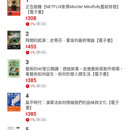
1
正念殺機【NETFLIX影集Murder Mindfully蓄弒待發】
【電子書】
308
$
1
%
(賺
3
點)
2
時間的起源：史蒂芬．霍金的最終理論【電子書】
455
$
1
%
(賺
4
點)
3
藝術的40堂公開課：透過故事，走進藝術家創作現場，
看藝術如何誕生、如何形塑人類生活【電子書】
385
$
1
%
(賺
3
點)
4
扁平時代：演算法如何限縮我們的品味與文化【電子
書】
385
$
1
%
(賺
3
點)
5