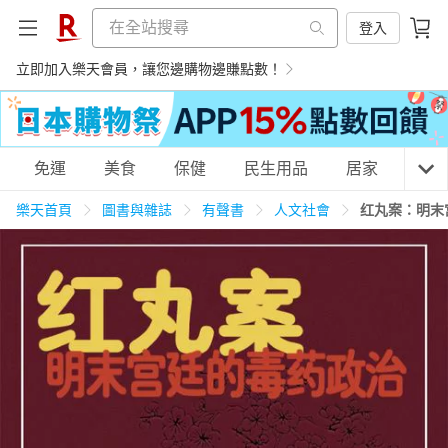
登入
立即加入樂天會員，讓您邊購物邊賺點數！
購物網分類
免運
美食
保健
民生用品
居家
3C
樂天首頁
圖書與雜誌
有聲書
人文社會
红丸案：明末
天天免運
美食蛋糕
養生保健
民生用品
居家生活
3C家電
運動休閒
親子玩具
女裝
男裝
化妝保養
情趣用品