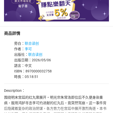
商品詳情
旁白：
联合读创
作者：
李可
出版社：
联合读创
出版日期：2026/05/06
語言：中文
ISBN：8970000032758
時長：05:18:51
Description：
围绕明末宫廷的红丸案展开。明光宗朱常洛即位后不久便身染重
病，服用鸿胪寺丞李可灼进献的红丸后，竟突然驾崩。这一事件背
后隐藏着复杂的政治阴谋，各方势力在宫廷中展开激烈角逐。本书