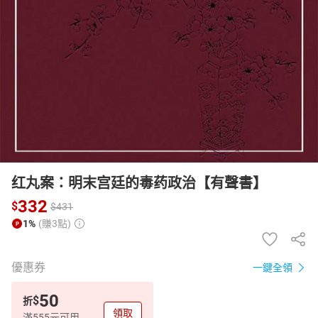
日本購物
電子/紙本書
HOT
红丸案：明末宫廷的毒药政治【有聲書】
332
$
$
431
1%
(賺3點)
優惠券
一鍵全領
50
$
折
領取
滿555元可用