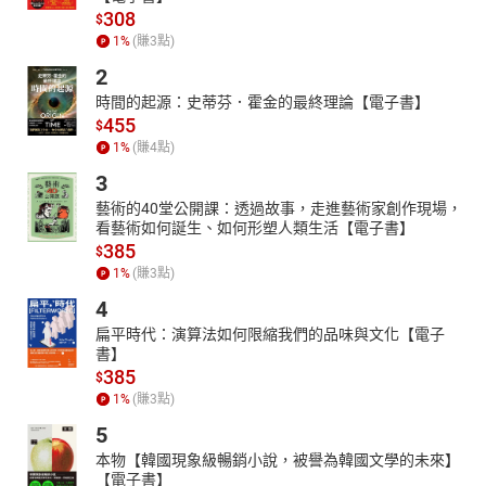
308
$
1
%
(賺
3
點)
2
時間的起源：史蒂芬．霍金的最終理論【電子書】
455
$
1
%
(賺
4
點)
3
藝術的40堂公開課：透過故事，走進藝術家創作現場，
看藝術如何誕生、如何形塑人類生活【電子書】
385
$
1
%
(賺
3
點)
4
扁平時代：演算法如何限縮我們的品味與文化【電子
書】
385
$
1
%
(賺
3
點)
5
本物【韓國現象級暢銷小說，被譽為韓國文學的未來】
【電子書】