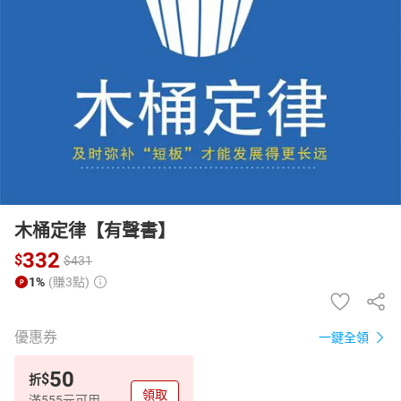
日本購物
電子/紙本書
HOT
木桶定律【有聲書】
332
$
$
431
1%
(賺3點)
優惠券
一鍵全領
50
$
折
領取
滿555元可用