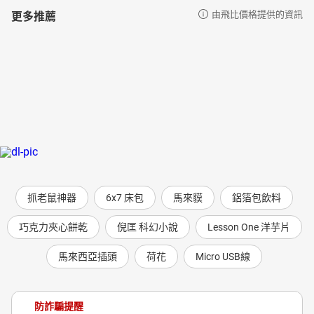
更多推薦
由飛比價格提供的資訊
抓老鼠神器
6x7 床包
馬來貘
鋁箔包飲料
巧克力夾心餅乾
倪匡 科幻小說
Lesson One 洋芋片
馬來西亞插頭
荷花
Micro USB線
防詐騙提醒