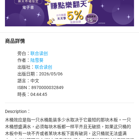
商品詳情
旁白：
联合读创
作者：
陆雪葵
出版社：
联合读创
出版日期：2026/05/06
語言：中文
ISBN：8970000032849
時長：04:44:45
Description：
木桶效应是指一只水桶能装多少水取决于它最短的那块木板。一只
木桶想盛满水，必须每块木板都一样平齐且无破损，如果这只桶的
木板中有一块不齐或者某块木板下面有破洞，这只桶就无法盛满