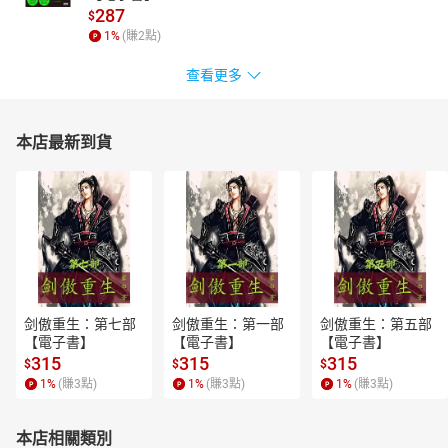
287
$
1
%
(賺
2
點)
查看更多
本店最新到貨
剑傲重生：第七部
剑傲重生：第一部
剑傲重生：第五部
【電子書】
【電子書】
【電子書】
315
315
315
$
$
$
1
%
(賺
3
點)
1
%
(賺
3
點)
1
%
(賺
3
點)
本店相關類別