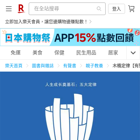
登入
立即加入樂天會員，讓您邊購物邊賺點數！
購物網分類
免運
美食
保健
民生用品
居家
3C
樂天首頁
圖書與雜誌
有聲書
親子教養
木桶定律【有
天天免運
美食蛋糕
養生保健
民生用品
居家生活
3C家電
運動休閒
親子玩具
女裝
男裝
化妝保養
情趣用品