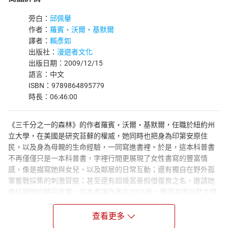
旁白：
邱佩轝
作者：
羅賓・沃爾・基默爾
譯者：
賴彥如
出版社：
漫遊者文化
出版日期：2009/12/15
語言：中文
ISBN：9789864895779
時長：06:46:00
《三千分之一的森林》的作者羅賓・沃爾・基默爾，任職於紐約州
立大學，在美國是研究苔蘚的權威，她同時也把身為印第安原住
民，以及身為母親的生命經驗，一同寫進書裡。於是，這本科普書
不再僅僅只是一本科普書，字裡行間更展現了女性書寫的豐富情
感，像是描寫她與女兒、以及鄰居的日常互動；還有獨自在野外孤
軍奮戰採集的刺激冒險；甚至還有超級富豪假借復育之名，邀請她
擔任顧問的精采故事。這本書讓作者在2005年，獲得美國自然文學
最高榮譽的獎項，「約翰・巴勒斯」文學獎。
查看更多
苔蘚是最古老的植物，也是最早離開水域，征服陸地的植物。小小
的苔蘚能蘊養樹木、保護土壤、涵養水分，也能為昆蟲遮風擋雨，