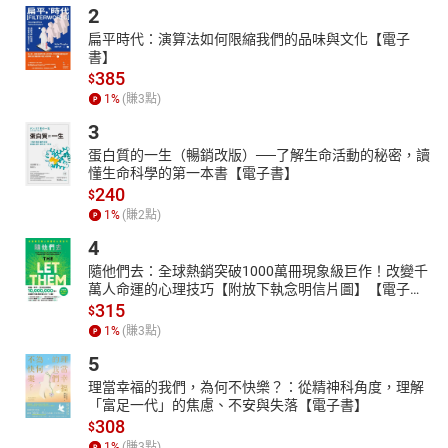
究。
2
作者簡介｜羅賓・沃爾・基默爾
扁平時代：演算法如何限縮我們的品味與文化【電子
紐約州立大學環境科學與森林學院轄下的環境與林業生物系副教
書】
385
授。教授內容包含土地和文化、傳統生態知識、民族植物學、苔蘚
$
類植物生態學、干擾生態學和植物學總論等課程。她的工作之一是
1
%
(賺
3
點)
為美洲原住民提供更多的環境科學的研究途徑，以及從更廣泛的實
3
證角度獲益的科學。著有《三千分之一的森林》以及《編織聖草》
蛋白質的一生（暢銷改版）──了解生命活動的秘密，讀
等書。
懂生命科學的第一本書【電子書】
審定者簡介｜楊嘉棟
240
$
臺大森林所碩士、東海大學生命科學研究所博士，現任職於特有生
1
%
(賺
2
點)
物研究保育中心主任，研究內容以苔蘚植物分類為主，目前工作以
4
野生植物調查、研究、保育，以及生態教育推廣為主。著作有《桃
隨他們去：全球熱銷突破1000萬冊現象級巨作！改變千
園縣植物資源導覽手冊》、《陽明山國家公園苔蘚・地衣圖鑑》，
萬人命運的心理技巧【附放下執念明信片圖】【電子
以及臺灣苔蘚誌英文專書三冊，發表過的苔蘚相關學術論文有四十
書】
315
$
餘篇。
1
%
(賺
3
點)
譯者簡介｜賴彥如
5
台大外文系、社會系雙學士，台大城鄉所碩士。曾在古蹟、溼地和
理當幸福的我們，為何不快樂？：從精神科角度，理解
山林裡工作，夢想是可以徒步環島很多次。現為自由譯者，作品包
「富足一代」的焦慮、不安與失落【電子書】
含環境、文化、藝術、城鄉等領域，譯有《合作住宅指南》、《如
308
$
何謀殺一座城市》《城市造反》等書。
1
%
(賺
3
點)