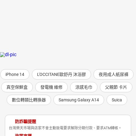
iPhone 14
L'OCCITANE歐舒丹 沐浴膠
夜用成人紙尿褲
真空保鮮盒
發電機 維修
涼感毛巾
父親節 卡片
數位轉類比轉換器
Samsung Galaxy A14
Suica
防詐騙提醒
台灣樂天市場與店家不會主動致電要求解除分期付款、要求ATM轉帳。