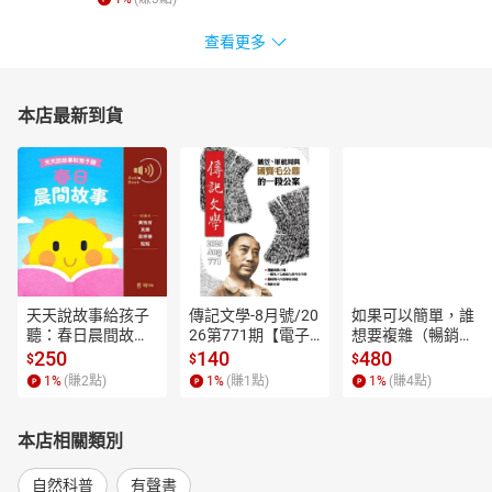
朗讀者簡介｜邱佩轝
查看更多
國立台灣藝術大學應用媒體研究所畢業，資深配音員，台北愛樂電
台廣播主持人。
野地錄音師簡介｜曾奕晴（Sunny）
本店最新到貨
臺灣大學物理系、雙修森林系畢業，加拿大UBC 森林學院碩士。
平時以科學研究為正職，遊走於鳥類、自然保育、與程式分析的專
業間。同時享受繪畫、寫作、及野外錄音帶來的生活反思，曾於西
伯利亞北極地區、臺灣、及加拿大收集鳥音及環境聲景。看到水會
想跳、看到山會想爬，喜歡一個人靜靜地走路。熱愛夾腳拖、每天
要花一個小時吃早餐。
目前居住於加拿大一個靠近北極的小鎮，夜裡可以看見極光、後院
可以看見黑熊。
本書的部分台灣自然聲景由曾奕晴授權使用，包括台東南田的海浪
天天說故事給孩子
傳記文學-8月號/20
如果可以簡單，誰
聽：春日晨間故事
26第771期【電子
想要複雜（暢銷經
聲、南橫高雄段的鳥叫聲、高雄南橫梅山口的風聲、南投集集的雨
【有聲書】
書】
典新編版）【電子
250
140
480
$
$
$
蛙聲、南投集集的雷雨聲、台東蘭嶼的雨聲等，希望讓您能在聽書
書】
1
%
(賺
2
點)
1
%
(賺
1
點)
1
%
(賺
4
點)
的同時，可以感受台灣自然聲景之美。
本店相關類別
自然科普
有聲書