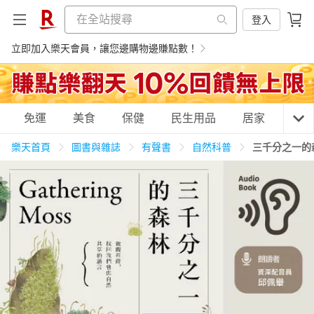
登入
立即加入樂天會員，讓您邊購物邊賺點數！
購物網分類
免運
美食
保健
民生用品
居家
3C
樂天首頁
圖書與雜誌
有聲書
自然科普
三千分之一的
天天免運
美食蛋糕
養生保健
民生用品
居家生活
3C家電
運動休閒
親子玩具
女裝
男裝
化妝保養
情趣用品