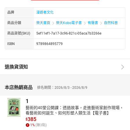
讓鳥類與熊取用築巢。甚至傳統的印第安人採集苔蘚，方便他們可
以擦去鮭魚皮上的黏液毒素，人們也在手套與靴子裡塞進苔蘚，隔
品牌
漫遊者文化
絕冬日凜冽的寒氣；在沒有幫寶適的年代，乾苔蘚的瞬吸功能，就
商品分類
樂天首頁
樂天Kobo電子書
有聲書
自然科普
是寶寶們最好的尿布；還有，女性在月事期間，一籃又一籃精挑細
選過的苔蘚，就是陪伴她們度過這段靈性高峰的好朋友；甚至印第
商品貨號(SKU)
5ef11ef1-7a17-3c96-821c-05aca7b3266e
安人也將灰苔做成枕頭，據說，那會讓人們做上特別的夢……
ISBN
9789864895779
另外，苔蘚的神奇力量，無論是對一座森林的運作，或是在人類的
世界裡，它都扮演著舉足輕重的角色。像是城市裡的苔蘚對於空氣
的感受力，就像人類的肺部一樣精密，只要周遭的空氣一變差，就
會立刻被衝擊影響。所以，苔蘚成了另類的空汙指標，只要空汙稍
退換貨須知
微嚴重一點的地方，想要找到苔蘚的蹤跡，可說是難上加難。
本書共收錄十九篇散文，以科普知識為經，生命經驗與部落傳統為
緯，揉合作者多年來的生命故事與研究苔類的心得。你無須硬背下
本店熱銷商品
排名期間：2026/8/3 - 2026/8/9
複雜的學術名詞，也無需熟記住任何艱深難懂的知識，只需要保持
一點點好奇心，相信很快就可以在故事的帶領下，輕鬆地走進苔蘚
1
的世界。
藝術的40堂公開課：透過故事，走進藝術家創作現場，
★本有聲書由【漫遊者事業群 × 遍路文化】聯合製作。朗讀版本：
看藝術如何誕生、如何形塑人類生活【電子書】
385
2021年3月 初版五刷。版權申告：本書譯文為漫遊者文化所有，非
$
1
%
(賺
3
點)
經書面同意，不得以任何形式任意重製、轉載。版權所有，盜錄必