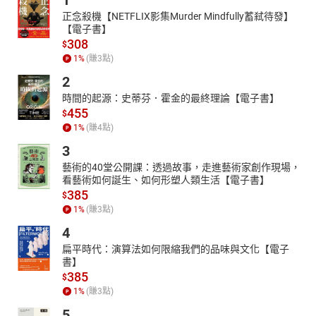
1
正念殺機【NETFLIX影集Murder Mindfully蓄弒待發】
【電子書】
308
$
1
%
(賺
3
點)
2
時間的起源：史蒂芬．霍金的最終理論【電子書】
455
$
1
%
(賺
4
點)
3
藝術的40堂公開課：透過故事，走進藝術家創作現場，
看藝術如何誕生、如何形塑人類生活【電子書】
385
$
1
%
(賺
3
點)
4
扁平時代：演算法如何限縮我們的品味與文化【電子
書】
385
$
1
%
(賺
3
點)
5