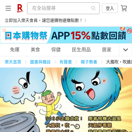
登入
立即加入樂天會員，讓您邊購物邊賺點數！
購物網分類
免運
美食
保健
民生用品
居家
3C
樂天首頁
圖書與雜誌
有聲書
親子教養
大風吹，吹誰
天天免運
美食蛋糕
養生保健
民生用品
居家生活
3C家電
運動休閒
親子玩具
女裝
男裝
化妝保養
情趣用品