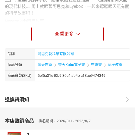
的現代科技……馬上就跟著阿思克和Eyebox，一起來聽聽跟天氣有關
的科學故事吧！
Newtonkids科學故事
SOS小企鵝求救！
查看更多
大風吹，吹誰是風大王？
乘著飛機去追風
天氣停看聽
我們是氣候受災戶
品牌
阿思克愛科學有限公司
商品分類
樂天首頁
樂天Kobo電子書
有聲書
親子教養
商品貨號(SKU)
5ef5a31e-f0b9-30e4-ab4b-c13ae9474349
退換貨須知
本店熱銷商品
排名期間：2026/8/1 - 2026/8/7