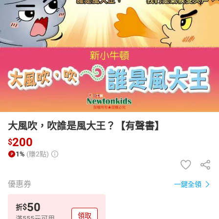
日本購物
電子/紙本書
HOT
大風吹，吹誰是風大王？【有聲書】
200
$
1%
(賺2點)
優惠券
一鍵全領
50
$
折
領取
滿555元可用