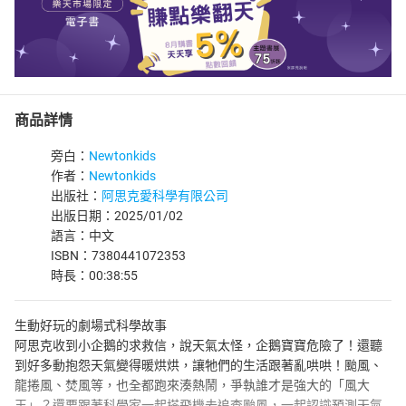
商品詳情
旁白：
Newtonkids
作者：
Newtonkids
出版社：
阿思克愛科學有限公司
出版日期：2025/01/02
語言：中文
ISBN：7380441072353
時長：00:38:55
生動好玩的劇場式科學故事
阿思克收到小企鵝的求救信，說天氣太怪，企鵝寶寶危險了！還聽
到好多動抱怨天氣變得暖烘烘，讓牠們的生活跟著亂哄哄！颱風、
龍捲風、焚風等，也全都跑來湊熱鬧，爭執誰才是強大的「風大
王」？還要跟著科學家一起搭飛機去追查颱風，一起認識預測天氣