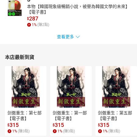
本物【韓國現象級暢銷小說，被譽為韓國文學的未來】
【電子書】
287
$
1
%
(賺
2
點)
查看更多
本店最新到貨
剑傲重生：第七部
剑傲重生：第一部
剑傲重生：第五部
【電子書】
【電子書】
【電子書】
315
315
315
$
$
$
1
%
(賺
3
點)
1
%
(賺
3
點)
1
%
(賺
3
點)