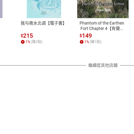
、LINE PAY、AFTEE
本店是否提供消費者保護法七日猶
之權利，遽消費者保護法及通訊交
我与南水北调【電子書】
Phantom of the Earthen
除權合理例外情事適用準則，依商
 Fort Chapter 4【有聲
書】
質各有不同規定。詳細退換貨說明
215
149
$
$
照各商品說明。
1
%
(賺
2
點)
1
%
(賺
1
點)
詳細說明
繼續逛其他店舖