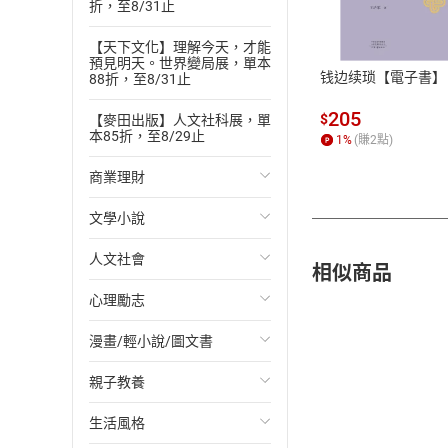
折，至8/31止
ATM轉帳、信用卡
【天下文化】理解今天，才能
預見明天。世界變局展，單本
钱边续琐【電子書】
88折，至8/31止
205
$
【麥田出版】人文社科展，單
本85折，至8/29止
1
%
(賺
2
點)
商業理財
文學小說
投資理財
人文社會
經濟/趨勢
歐美文學
相似商品
心理勵志
財務/金融
日本文學
國際關係
漫畫/輕小說/圖文書
管理/領導
韓國文學
政治
心靈成長/情緒
親子教養
職場工作術
華文文學
社會科學
人際關係
輕小說
生活風格
成功法
經典文學
台灣/中國歷史
兩性關係
奇幻/科幻
教育現場