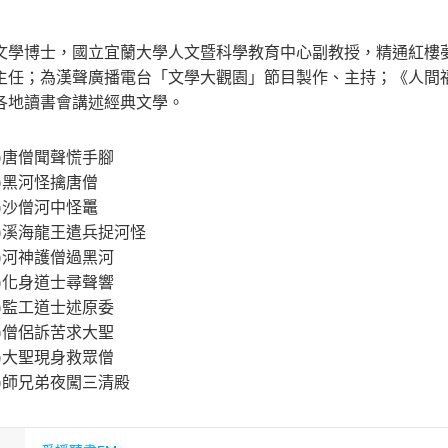
文學博士，國立宜蘭大學人文暨科學教育中心副教授，精通紅樓
主任；為漢聲廣播電台「文學大觀園」節目製作、主持；《人間福
各地讀書會講述經典文學。
一)唐僧聞聲慌手腳
二)黑河怪擒唐僧
三)沙僧河中怪鼉
四)溪海龍王遣兵捉河怪
五)河神護僧過黑河
一)化身道士尋聲響
二)監工道士述原委
三)僧侶訴苦求大聖
四)大聖現身救眾僧
五)師兄弟夜闖三清殿