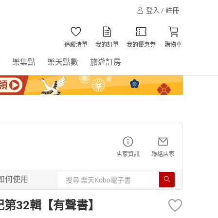
登入 / 註冊
追蹤清單
我的訂單
我的優惠券
購物車
書
樂集點
樂天點數
旅遊訂房
店家資訊
聯絡店家
如何使用
記第32輯【有聲書】