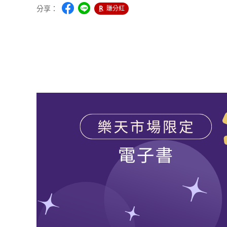
分享：
賺分紅