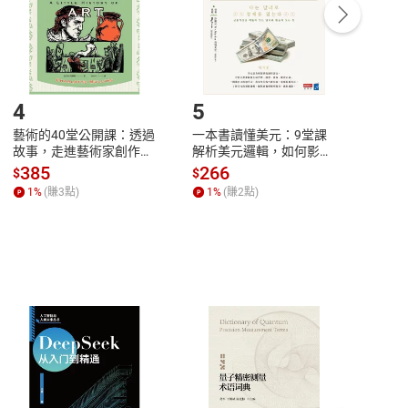
/退貨。
登入帳號，下載書籍後看書
4
5
6
藝術的40堂公開課：透過
一本書讀懂美元：9堂課
本物
故事，走進藝術家創作現
解析美元邏輯，如何影響
說，
場，看藝術如何誕生、如
全球經濟和每個人的投資
來】
385
266
28
$
$
$
何形塑人類生活【電子
【電子書】
1
%
(賺
3
點)
1
%
(賺
2
點)
1
%
書】
客服資訊