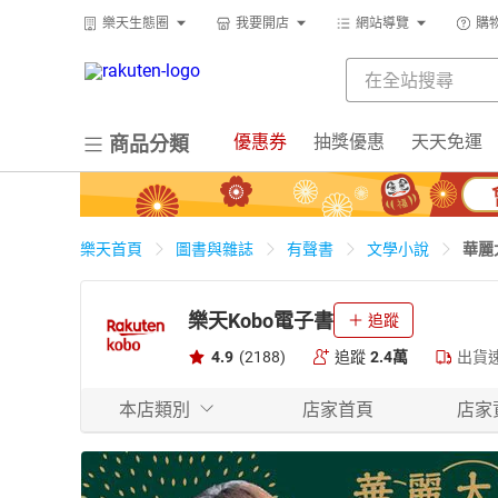
樂天生態圈
我要開店
網站導覽
購
優惠券
抽獎優惠
天天免運
商品分類
華麗
樂天首頁
圖書與雜誌
有聲書
文學小說
樂天Kobo電子書
追蹤
4.9
(2188)
追蹤
2.4萬
出貨
本店類別
店家首頁
店家