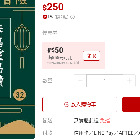
250
$
1%
(賺2點)
優惠券
50
$
折
領取
滿555元可用
2026/08/09 15:59
截止
數量
放入購物車
配送
無實體配送
免運
付款
信用卡／LINE Pay／AFTEE／