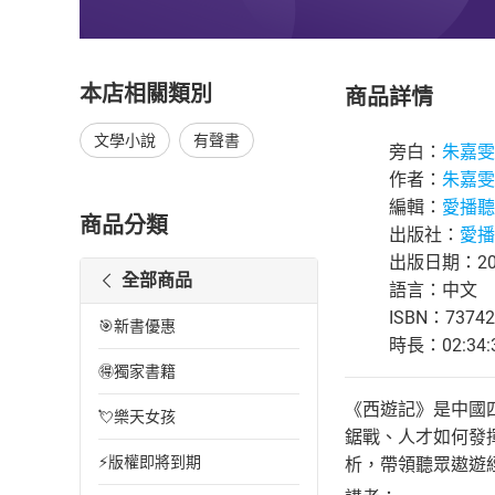
本店相關類別
商品詳情
文學小說
有聲書
旁白：
朱嘉雯
作者：
朱嘉雯
編輯：
愛播聽
商品分類
出版社：
愛播
出版日期：202
全部商品
語言：中文
ISBN：73742
🎯新書優惠
時長：02:34:
🉐獨家書籍
《西遊記》是中國
💘樂天女孩
鋸戰、人才如何發
⚡版權即將到期
析，帶領聽眾遨遊