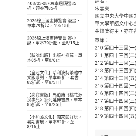
講者：
⭐08/03-08/09本週精選85
朱嘉雯
折，領券再85折
國立中央大學中國
2026線上漫畫博覽會-漫畫，
華大學華語文中心
單本79折起，至8/15止
金鐘獎得主，亦在
2026線上漫畫博覽會-輕小
章節：
說，單本79折起，至8/15止
210 第四十三回(
211 第四十三回(
【臉譜出版】出版社推薦，單
本85折，至8/8止
212 第四十三回(
213 第四十三回(
【皇冠文化】哈利波特繁體中
文版系列，單本88折，套書
214 第四十三回(
82折起，至8/31止
215 第四十四回(
216 第四十四回(
【高寶書版】馬伯庸《桃花源
沒事兒》系列延伸書展，單本
217 第四十四回(
85折起，至8/25止
218 第四十四回(
219 第四十四回(
【小角落文化】閱來閱好玩，
暑期書展，單本82折，至
8/16止