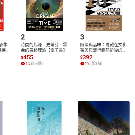
市場須以整筆訂單為單位進行取消/退貨，恕無法以單支商品取消
如何開始使用？
.選擇閱讀載具
Step2.
2
3
X影集
時間的起源：史蒂芬．霍
階級與品味：隱藏在文化
蓄弒待
金的最終理論【電子書】
審美與流行趨勢背後的地
位渴望【電子書】
455
392
$
$
1
%
(賺
4
點)
1
%
(賺
3
點)
式
退換貨規範