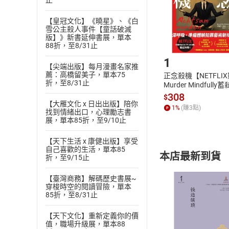
止
請注意，樂天
購書後，
【皇冠文化】《曉星》、《白
雪公主殺人事件【童話破滅
版】》新書延伸書展，單本
Step1
88折，至8/31止
1
【尖端出版】每月漫畫名家推
薦：高橋留美子，單本75
正念殺機【NETFLI
折，至8/31止
Murder Mindfully
發】【電子書】
308
$
【大雁文化 x 日出出版】陪你
1
%
(賺
3
點)
找到情緒出口，心理勵志書
展，單本85折，至9/10止
【天下生活 x 康健出版】享受
自己喜歡的生活，單本85
本店最新到貨
折，至9/15止
【臺灣商務】解碼歷史書展~
穿梭時空的閱讀冒險，單本
85折，至8/31止
【天下文化】重新定義你的價
值，職場升級展，單本88
付款方