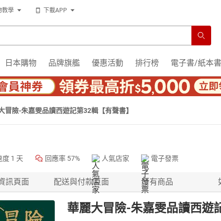
物教學
下載APP
日本購物
品牌旗艦
優惠活動
排行榜
電子書/紙本
大冒險-朱嘉雯品讀西遊記第32輯【有聲書】
速度
1 天
回應率
57%
人氣店家
電子發票
資訊頁面
配送與付款頁面
所有商品
華麗大冒險-朱嘉雯品讀西遊