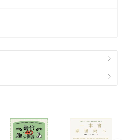
準則
第
2
條第
5
款之規定，「非以有形媒介提供之數位
，不適用消保法第
19
條第
1
項七日內無條件退貨之規
非以有形媒介提供之數位內容，消費者同意若訂購後
付款
方式
完成
訂單
中點選「瀏覽訂單明細」
>
「申請取消訂單
/
退
Payment
Complete