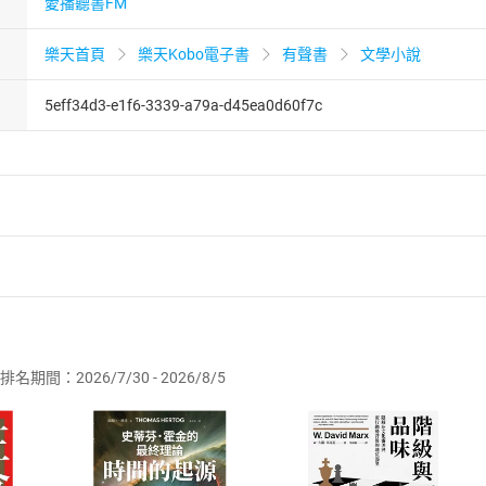
愛播聽書FM
樂天首頁
樂天Kobo電子書
有聲書
文學小說
5eff34d3-e1f6-3339-a79a-d45ea0d60f7c
者保護法
第
19
條第
1
項後段
暨
通訊交易解除權合理例外情事適用
供即為完成之線上服務，經消費者事先同意始提供。」 之商品
排名期間：2026/7/30 - 2026/8/5
訂購本店鋪之商品即代表知悉本店鋪所銷售之商品為電子書，屬
取電子書，不得請求退貨退款。
品
放入
購物車
登入
帳號
欲取消訂單或辦理退貨時，請登入樂天市場，並於「我的訂單」
Shopping cart
Login
將依您的申請進行審核，待審核通過後將為您辦理退款事宜。