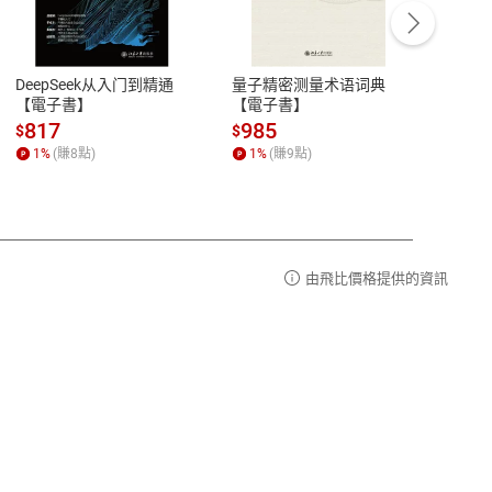
豫期
服務時間：週一到週五 10:00-12:00、
易解
13:00-17:00 (國定假日及例假日休息)
DeepSeek从入门到精通
量子精密测量术语词典
新西
品性
客服電話：0080-1857077
【電子書】
【電子書】
计研
請參
客服信箱：
聯絡店家
817
985
98
$
$
$
1
%
(賺
8
點)
1
%
(賺
9
點)
1
%
由飛比價格提供的資訊