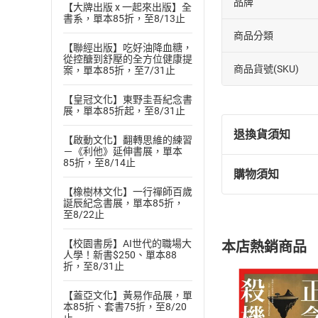
品牌
【大牌出版 x 一起來出版】全
書系，單本85折，至8/13止
商品分類
【聯經出版】吃好油降血糖，
從控醣到舒壓的全方位健康提
商品貨號(SKU)
案，單本85折，至7/31止
【皇冠文化】東野圭吾紀念書
展，單本85折起，至8/31止
退換貨須知
【啟動文化】翻轉思維的練習
－《利他》延伸書展，單本
85折，至8/14止
購物須知
退換貨規定：
【橡樹林文化】一行禪師百歲
(
一
)
依
消費
誕辰紀念書展，單本85折，
至8/22止
內容或一經提
購書須知
定。
【校園書房】AI世代的職場大
本店熱銷商品
(
二
)
消費者
人學！新書$250、單本88
折，至8/31止
且已下載
/
存
挑選
商
退貨方式：您
Choose
【蓋亞文化】黃易作品展，單
本85折、套書75折，至8/20
貨」，本店鋪