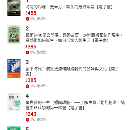
1
時間的起源：史蒂芬．霍金的最終理論【電子書】
455
$
1
%
(賺
4
點)
2
藝術的40堂公開課：透過故事，走進藝術家創作現場，
看藝術如何誕生、如何形塑人類生活【電子書】
385
$
1
%
(賺
3
點)
3
扁平時代：演算法如何限縮我們的品味與文化【電子
書】
385
$
1
%
(賺
3
點)
4
蛋白質的一生（暢銷改版）──了解生命活動的秘密，讀
懂生命科學的第一本書【電子書】
240
$
1
%
(賺
2
點)
5