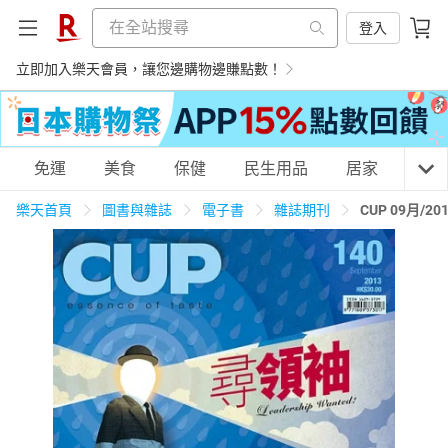
登入
立即加入樂天會員，讓您邊購物邊賺點數！
購物網分類
免運
美食
保健
民生用品
居家
3C
樂天首頁
圖書與雜誌
電子書
雜誌期刊
CUP 09月/2
天天免運
美食蛋糕
養生保健
民生用品
居家生活
3C家電
運動休閒
親子玩具
女裝
男裝
化妝保養
情趣用品