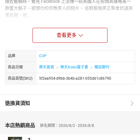
接近截稿時，驚見 Facebook 上流傳一段英國人在街頭高聲喝罵一
群蓄大鬍子、披頭巾的宗教男人的短片。 這群鬍鬚男正集會抗議英
軍巡遊，他...
FEATURE
數風流領袖
查看更多
已經是二○一三年，難道還有人在痴痴等待君王「天縱聖明」，救我
們大家脫苦海？真正有資格率領這個世代的領袖，都是特立獨行，
視野遠大，關心世界，熱愛人...
品牌
CUP
「微服出巡」是一種後遺症
商品分類
樂天首頁
樂天Kobo電子書
雜誌期刊
沐猴而冠演皇帝
安倍晉三是一個好領袖嗎？
商品貨號(SKU)
5f2ea954-d9bb-3b4b-a281-055d61c86790
真領袖大師班
退換貨須知
本店熱銷商品
排名期間：2026/8/2 - 2026/8/8