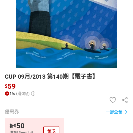
日本購物
電子/紙本書
HOT
CUP 09月/2013 第140期【電子書】
59
$
1%
(賺0點)
優惠券
一鍵全領
50
$
折
領取
滿555元可用