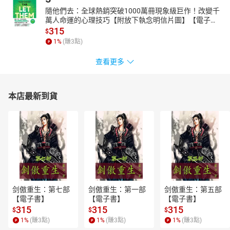
隨他們去：全球熱銷突破1000萬冊現象級巨作！改變千
萬人命運的心理技巧【附放下執念明信片圖】【電子
書】
315
$
1
%
(賺
3
點)
查看更多
本店最新到貨
剑傲重生：第七部
剑傲重生：第一部
剑傲重生：第五部
【電子書】
【電子書】
【電子書】
315
315
315
$
$
$
1
%
(賺
3
點)
1
%
(賺
3
點)
1
%
(賺
3
點)