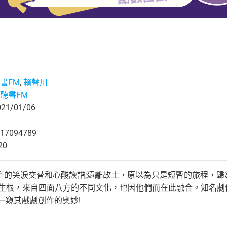
書FM
,
賴聲川
聽書FM
1/01/06
17094789
20
庭的笑淚交替和心酸詼諧;遠離故土，原以為只是短暫的旅程，歸
地生根，來自四面八方的不同文化，也因他們而在此融合。知名劇
一窺其戲劇創作的奧妙!