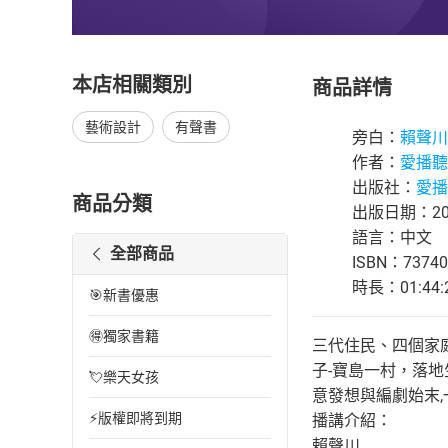
本店相關類別
商品詳情
藝術設計
有聲書
旁白：
賴聲川
作者：
愛播聽
出版社：
愛播
商品分類
出版日期：202
語言：中文
全部商品
ISBN：73740
時長：01:44:
🎯新書優惠
🉐獨家書籍
三代住民、四個家
子-寶島一村，落
💘樂天女孩
意發想與編劇始末,
⚡版權即將到期
播講介紹：
賴聲川