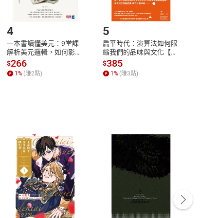
登入帳號，下載書籍後看書
4
5
6
一本書讀懂美元：9堂課
扁平時代：演算法如何限
本物
解析美元邏輯，如何影響
縮我們的品味與文化【電
說，
全球經濟和每個人的投資
子書】
來】
266
385
28
$
$
$
【電子書】
1
%
(賺
2
點)
1
%
(賺
3
點)
1
%
客服資訊
豫期
服務時間：週一到週五 10:00-12:00、