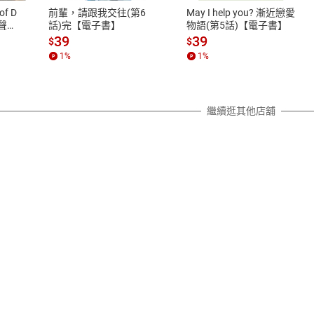
之權利，遽消費者保護法及通訊交
of D
前輩，請跟我交往(第6
May I help you? 漸近戀愛
除權合理例外情事適用準則，依商
有聲
話)完【電子書】
物語(第5話)【電子書】
質各有不同規定。詳細退換貨說明
39
39
$
$
照各商品說明。
1
%
1
%
詳細說明
繼續逛其他店舖