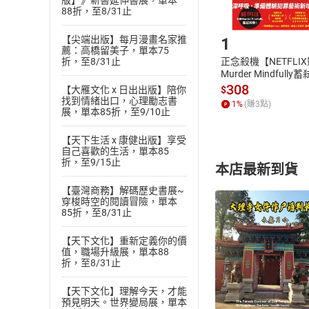
版】》新書延伸書展，單本
88折，至8/31止
Step1
【尖端出版】每月漫畫名家推
1
薦：高橋留美子，單本75
正念殺機【NETFLI
折，至8/31止
Murder Mindfully
發】【電子書】
308
$
【大雁文化 x 日出出版】陪你
找到情緒出口，心理勵志書
1
%
(賺
3
點)
展，單本85折，至9/10止
【天下生活 x 康健出版】享受
自己喜歡的生活，單本85
折，至9/15止
本店最新到貨
【臺灣商務】解碼歷史書展~
穿梭時空的閱讀冒險，單本
85折，至8/31止
【天下文化】重新定義你的價
值，職場升級展，單本88
折，至8/31止
付款方
【天下文化】理解今天，才能
ATM轉帳、信用卡
預見明天。世界變局展，單本