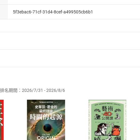
5f3ebac6-71cf-31d4-8cef-a499505cb6b1
者保護法
第
19
條第
1
項後段
暨
通訊交易解除權合理例外情事適用
供即為完成之線上服務，經消費者事先同意始提供。」 之商品
排名期間：2026/7/31 - 2026/8/6
訂購本店鋪之商品即代表知悉本店鋪所銷售之商品為電子書，屬
取電子書，不得請求退貨退款。
品
放入
購物車
登入
帳號
欲取消訂單或辦理退貨時，請登入樂天市場，並於「我的訂單」
Shopping cart
Login
將依您的申請進行審核，待審核通過後將為您辦理退款事宜。
市場須以整筆訂單為單位進行取消/退貨，恕無法以單支商品取消
如何開始使用？