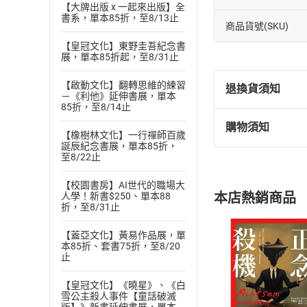
【大牌出版 x 一起來出版】全
書系，單本85折，至8/13止
商品貨號(SKU)
【皇冠文化】東野圭吾紀念書
展，單本85折起，至8/31止
【啟動文化】翻轉思維的練習
退換貨須知
－《利他》延伸書展，單本
85折，至8/14止
購物須知
退換貨規定：
【橡樹林文化】一行禪師百歲
誕辰紀念書展，單本85折，
(
一
)
依
消費
至8/22止
內容或一經提
購書須知
定。
【校園書房】AI世代的職場大
本店熱銷商品
人學！新書$250、單本88
(
二
)
消費者
折，至8/31止
且已下載
/
存
挑選
商
【蓋亞文化】黃易作品展，單
退貨方式：您
Choose
本85折、套書75折，至8/20
貨」，本店鋪
止
請注意，樂天
購書後，
【皇冠文化】《曉星》、《白
雪公主殺人事件【童話破滅