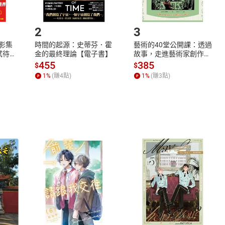
.選擇閱讀載具
Step2.
2
3
X影集
時間的起源：史蒂芬．霍
藝術的40堂公開課：透過
蓄弒待
金的最終理論【電子書】
故事，走進藝術家創作現
場，看藝術如何誕生、如
455
385
$
$
何形塑人類生活【電子
1
%
(賺
4
點)
1
%
(賺
3
點)
書】
式
退換貨規範
、LINE PAY、AFTEE
本店是否提供消費者保護法七日猶