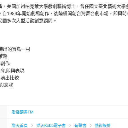
演，美國加州柏克萊大學戲劇藝術博士，曾任國立臺北藝術大學戲
。自1984年開始劇場創作，後陸續開創台灣舞台劇市場、即興
民國多次大型活動創意顧問。
淬煉出的寶島一村
策略
興創作
指令,即興表現
即興演出比較
下與忘我
愛播聽書FM
樂天首頁
樂天Kobo電子書
有聲書
藝術設計