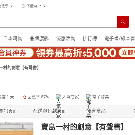
物教學
下載APP
日本購物
品牌旗艦
優惠活動
排行榜
電子書/紙本
一村的創意【有聲書】
速度
1 天
回應率
57%
人氣店家
電子發票
資訊頁面
配送與付款頁面
所有商品
寶島一村的創意【有聲書】