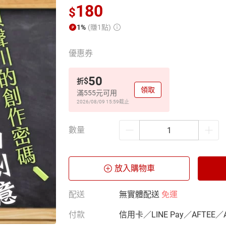
180
$
1%
(賺1點)
優惠券
50
$
折
領取
滿555元可用
2026/08/09 15:59
截止
數量
放入購物車
配送
無實體配送
免運
付款
信用卡／LINE Pay／AFTEE／