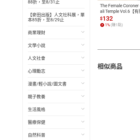
88折，至8/31止
The Female Coroner 
ali Temple Vol.6【
【麥田出版】人文社科展，單
書】
132
$
本85折，至8/29止
1
%
(賺
1
點)
商業理財
文學小說
投資理財
人文社會
經濟/趨勢
歐美文學
相似商品
心理勵志
財務/金融
日本文學
國際關係
漫畫/輕小說/圖文書
管理/領導
韓國文學
政治
心靈成長/情緒
親子教養
職場工作術
華文文學
社會科學
人際關係
輕小說
生活風格
成功法
經典文學
台灣/中國歷史
兩性關係
奇幻/科幻
教育現場
醫療保健
行銷/廣告
成長/家庭生活小說
日/韓歷史
心理學
愛情故事
兒童文學/故事
飲食/食譜
自然科普
傳記
懸疑/推理小說
其他歷史/史學
職場/社會寫實
兒童科普/學習
健身/美顏
健康/養生