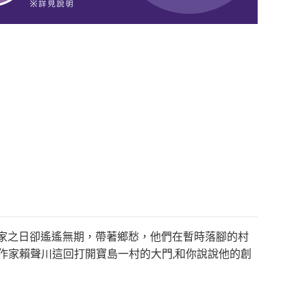
家之日卻遙遙無期，帶著鄉愁，他們在暫時落腳的村
作家賴聲川這回打開寶島一村的大門,和你說說他的創