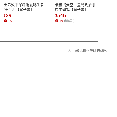
易解
13:00-17:00 (國定假日及例假日休息)
王弟殿下深深溺愛轉生者
最後的天空：臺灣政治思
鬼島
品性
客服電話：0080-1857077
(第4話)【電子書】
想史研究【電子書】
小事
請參
客服信箱：
聯絡店家
39
546
33
$
$
$
1
%
1
%
(賺
5
點)
1
%
由飛比價格提供的資訊