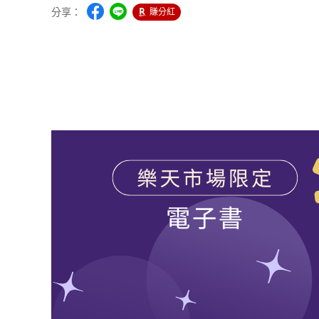
分享：
賺分紅