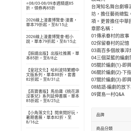
⭐08/03-08/09本週精選85
台灣知名舞台劇導
折，領券再85折
坊，擔任藝術總監
2026線上漫畫博覽會-漫畫，
項。更曾擔任中華
單本79折起，至8/15止
章節名稱：
01傳承眷村的故事
2026線上漫畫博覽會-輕小
說，單本79折起，至8/15止
02保留眷村的記憶
03兩百多個故事
【臉譜出版】出版社推薦，單
04三個菜籃的編劇
本85折，至8/8止
05關於編劇(1)-即
【皇冠文化】哈利波特繁體中
06關於編劇(2)-下
文版系列，單本88折，套書
82折起，至8/31止
07關於編劇(3)-
08結語-編劇的放
【高寶書版】馬伯庸《桃花源
09寶島一村Q&A
沒事兒》系列延伸書展，單本
85折起，至8/25止
【小角落文化】閱來閱好玩，
品牌
暑期書展，單本82折，至
8/16止
商品分類