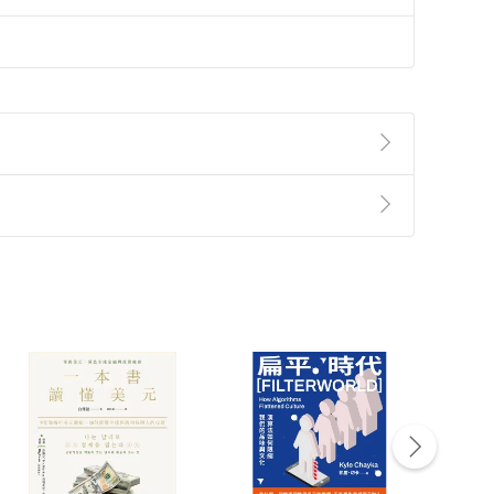
準則
第
2
條第
5
款之規定，「非以有形媒介提供之數位
，不適用消保法第
19
條第
1
項七日內無條件退貨之規
非以有形媒介提供之數位內容，消費者同意若訂購後
付款
方式
完成
訂單
中點選「瀏覽訂單明細」
>
「申請取消訂單
/
退
Payment
Complete
/退貨。