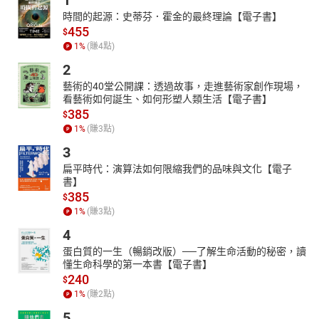
1
時間的起源：史蒂芬．霍金的最終理論【電子書】
455
$
1
%
(賺
4
點)
2
藝術的40堂公開課：透過故事，走進藝術家創作現場，
看藝術如何誕生、如何形塑人類生活【電子書】
385
$
1
%
(賺
3
點)
3
扁平時代：演算法如何限縮我們的品味與文化【電子
書】
385
$
1
%
(賺
3
點)
4
蛋白質的一生（暢銷改版）──了解生命活動的秘密，讀
懂生命科學的第一本書【電子書】
240
$
1
%
(賺
2
點)
5