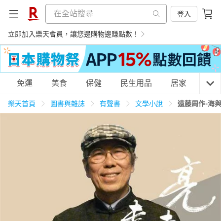
登入
立即加入樂天會員，讓您邊購物邊賺點數！
購物網分類
免運
美食
保健
民生用品
居家
3C
樂天首頁
圖書與雜誌
有聲書
文學小說
遠藤周作-海
天天免運
美食蛋糕
養生保健
民生用品
居家生活
3C家電
運動休閒
親子玩具
女裝
男裝
化妝保養
情趣用品