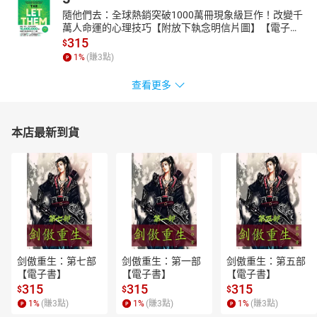
隨他們去：全球熱銷突破1000萬冊現象級巨作！改變千
萬人命運的心理技巧【附放下執念明信片圖】【電子
書】
315
$
1
%
(賺
3
點)
查看更多
本店最新到貨
剑傲重生：第七部
剑傲重生：第一部
剑傲重生：第五部
【電子書】
【電子書】
【電子書】
315
315
315
$
$
$
1
%
(賺
3
點)
1
%
(賺
3
點)
1
%
(賺
3
點)