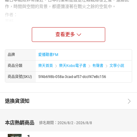
作，時間與空間的背景，都還彌漫著在戰火之餘的空氣中。
作者：
亮軒
美國紐約布魯克林學院廣播電視研究所碩士。曾任電臺、電視節目
查看更多
主持人、製作人及聯合報專欄組副主任等，亦曾在世新大學教授語
言邏輯、修辭學、美學等。
近三十年，連續於各大報刊撰寫時評專欄。善烹調，喜翰墨，嗜讀
如狂。曾獲“中山文藝散文獎”、“吳魯芹散文推薦獎”，出版有散文
品牌
愛播聽書FM
集、小說集、評論集等二十餘部，其文字世界,精彩絕倫。
商品分類
樂天首頁
樂天Kobo電子書
有聲書
文學小說
章節：
01日本_遠藤周作-海與毒藥-上
商品貨號(SKU)
5f4b698b-058a-3cad-af57-dccf47e8c156
02日本_遠藤周作-海與毒藥-下
退換貨須知
本店熱銷商品
排名期間：2026/8/2 - 2026/8/8