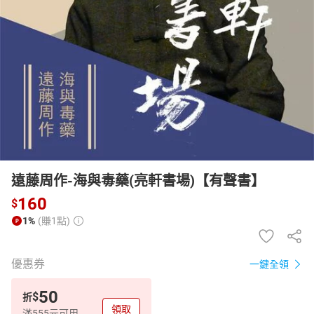
日本購物
電子/紙本書
HOT
遠藤周作-海與毒藥(亮軒書場)【有聲書】
160
$
1%
(賺1點)
優惠券
一鍵全領
50
$
折
領取
滿555元可用