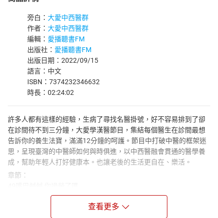
旁白：
大愛中西醫群
作者：
大愛中西醫群
編輯：
愛播聽書FM
出版社：
愛播聽書FM
出版日期：2022/09/15
語言：中文
ISBN：7374232346632
時長：02:24:02
許多人都有這樣的經驗，生病了尋找名醫掛號，好不容易排到了卻
在診間待不到三分鐘，大愛學漢醫節目，集結每個醫生在診間最想
告訴你的養生法寶，滿滿12分鐘的呵護。節目中打破中醫的框架迷
思，呈現臺灣的中醫師如何與時俱進，以中西醫融會貫通的醫學養
成，幫助年輕人打好健康本。也讓老後的生活更自在、樂活。
章節：
49嘴巴鹹鹹 你過勞了嗎
50別讓小傷口變蜂窩
查看更多
51口臭救星 綠茶來助力
52小朋友一直抓癢？