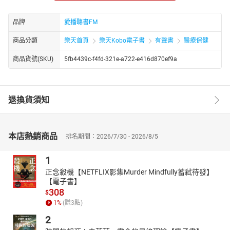
53小朋友吃不下？
54孩子過早發育，怎麼辦？
品牌
愛播聽書FM
55孩子總尿床，傷腦筋！
商品分類
樂天首頁
樂天Kobo電子書
有聲書
醫療保健
56調理體質 不再胯下癢
57轉骨真的可以長高？
商品貨號(SKU)
5fb4439c-f4fd-321e-a722-e416d870ef9a
58中醫也有醫美嗎
59中醫緩解更年期不適
60中醫調理不再「心慌慌」
退換貨須知
本店熱銷商品
排名期間：2026/7/30 - 2026/8/5
1
正念殺機【NETFLIX影集Murder Mindfully蓄弒待發】
【電子書】
308
$
1
%
(賺
3
點)
2