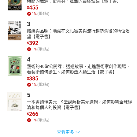
時間的起源：史蒂芬．霍金的最終理論【電子書】
455
$
1
%
(賺
4
點)
3
階級與品味：隱藏在文化審美與流行趨勢背後的地位渴
望【電子書】
392
$
1
%
(賺
3
點)
4
藝術的40堂公開課：透過故事，走進藝術家創作現場，
看藝術如何誕生、如何形塑人類生活【電子書】
385
$
1
%
(賺
3
點)
5
一本書讀懂美元：9堂課解析美元邏輯，如何影響全球經
濟和每個人的投資【電子書】
266
$
1
%
(賺
2
點)
查看更多