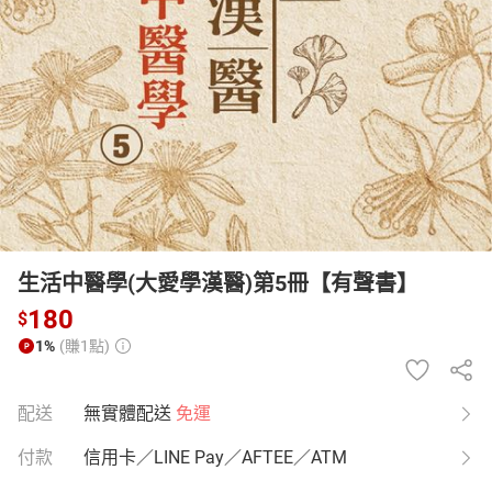
日本購物
電子/紙本書
HOT
生活中醫學(大愛學漢醫)第5冊【有聲書】
180
$
1%
(賺1點)
配送
無實體配送
免運
付款
信用卡／LINE Pay／AFTEE／ATM