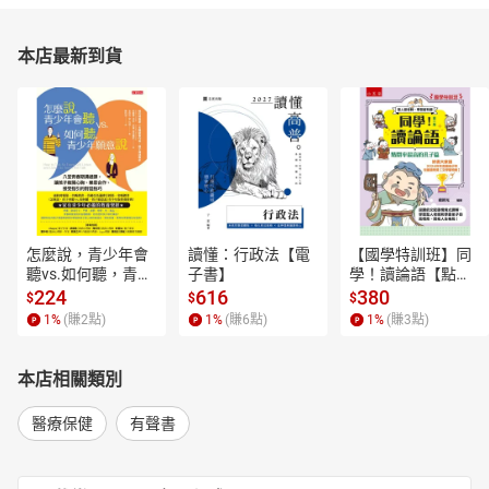
本店最新到貨
怎麼說，青少年會
讀懂：行政法【電
【國學特訓班】同
聽vs.如何聽，青少
子書】
學！讀論語【點閱
年願意說【電子
率最高的孔子篇】
224
616
380
$
$
$
書】
逗趣的文配圖情境
1
%
(賺
2
點)
1
%
(賺
6
點)
1
%
(賺
3
點)
式講解，學習聖人
老師和學霸弟子的
高情商，開拓人生
本店相關類別
格局！【電子書】
醫療保健
有聲書