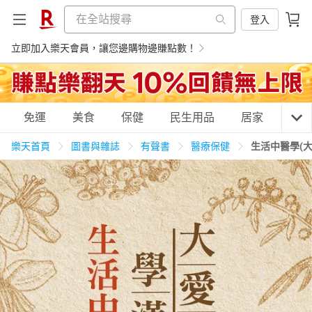
登入
立即加入樂天會員，讓您邊購物邊賺點數！
購物網分類
免運
美食
保健
民生用品
居家
3C
樂天首頁
圖書與雜誌
有聲書
醫療保健
生活中醫學(
天天免運
美食蛋糕
養生保健
民生用品
居家生活
3C家電
運動休閒
親子玩具
女裝
男裝
化妝保養
情趣用品