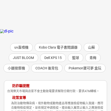
uv直噴機
Kobo Clara 電子書閱讀器
山蘇
JUST BLOOM
Dell XPS 15
籃球
青梅
小腿按摩機
COACH 後背包
Pokemon寶可夢 盒玩
防詐騙提醒
台灣樂天市場與店家不會主動致電要求解除分期付款、要求ATM轉帳。
政策宣導
為防治動物傳染病，境外動物或動物產品等應施檢疫物輸入我國，應符
合動物檢疫規定，並依規定申請檢疫。擅自輸入屬禁止輸入之應施檢疫