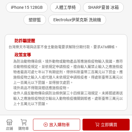
iPhone 15 128GB
人體工學椅
SHARP夏普 冰箱
塑膠籃
Electrolux伊萊克斯 洗碗機
防詐騙提醒
台灣樂天市場與店家不會主動致電要求解除分期付款、要求ATM轉帳。
政策宣導
為防治動物傳染病，境外動物或動物產品等應施檢疫物輸入我國，應符
合動物檢疫規定，並依規定申請檢疫。擅自輸入屬禁止輸入之應施檢疫
物者最高可處七年以下有期徒刑，得併科新臺幣三百萬元以下罰金。應
施檢疫物之輸入人或代理人未依規定申請檢疫者，得處新臺幣五萬元以
上一百萬元以下罰鍰，並得按次處罰。
境外商品不得隨貨贈送應施檢疫物。
收件人違反動物傳染病防治條例第三十四條第三項規定，未將郵遞寄送
輸入之應施檢疫物送交輸出入動物檢疫機關銷燬者，處新臺幣三萬元以
上十五萬元以下罰鍰。
Shopping is Entertainment!
放入購物車
立即購買
非洲豬瘟政策宣導
隱私權政策
店鋪
購物車
© Rakuten Group, Inc.