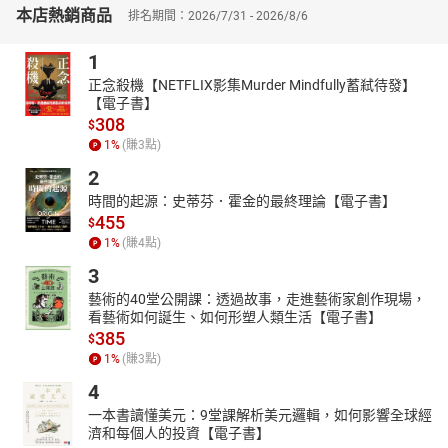
是可以打通現金流向自己的有力工具。
本店熱銷商品
排名期間：2026/7/31 - 2026/8/6
本書特色
1
‧ 從０開始輕鬆學會專業用語、掌握財務知識
‧ 不需繁複算式也能精準掌握財務理論
正念殺機【NETFLIX影集Murder Mindfully蓄弒待發】
‧ 豐富圖解闡釋抽象概念與數字，更加淺顯易懂
【電子書】
308
‧ 以財務管理透徹解析企業體質優劣、看懂財報玄機
$
1
%
(賺
3
點)
2
時間的起源：史蒂芬．霍金的最終理論【電子書】
455
$
1
%
(賺
4
點)
3
藝術的40堂公開課：透過故事，走進藝術家創作現場，
看藝術如何誕生、如何形塑人類生活【電子書】
385
$
1
%
(賺
3
點)
4
一本書讀懂美元：9堂課解析美元邏輯，如何影響全球經
濟和每個人的投資【電子書】