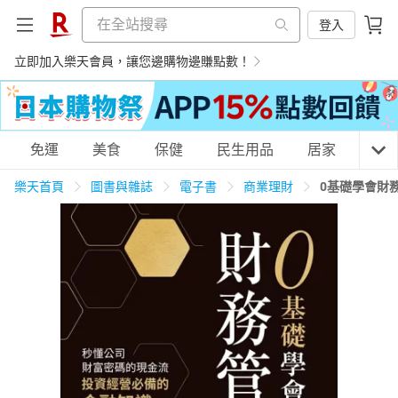
登入
立即加入樂天會員，讓您邊購物邊賺點數！
購物網分類
免運
美食
保健
民生用品
居家
3C
樂天首頁
圖書與雜誌
電子書
商業理財
0基礎學會財
天天免運
美食蛋糕
養生保健
民生用品
居家生活
3C家電
運動休閒
親子玩具
女裝
男裝
化妝保養
情趣用品