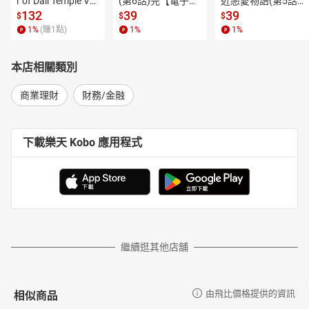
r of Dali Temple Vo
(第6話)完【電子
近戀愛物語(第5話)
l.6【有聲書】
書】
【電子書】
132
39
39
$
$
$
1
%
(賺
1
點)
1
%
1
%
本店相關類別
商業理財
財務/金融
下載樂天 Kobo 應用程式
繼續逛其他店舖
相似商品
由飛比價格提供的資訊