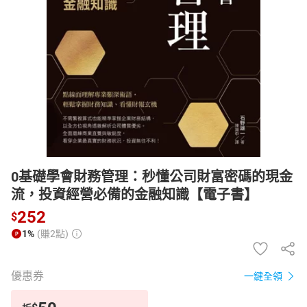
日本購物
電子/紙本書
HOT
0基礎學會財務管理：秒懂公司財富密碼的現金
流，投資經營必備的金融知識【電子書】
252
$
1%
(賺2點)
優惠券
一鍵全領