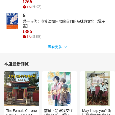
266
$
1
%
(賺
2
點)
5
扁平時代：演算法如何限縮我們的品味與文化【電子
書】
385
$
1
%
(賺
3
點)
查看更多
本店最新到貨
The Female Corone
前輩，請跟我交往
May I help you? 漸