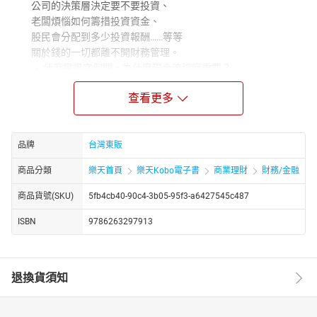
公司的決策層決定要不要投資、
老闆煩惱如何籌措投資資金、
股民會分配到多少投資報酬……等等
關於錢的一切都離不開財務管理。
‧ 什麼是黑字倒閉，為什麼現金流這麼重要？
‧ 自由現金流不僅關乎紅利，更是企業經營的紅綠燈？
查看更多
‧ 為何存款銀行利率太高不要高興的太早？
‧ 有跟銀行借錢或發行公司債的企業，反而賺比較多？
‧ 為什麼未來會拿到的錢，其實價值比現在的薄？
‧ 企業配息除了表示適合股票「做多」，但也可能是負面訊
品牌
台灣東販
號？
商品分類
樂天首頁
樂天Kobo電子書
商業理財
財務/金融
讀懂財務管理，就能提高你的財務IQ與財務格局！
財務管理是一門讓在現金流庇蔭之下的人們
商品貨號(SKU)
5fb4cb40-90c4-3b05-95f3-a6427545c487
──老闆、員工、投資者或是股東，都感到開心的學問！
ISBN
9786263297913
關乎這些人的財務管理三決策就是：
① 投資與否的決策──如何運用手頭現金賺錢
② 資金調度的決策──如何籌措前來投資
③ 跟報酬分配相關的決策──如何處理賺到的錢
退換貨須知
如果運用得當，財務就跟英語一樣是全球商業世界共通的溝通
工具，