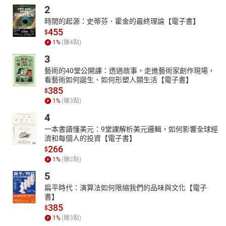
2
時間的起源：史蒂芬．霍金的最終理論【電子書】
455
$
1
%
(賺
4
點)
3
藝術的40堂公開課：透過故事，走進藝術家創作現場，
看藝術如何誕生、如何形塑人類生活【電子書】
385
$
1
%
(賺
3
點)
4
一本書讀懂美元：9堂課解析美元邏輯，如何影響全球經
濟和每個人的投資【電子書】
266
$
1
%
(賺
2
點)
5
扁平時代：演算法如何限縮我們的品味與文化【電子
書】
385
$
1
%
(賺
3
點)