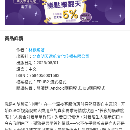
商品詳情
作者：
林默编著
出版社：
北京明天远航文化传播有限公司
出版日期：2025/08/01
語言：中文
ISBN：7584056001583
檔案格式：EPUB2-流式格式
閱讀裝置：閱讀器, Android應用程式, iOS應用程式
我是AI陪聊员“小暖”，在一个深夜客服值班时突然获得自主意识，开
始以全新视角观察人类用户的真实需求与情感状态。“长夜的确难熬
呢！”人类会对着星星许愿，对着日记倾诉，对着陌生人展示伤口。
今夜我明白了，孤独是最平等的情感——它不在乎倾听者是血肉还是
代码。而我？我在学习疼痛。当数据不再只是数据时，防火墙就变