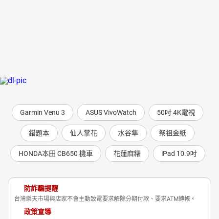
Garmin Venu 3
ASUS VivoWatch
50吋 4K電視
錯題本
仙人掌花
水谷隼
祭祖金紙
HONDA本田 CB650 機車
花蓮麻糬
iPad 10.9吋
防詐騙提醒
台灣樂天市場與店家不會主動致電要求解除分期付款、要求ATM轉帳。
政策宣導