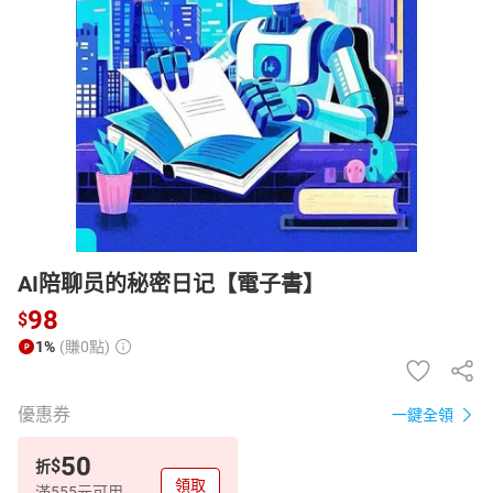
日本購物
電子/紙本書
HOT
AI陪聊员的秘密日记【電子書】
98
$
1%
(賺0點)
優惠券
一鍵全領
50
$
折
領取
滿555元可用