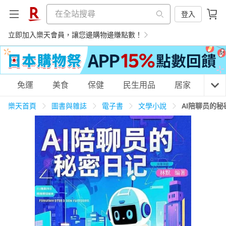
登入
立即加入樂天會員，讓您邊購物邊賺點數！
購物網分類
免運
美食
保健
民生用品
居家
3C
樂天首頁
圖書與雜誌
電子書
文學小說
AI陪聊员的
天天免運
美食蛋糕
養生保健
民生用品
居家生活
3C家電
運動休閒
親子玩具
女裝
男裝
化妝保養
情趣用品