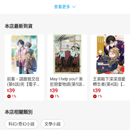
查看更多
本店最新到貨
前輩，請跟我交往
May I help you? 漸
王弟殿下深深溺愛
(第6話)完【電子
近戀愛物語(第5話)
轉生者(第4話)【電
書】
【電子書】
子書】
39
39
39
$
$
$
1
%
1
%
1
%
本店相關類別
科幻/奇幻小說
文學小說