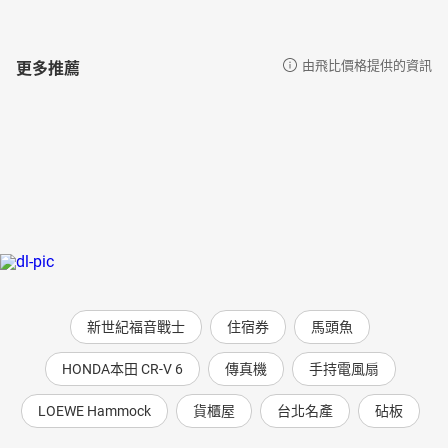
更多推薦
由飛比價格提供的資訊
新世紀福音戰士
住宿券
馬頭魚
HONDA本田 CR-V 6
傳真機
手持電風扇
LOEWE Hammock
貨櫃屋
台北名產
砧板