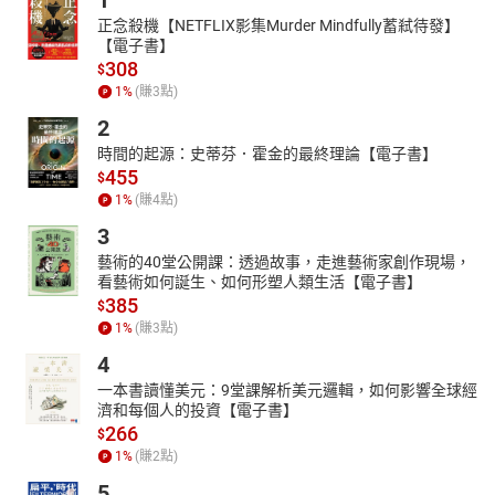
1
正念殺機【NETFLIX影集Murder Mindfully蓄弒待發】
【電子書】
308
$
1
%
(賺
3
點)
2
時間的起源：史蒂芬．霍金的最終理論【電子書】
455
$
1
%
(賺
4
點)
3
藝術的40堂公開課：透過故事，走進藝術家創作現場，
看藝術如何誕生、如何形塑人類生活【電子書】
385
$
1
%
(賺
3
點)
4
一本書讀懂美元：9堂課解析美元邏輯，如何影響全球經
濟和每個人的投資【電子書】
266
$
1
%
(賺
2
點)
5