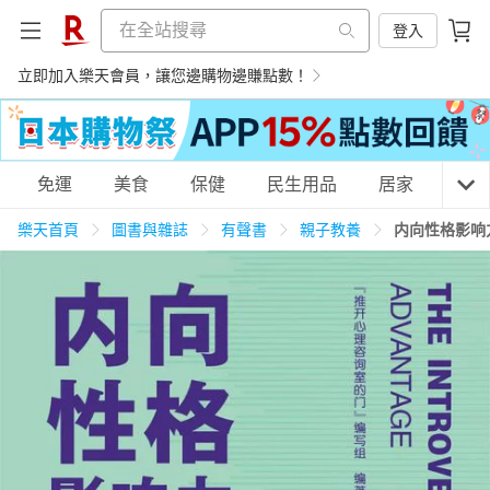
登入
立即加入樂天會員，讓您邊購物邊賺點數！
購物網分類
免運
美食
保健
民生用品
居家
3C
樂天首頁
圖書與雜誌
有聲書
親子教養
内向性格影响
天天免運
美食蛋糕
養生保健
民生用品
居家生活
3C家電
運動休閒
親子玩具
女裝
男裝
化妝保養
情趣用品