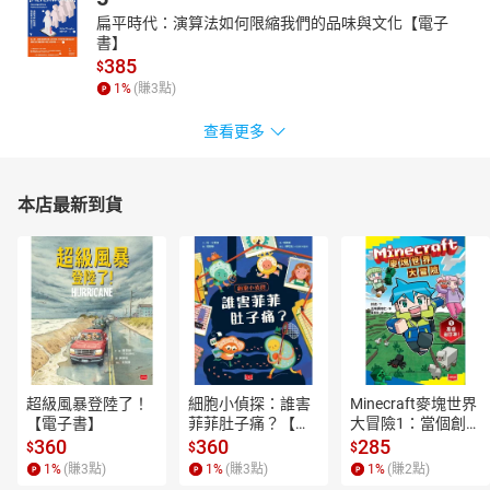
扁平時代：演算法如何限縮我們的品味與文化【電子
書】
385
$
1
%
(賺
3
點)
查看更多
本店最新到貨
超級風暴登陸了！
細胞小偵探：誰害
Minecraft麥塊世界
【電子書】
菲菲肚子痛？【電
大冒險1：當個創世
子書】
神！【電子書】
360
360
285
$
$
$
1
%
(賺
3
點)
1
%
(賺
3
點)
1
%
(賺
2
點)