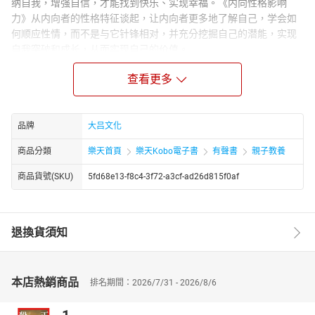
纳自我，增强自信，才能找到快乐、实现幸福。《内向性格影响
力》从内向者的性格特征谈起，让内向者更多地了解自己，学会如
何顺应性情，而不是与它针锋相对，并充分挖掘自己的潜能，实现
自我突破和成长，从而实现自己的价值。
Author Biograph：
查看更多
“推开心理咨询室的门”编写组是一个聚焦大众心理自助领域的编著团
队，其作品多以通俗化的心理学知识普及为核心，适配普通读者的
心理调节与成长需求，且集中于 2024 年由中国纺织出版社有限公司
品牌
大吕文化
出版发行。该编写组的作品均避开了深奥的心理学理论堆砌，要么
通过案例拆解，要么以直白的策略讲解呈现内容。比如《谈判中的
商品分類
樂天首頁
樂天Kobo電子書
有聲書
親子教養
心理学》用具体案例替代抽象理论，《心理博弈》直接聚焦可操作
商品貨號(SKU)
5fd68e13-f8c4-3f72-a3cf-ad26d815f0af
的心理策略，让不同知识背景的读者都能轻松理解和运用。
退換貨須知
本店熱銷商品
排名期間：2026/7/31 - 2026/8/6