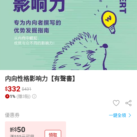
日本購物
電子/紙本書
HOT
内向性格影响力【有聲書】
332
$
$
431
1%
(賺3點)
優惠券
一鍵全領
50
$
折
領取
滿555元可用