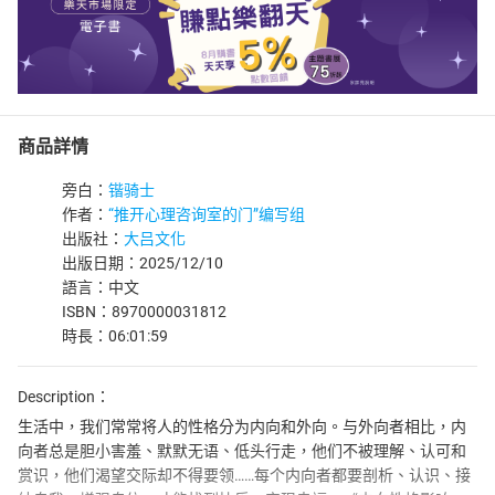
商品詳情
旁白：
锴骑士
作者：
“推开心理咨询室的门”编写组
出版社：
大吕文化
出版日期：2025/12/10
語言：中文
ISBN：8970000031812
時長：06:01:59
Description：
生活中，我们常常将人的性格分为内向和外向。与外向者相比，内
向者总是胆小害羞、默默无语、低头行走，他们不被理解、认可和
赏识，他们渴望交际却不得要领……每个内向者都要剖析、认识、接