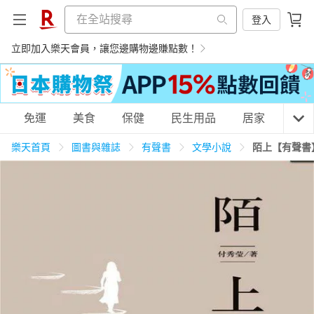
登入
立即加入樂天會員，讓您邊購物邊賺點數！
購物網分類
免運
美食
保健
民生用品
居家
3C
樂天首頁
圖書與雜誌
有聲書
文學小說
陌上【有聲書
天天免運
美食蛋糕
養生保健
民生用品
居家生活
3C家電
運動休閒
親子玩具
女裝
男裝
化妝保養
情趣用品