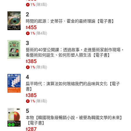
1
%
(賺
3
點)
2
時間的起源：史蒂芬．霍金的最終理論【電子書】
455
$
1
%
(賺
4
點)
3
藝術的40堂公開課：透過故事，走進藝術家創作現場，
看藝術如何誕生、如何形塑人類生活【電子書】
385
$
1
%
(賺
3
點)
4
扁平時代：演算法如何限縮我們的品味與文化【電子
書】
385
$
1
%
(賺
3
點)
5
本物【韓國現象級暢銷小說，被譽為韓國文學的未來】
【電子書】
287
$