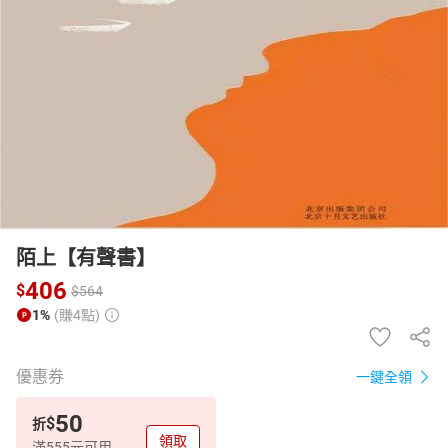
日本購物
電子/紙本書
HOT
陌上【有聲書】
406
$
$
564
1%
(賺4點)
優惠券
一鍵全領
50
$
折
領取
滿555元可用