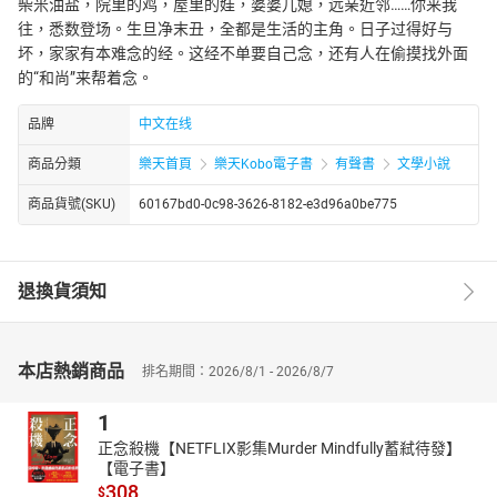
柴米油盐，院里的鸡，屋里的娃，婆婆儿媳，远亲近邻……你来我
往，悉数登场。生旦净末丑，全都是生活的主角。日子过得好与
坏，家家有本难念的经。这经不单要自己念，还有人在偷摸找外面
的“和尚”来帮着念。
品牌
中文在线
商品分類
樂天首頁
樂天Kobo電子書
有聲書
文學小說
商品貨號(SKU)
60167bd0-0c98-3626-8182-e3d96a0be775
退換貨須知
本店熱銷商品
排名期間：2026/8/1 - 2026/8/7
1
正念殺機【NETFLIX影集Murder Mindfully蓄弒待發】
【電子書】
308
$