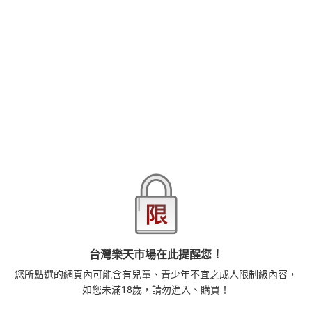
凜太郎極為喜歡人類，
是個以人的身分過著社會生活的神奇存在。
品牌
台灣東販
受到開朗如太陽般的凜太郎打動，
藍華的意識一點一點地慢慢改變。
商品分類
樂天首頁
樂天Kobo電子書
豈料有一天，凜太郎卻突然說喜歡上了他──！？
2026線上漫畫博覽會-漫畫，單本79折起，至8/15止
本書特色
商品貨號(SKU)
60458534-63ae-3224-99bb-ddacc1ef85e2
BL愛情故事。
無論是戀愛方式還是接吻，我全部都會教你。狛犬妖怪×孤僻小
ISBN
9786263046887
說家的命定之戀。
筆觸細膩的實力派新人•丹野ちくわぶ的出道漫畫作品！
退換貨須知
本店熱銷商品
排名期間：2026/7/30 - 2026/8/5
1
台灣樂天市場在此提醒您！
正念殺機【NETFLIX影集Murder Mindfully蓄弒待發】
您所點選的網頁內可能含有兒童、青少年不宜之成人限制級內容，
【電子書】
如您未滿18歲，請勿進入、購買！
308
$