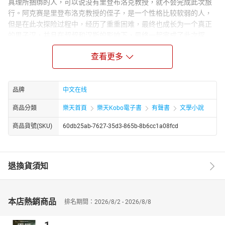
真理所捆绑的人，可以说没有里登布洛克教授，就不会完成此次旅
行。阿克赛是里登布洛克教授的侄子，是一个性格比较软弱的人，
但是在此次探险过程中，经历了重重困难，最终也成长为一个真正
的男子汉，并且在叔叔和汉斯的影响下，最终一起完成了此次探
险。向导汉斯是一个沉着冷静、有契约精神的人，在探险前就商议
查看更多
好每周六支付酬金，雷打不动;探险过程中遇到艰难险阻时，汉斯都
是非常冷静地面对和解决问题，他是此次探险能够顺利完成的不可
缺少的好帮手。
品牌
中文在线
商品分類
樂天首頁
樂天Kobo電子書
有聲書
文學小說
商品貨號(SKU)
60db25ab-7627-35d3-865b-8b6cc1a08fcd
退換貨須知
本店熱銷商品
排名期間：2026/8/2 - 2026/8/8