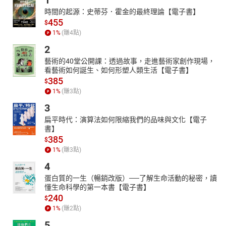
1
時間的起源：史蒂芬．霍金的最終理論【電子書】
455
$
1
%
(賺
4
點)
2
藝術的40堂公開課：透過故事，走進藝術家創作現場，
看藝術如何誕生、如何形塑人類生活【電子書】
385
$
1
%
(賺
3
點)
3
扁平時代：演算法如何限縮我們的品味與文化【電子
書】
385
$
1
%
(賺
3
點)
4
蛋白質的一生（暢銷改版）──了解生命活動的秘密，讀
懂生命科學的第一本書【電子書】
240
$
1
%
(賺
2
點)
5