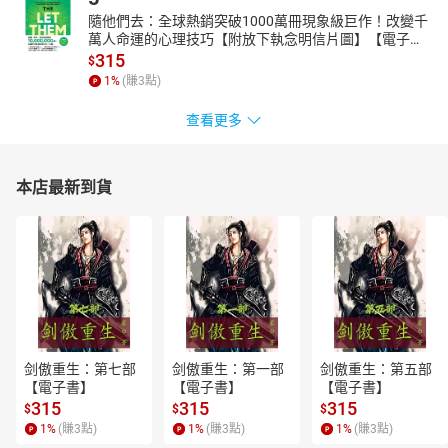
隨他們去：全球熱銷突破1000萬冊現象級巨作！改變千
萬人命運的心理技巧【附放下執念明信片圖】【電子
書】
315
$
1
%
(賺
3
點)
查看更多
本店最新到貨
剑傲重生：第七部
剑傲重生：第一部
剑傲重生：第五部
【電子書】
【電子書】
【電子書】
315
315
315
$
$
$
1
%
(賺
3
點)
1
%
(賺
3
點)
1
%
(賺
3
點)