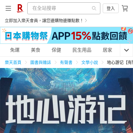
登入
立即加入樂天會員，讓您邊購物邊賺點數！
購物網分類
免運
美食
保健
民生用品
居家
3C
樂天首頁
圖書與雜誌
有聲書
文學小說
地心游记【有
天天免運
美食蛋糕
養生保健
民生用品
居家生活
3C家電
運動休閒
親子玩具
女裝
男裝
化妝保養
情趣用品