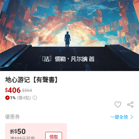
日本購物
電子/紙本書
HOT
地心游记【有聲書】
406
$
$
564
1%
(賺4點)
優惠券
一鍵全領
50
$
折
領取
滿555元可用