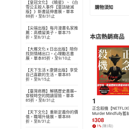
【皇冠文化】《曉星》、《白
030 U2-026 discret
購物須知
雪公主殺人事件【童話破滅
退換貨規定：
031 U2-030 eligible
版】》新書延伸書展，單本
88折，至8/31止
(
一
)
依
消費
032 U2-031 elite
內容或一經提
033 U2-032 emolu
【尖端出版】每月漫畫名家推
購書須知
定。
034 U2-038 fringe
薦：高橋留美子，單本75
本店熱銷商品
折，至8/31止
(
二
)
消費者
035 U2-040 incenti
且已下載
/
存
036 U2-043 inherit
挑選
商
【大雁文化 x 日出出版】陪你
037 U2-052 merit
找到情緒出口，心理勵志書
退貨方式：您
Choose
展，單本85折，至9/10止
038 U2-053 morale
貨」，本店鋪
039 U2-056 oust
請注意，樂天
【天下生活 x 康健出版】享受
購書後，
自己喜歡的生活，單本85
040 U2-061 pensio
折，至9/15止
041 U2-078 salary
042 U2-081 shift
Step1
【臺灣商務】解碼歷史書展~
穿梭時空的閱讀冒險，單本
043 U2-084 stimula
1
85折，至8/31止
044 U2-087 substit
正念殺機【NETFLI
045 U2-096 validity
【天下文化】重新定義你的價
Murder Mindfully
值，職場升級展，單本88
046 U2-朗讀
發】【電子書】
308
$
折，至8/31止
047 U3-001 access
1
%
(賺
3
點)