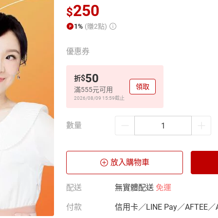
250
$
1%
(賺2點)
優惠券
50
$
折
領取
滿555元可用
2026/08/09 15:59
截止
數量
放入購物車
配送
無實體配送
免運
付款
信用卡／LINE Pay／AFTEE／