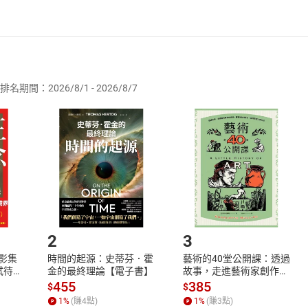
ion
者保護法
第
19
條第
1
項後段
暨
通訊交易解除權合理例外情事適用
供即為完成之線上服務，經消費者事先同意始提供。」 之商品
ment
排名期間：2026/8/1 - 2026/8/7
訂購本店鋪之商品即代表知悉本店鋪所銷售之商品為電子書，屬
ve
取電子書，不得請求退貨退款。
品
放入
購物車
登入
帳號
欲取消訂單或辦理退貨時，請登入樂天市場，並於「我的訂單」
Shopping cart
Login
將依您的申請進行審核，待審核通過後將為您辦理退款事宜。
市場須以整筆訂單為單位進行取消/退貨，恕無法以單支商品取消
如何開始使用？
n
.選擇閱讀載具
Step2.
te
2
3
ute
X影集
時間的起源：史蒂芬．霍
藝術的40堂公開課：透過
蓄弒待
金的最終理論【電子書】
故事，走進藝術家創作現
場，看藝術如何誕生、如
455
385
$
$
何形塑人類生活【電子
ory
1
%
(賺
4
點)
1
%
(賺
3
點)
書】