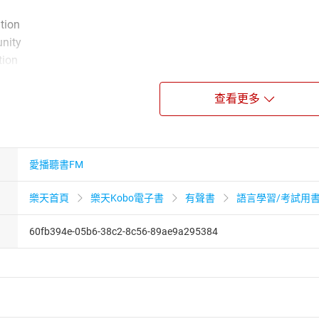
tion
nity
tion
temp
nel
查看更多
io
ion
ce
愛播聽書FM
é
樂天首頁
樂天Kobo電子書
有聲書
語言學習/考試用
y
60fb394e-05b6-38c2-8c56-89ae9a295384
t
nsation
ate