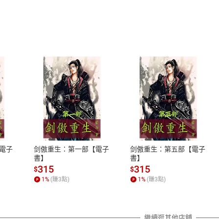
ge
ial
m
t
式
退換貨規範
randum
、LINE PAY、AFTEE
本店是否提供消費者保護法七日猶
ht
之權利，遽消費者保護法及通訊交
電子
剑傲重生：第一部【電子
剑傲重生：第五部【電子
ral
除權合理例外情事適用準則，依商
書】
書】
質各有不同規定。詳細退換貨說明
315
315
$
$
l
照各商品說明。
1
%
(賺
3
點)
1
%
(賺
3
點)
al
詳細說明
le
ery
繼續逛其他店舖