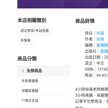
本店相關類別
商品詳情
語言學習/考試用書
旁白：
徐薇
作者：
徐薇
有聲書
編輯：
愛播聽
出版社：
愛播
出版日期：201
商品分類
語言：中文
ISBN：73742
全部商品
時長：04:43:
🎯新書優惠
4小時徐薇老師精
🉐獨家書籍
5小時美籍、英籍雙
💘樂天女孩
記單字也學用法，