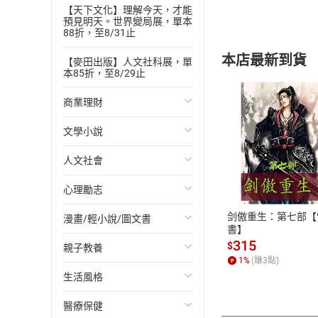
048 U3-004 attire
【天下文化】理解今天，才能
預見明天。世界變局展，單本
049 U3-005 badge
88折，至8/31止
050 U3-010 carbon
本店最新到貨
051 U3-012 cartrid
【麥田出版】人文社科展，單
本85折，至8/29止
052 U3-016 code
053 U3-020 congen
商業理財
054 U3-024 cubicle
文學小說
投資理財
055 U3-030 diagra
056 U3-034 efficien
付款方
人文社會
經濟/趨勢
歐美文學
057 U3-035 errand
058 U3-052 memo
ATM轉帳、信用卡
心理勵志
財務/金融
日本文學
國際關係
059 U3-060 oversig
剑傲重生：第七部【
漫畫/輕小說/圖文書
管理/領導
韓國文學
政治
心靈成長/情緒
060 U3-062 periphe
書】
061 U3-067 project
315
$
親子教養
職場工作術
華文文學
社會科學
人際關係
輕小說
062 U3-068 protoco
1
%
(賺
3
點)
063 U3-069 punctu
生活風格
成功法
經典文學
台灣/中國歷史
兩性關係
奇幻/科幻
教育現場
064 U3-084 schedu
醫療保健
行銷/廣告
成長/家庭生活小說
日/韓歷史
心理學
愛情故事
兒童文學/故事
飲食/食譜
065 U3-091 station