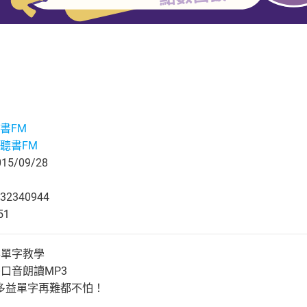
書FM
聽書FM
5/09/28
32340944
51
華單字教學
口音朗讀MP3
多益單字再難都不怕！