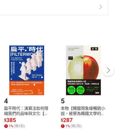
準則
第
2
條第
5
款之規定，「非以有形媒介提供之數位
，不適用消保法第
19
條第
1
項七日內無條件退貨之規
非以有形媒介提供之數位內容，消費者同意若訂購後
付款
方式
完成
訂單
中點選「瀏覽訂單明細」
>
「申請取消訂單
/
退
Payment
Complete
/退貨。
登入帳號，下載書籍後看書
4
5
6
扁平時代：演算法如何限
本物【韓國現象級暢銷小
蛋白
縮我們的品味與文化【電
說，被譽為韓國文學的未
版）─
子書】
來】【電子書】
秘密
385
287
24
$
$
$
一本
1
%
(賺
3
點)
1
%
(賺
2
點)
1
%