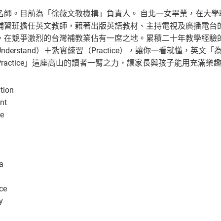
名師。目前為「徐薇文教機構」負責人。 自北一女畢業，在大
補習班擔任英文教師，藉著出版英語教材、主持電視及廣播電台
，在競爭激烈的台灣補教業佔有一席之地。累積二十年教學經驗
derstand）＋紮實練習（Practice），讓你一看就懂，英文「
ractice」這座高山的讀者一臂之力，讓家長與孩子能用充滿
tion
nt
te
a
ce
y