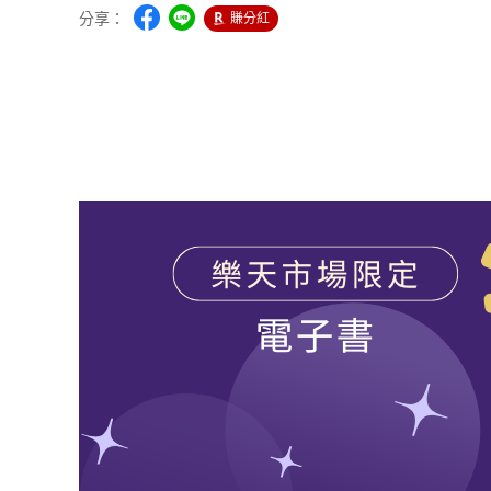
分享：
賺分紅