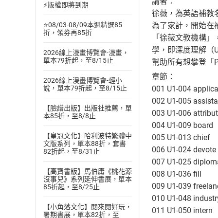
講者：
⚡版權即將到期
徐薇，為英語補教
為了家計，開始在
⭐08/03-08/09本週精選85
折，領券再85折
「徐薇文教機構」
學，即深度理解（Un
2026線上漫畫博覽會-漫畫，
單本79折起，至8/15止
幫助所有想攀登「P
章節：
2026線上漫畫博覽會-輕小
001 U1-004 applica
說，單本79折起，至8/15止
002 U1-005 assista
【臉譜出版】出版社推薦，單
003 U1-006 attribu
本85折，至8/8止
004 U1-009 board
【皇冠文化】哈利波特繁體中
005 U1-013 chief
文版系列，單本88折，套書
006 U1-024 devote
82折起，至8/31止
007 U1-025 diplom
【高寶書版】馬伯庸《桃花源
008 U1-036 fill
沒事兒》系列延伸書展，單本
009 U1-039 freelan
85折起，至8/25止
010 U1-048 industr
【小角落文化】閱來閱好玩，
011 U1-050 intern
暑期書展，單本82折，至