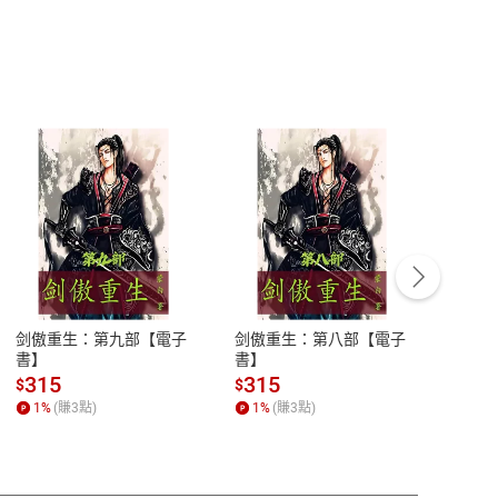
客服資訊
豫期
服務時間：週一到週五 10:00-12:00、
易解
13:00-17:00 (國定假日及例假日休息)
剑傲重生：第九部【電子
剑傲重生：第八部【電子
潜水史
品性
客服電話：0080-1857077
書】
書】
andari
al) Sc
請參
客服信箱：
聯絡店家
315
315
13
$
$
$
r【電
1
%
(賺
3
點)
1
%
(賺
3
點)
1
%