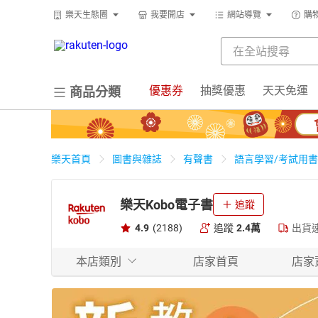
樂天生態圈
我要開店
網站導覽
購
優惠券
抽獎優惠
天天免運
商品分類
樂天首頁
圖書與雜誌
有聲書
語言學習/考試用書
樂天Kobo電子書
追蹤
4.9
(2188)
追蹤
2.4萬
出貨
本店類別
店家首頁
店家