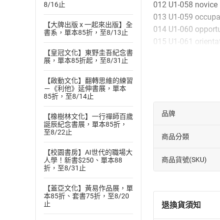
012 U1-058 novice
8/16止
013 U1-059 occupa
【大牌出版 x 一起來出版】全
014 U1-060 opportu
書系，單本85折，至8/13止
015 U1-061 orienta
【皇冠文化】東野圭吾紀念書
016 U1-066 perma
展，單本85折起，至8/31止
017 U1-068 person
018 U1-069 portfol
【啟動文化】翻轉思維的練習
－《利他》延伸書展，單本
019 U1-075 probat
85折，至8/14止
020 U1-084 referen
品牌
021 U1-089 résum
【橡樹林文化】一行禪師百歲
誕辰紀念書展，單本85折，
022 U1-095 staff
至8/22止
商品分類
023 U1-100 vacanc
024 U1-朗讀
【校園書房】AI世代的職場大
商品貨號(SKU)
人學！新書$250、單本88
025 U2-006 appoin
折，至8/31止
026 U2-013 compe
027 U2-018 crucial
【蓋亞文化】黃易作品展，單
本85折、套書75折，至8/20
028 U2-020 deputy
止
退換貨須知
029 U2-022 design