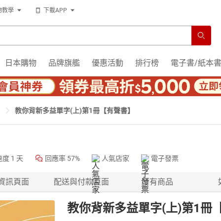
物教學
下載APP
日本購物
品牌旗艦
優惠活動
排行榜
電子書/紙本
教你背新多益單字(上)第1冊【有聲書】
速度
1 天
回應率
57%
人氣店家
電子發票
資訊頁面
配送與付款頁面
所有商品
教你背新多益單字(上)第1冊