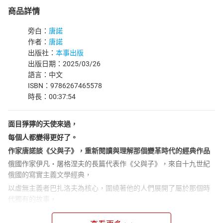
商品詳情
旁白：
唐諾
作者：
唐諾
出版社：
本事出版
出版日期：2025/03/26
語言：中文
ISBN：9786267465578
時長：00:37:54
面目猙獰的天使來過，
每個人都變得更好了。
作家唐諾談《父與子》，重新閱讀與理解那個變革時代的經典作品
俄國作家伊凡・屠格涅夫的長篇代表作《父與子》，來自十九世紀
俄國的寫實主義文學經典，
以虛無主義者巴扎洛夫為核心，圍繞著他的人們展開了屬於那個時
代獨有的故事，
那是一個新舊交替的改革時代，是各種不同族群衝突與碰撞的時