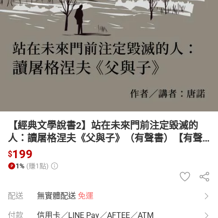
日本購物
電子/紙本書
HOT
【經典文學說書2】站在未來門前注定毀滅的
人：讀屠格涅夫《父與子》（有聲書）【有聲
書】
199
$
1%
(賺1點)
配送
無實體配送
免運
付款
信用卡／LINE Pay／AFTEE／ATM