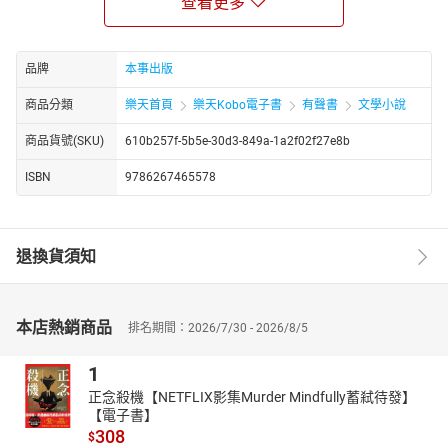
代，
查看更多
屠格涅夫以一個個鮮明立體的角色，描畫出當時的俄國社會，
而在巴札洛夫死去之後，他身邊的人們一一變得更好、獲得了幸
品牌
本事出版
福，
只有他，最終成為了「站在未來門前注定毀滅的人」。
商品分類
樂天首頁
樂天Kobo電子書
有聲書
文學小說
閱讀經典，聆聽經典，
商品貨號(SKU)
610b257f-5b5e-30d3-849a-1a2f02f27e8b
讓作家唐諾帶領你，深入屠格涅夫筆下現實而殘酷的老俄羅斯時
ISBN
9786267465578
空。
退換貨須知
本店熱銷商品
排名期間：2026/7/30 - 2026/8/5
1
正念殺機【NETFLIX影集Murder Mindfully蓄弒待發】
【電子書】
308
$