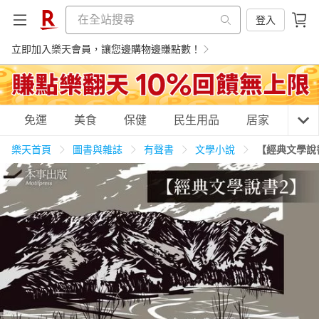
登入
立即加入樂天會員，讓您邊購物邊賺點數！
購物網分類
免運
美食
保健
民生用品
居家
3C
樂天首頁
圖書與雜誌
有聲書
文學小說
【經典文學說
天天免運
美食蛋糕
養生保健
民生用品
居家生活
3C家電
運動休閒
親子玩具
女裝
男裝
化妝保養
情趣用品