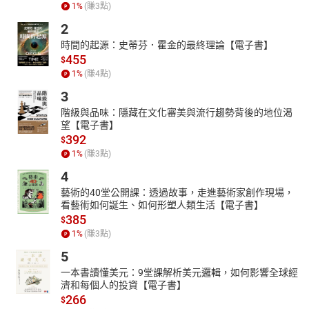
1
%
(賺
3
點)
2
時間的起源：史蒂芬．霍金的最終理論【電子書】
455
$
1
%
(賺
4
點)
3
階級與品味：隱藏在文化審美與流行趨勢背後的地位渴
望【電子書】
392
$
1
%
(賺
3
點)
4
藝術的40堂公開課：透過故事，走進藝術家創作現場，
看藝術如何誕生、如何形塑人類生活【電子書】
385
$
1
%
(賺
3
點)
5
一本書讀懂美元：9堂課解析美元邏輯，如何影響全球經
濟和每個人的投資【電子書】
266
$