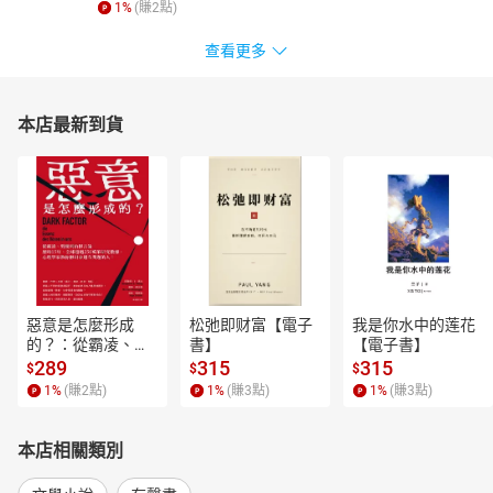
1
%
(賺
2
點)
查看更多
本店最新到貨
惡意是怎麼形成
松弛即财富【電子
我是你水中的莲花
的？：從霸凌、劈
書】
【電子書】
腿到仇恨言論，歷
289
315
315
$
$
$
時15年、全球超過
1
%
(賺
2
點)
1
%
(賺
3
點)
1
%
(賺
3
點)
250萬筆研究數
據，心理學家教你
揪出身邊有問題的
本店相關類別
人！【電子書】