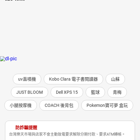
uv直噴機
Kobo Clara 電子書閱讀器
山蘇
JUST BLOOM
Dell XPS 15
籃球
青梅
小腿按摩機
COACH 後背包
Pokemon寶可夢 盒玩
防詐騙提醒
台灣樂天市場與店家不會主動致電要求解除分期付款、要求ATM轉帳。