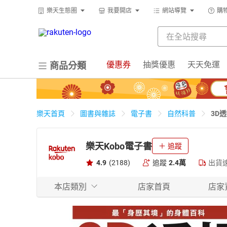
樂天生態圈
我要開店
網站導覽
購
優惠券
抽獎優惠
天天免運
商品分類
3D
樂天首頁
圖書與雜誌
電子書
自然科普
樂天Kobo電子書
追蹤
4.9
(2188)
追蹤
2.4萬
出貨
本店類別
店家首頁
店家