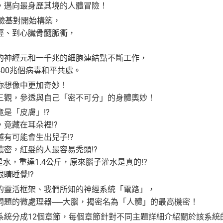
，邁向最身歷其境的人體冒險！
A鹼基對開始構築，
經、到心臟骨髓脈衝，
的神經元和一千兆的細胞連結點不斷工作，
00兆個病毒和平共處。
你想像中更加奇妙！
三觀，參透與自己「密不可分」的身體奧妙！
是「皮膚」!?
竟藏在耳朵裡!?
有可能會生出兒子!?
密，紅髮的人最容易禿頭!?
是水，重達1.4公斤，原來腦子灌水是真的!?
睛睡覺!?
的靈活框架、我們所知的神經系統「電路」，
問題的微處理器──大腦，揭密名為「人體」的最高機密！
系統分成12個章節，每個章節針對不同主題詳細介紹關於該系統