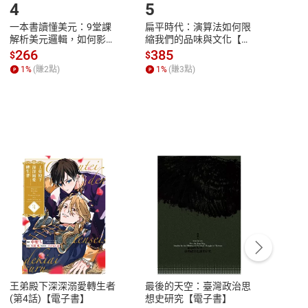
4
5
6
一本書讀懂美元：9堂課
扁平時代：演算法如何限
本物
解析美元邏輯，如何影響
縮我們的品味與文化【電
說，
全球經濟和每個人的投資
子書】
來】
266
385
28
$
$
$
【電子書】
1
%
(賺
2
點)
1
%
(賺
3
點)
1
%
客服資訊
豫期
服務時間：週一到週五 10:00-12:00、
易解
13:00-17:00 (國定假日及例假日休息)
王弟殿下深深溺愛轉生者
最後的天空：臺灣政治思
鬼島
品性
客服電話：0080-1857077
(第4話)【電子書】
想史研究【電子書】
小事