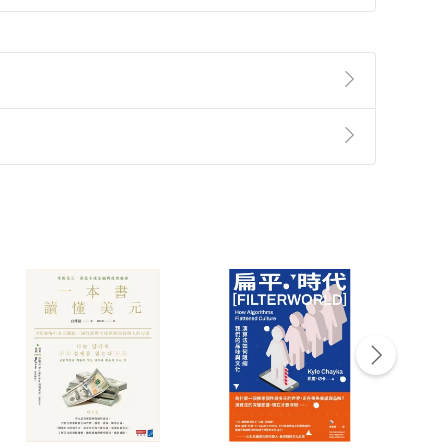
作者沙拉特•維塔登醫生為德克薩斯大學細胞生物學博
形設計工作室SciePro負責把關，精準度達醫學院和
挑剔。
的動態圖示（請上Instagram搜尋：
秘，更能透過動態圖示，精準掌握人體的維妙維肖。
準則
第
2
條第
5
款之規定，「非以有形媒介提供之數位
，不適用消保法第
19
條第
1
項七日內無條件退貨之規
非以有形媒介提供之數位內容，消費者同意若訂購後
付款
方式
完成
訂單
中點選「瀏覽訂單明細」
>
「申請取消訂單
/
退
Payment
Complete
/退貨。
登入帳號，下載書籍後看書