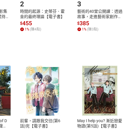
2
3
X影集
時間的起源：史蒂芬．霍
藝術的40堂公開課：透過
蓄弒待
金的最終理論【電子書】
故事，走進藝術家創作現
場，看藝術如何誕生、如
455
385
$
$
何形塑人類生活【電子
1
%
(賺
4
點)
1
%
(賺
3
點)
書】
式
退換貨規範
、LINE PAY、AFTEE
本店是否提供消費者保護法七日猶
之權利，遽消費者保護法及通訊交
of D
前輩，請跟我交往(第6
May I help you? 漸近戀愛
除權合理例外情事適用準則，依商
有聲
話)完【電子書】
物語(第5話)【電子書】