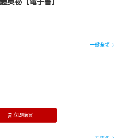
人體奧祕【電子書】
一鍵全領
立即購買