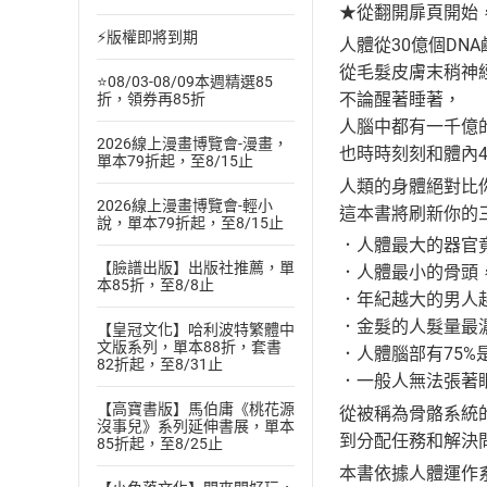
★從翻開扉頁開始
⚡版權即將到期
人體從30億個DN
從毛髮皮膚末稍神
⭐08/03-08/09本週精選85
不論醒著睡著，
折，領券再85折
人腦中都有一千億
2026線上漫畫博覽會-漫畫，
也時時刻刻和體內4
單本79折起，至8/15止
人類的身體絕對比
2026線上漫畫博覽會-輕小
這本書將刷新你的
說，單本79折起，至8/15止
．人體最大的器官竟
【臉譜出版】出版社推薦，單
．人體最小的骨頭，
本85折，至8/8止
．年紀越大的男人越
．金髮的人髮量最濃
【皇冠文化】哈利波特繁體中
文版系列，單本88折，套書
．人體腦部有75%
82折起，至8/31止
．一般人無法張著眼
【高寶書版】馬伯庸《桃花源
從被稱為骨骼系統
沒事兒》系列延伸書展，單本
到分配任務和解決
85折起，至8/25止
本書依據人體運作