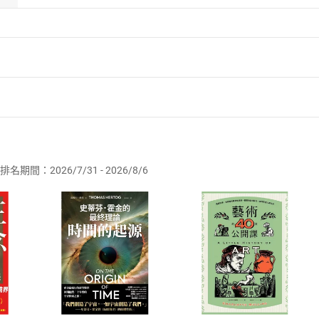
頂尖醫療精英、高階擬真透視繪圖團隊所製作的人體圖鑑百科。
森博士則是資深醫療設備專家；內頁3D插圖更由世界一流的醫學圖
無論是橫截面、透視面、立體模型圖、各角度視圖、圖表皆無可
與全彩真實照片，更連結了毋遠弗屆的網路，提供讀者最擬真而詳實
official），讓讀者不僅能夠透過平面的文字與圖片感受身體的奧
繪技術，史上最美百科全書
者保護法
第
19
條第
1
項後段
暨
通訊交易解除權合理例外情事適用
+真實照片，醫療業界認可圖例
供即為完成之線上服務，經消費者事先同意始提供。」 之商品
態模擬，身體運作不再是紙上談兵
排名期間：2026/7/31 - 2026/8/6
化建構身體各構造器官
訂購本店鋪之商品即代表知悉本店鋪所銷售之商品為電子書，屬
統分類，從構造至運作機制一目了然
取電子書，不得請求退貨退款。
品
放入
購物車
登入
帳號
文原文對照與詳細索引
欲取消訂單或辦理退貨時，請登入樂天市場，並於「我的訂單」
Shopping cart
Login
體系統疾病，導入基礎病理知識
將依您的申請進行審核，待審核通過後將為您辦理退款事宜。
市場須以整筆訂單為單位進行取消/退貨，恕無法以單支商品取消
如何開始使用？
.選擇閱讀載具
Step2.