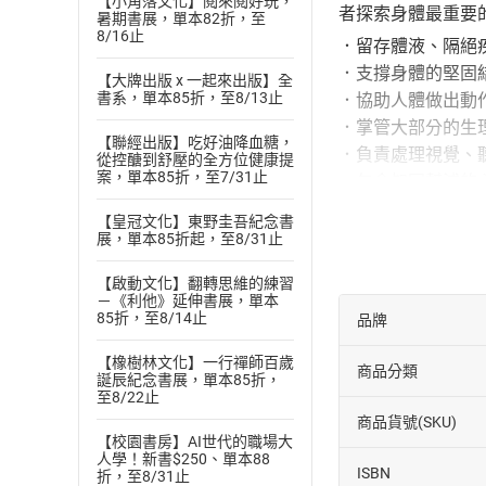
【小角落文化】閱來閱好玩，
者探索身體最重要
暑期書展，單本82折，至
8/16止
．留存體液、隔絕
．支撐身體的堅固
【大牌出版 x 一起來出版】全
書系，單本85折，至8/13止
．協助人體做出動
．掌管大部分的生
【聯經出版】吃好油降血糖，
．負責處理視覺、
從控醣到舒壓的全方位健康提
案，單本85折，至7/31止
．包含如同幫浦的
．起於口腔、終於
【皇冠文化】東野圭吾紀念書
．由呼吸道、肺臟
展，單本85折起，至8/31止
．分泌「激素」，
【啟動文化】翻轉思維的練習
．運送細胞與組織
－《利他》延伸書展，單本
．負責過濾血液、
85折，至8/14止
品牌
．以達成繁衍後代
【橡樹林文化】一行禪師百歲
商品分類
不論透視線條、立
誕辰紀念書展，單本85折，
至8/22止
脈動收錄最新研究訊
商品貨號(SKU)
專業權威編撰ｘ精
【校園書房】AI世代的職場大
人學！新書$250、單本88
涵蓋切身感受、關
ISBN
折，至8/31止