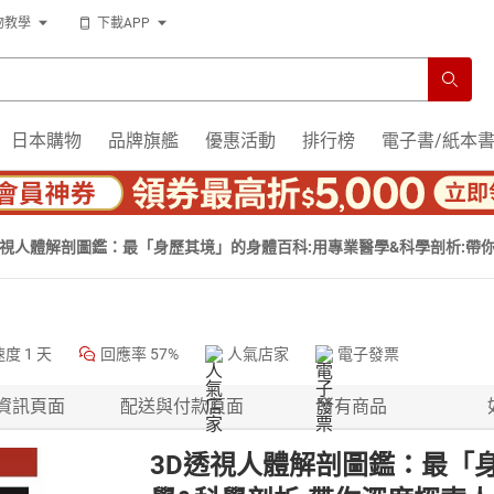
物教學
下載APP
日本購物
品牌旗艦
優惠活動
排行榜
電子書/紙本
透視人體解剖圖鑑：最「身歷其境」的身體百科:用專業醫學&科學剖析:帶
速度
1 天
回應率
57%
人氣店家
電子發票
資訊頁面
配送與付款頁面
所有商品
3D透視人體解剖圖鑑：最「