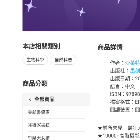
本店相關類別
商品詳情
生物科學
自然科普
作者：
沙萊特
出版社：
墨刻
出版日期：202
商品分類
語言：中文
ISBN：97898
全部商品
檔案格式：EP
閱讀裝置：閱讀器
🎯新書優惠
🉐獨家書籍
★前所未見！最狂
★10000+高階
💘樂天女孩