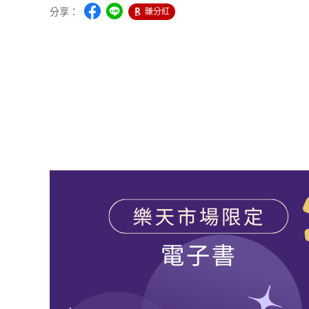
分享：
賺分紅