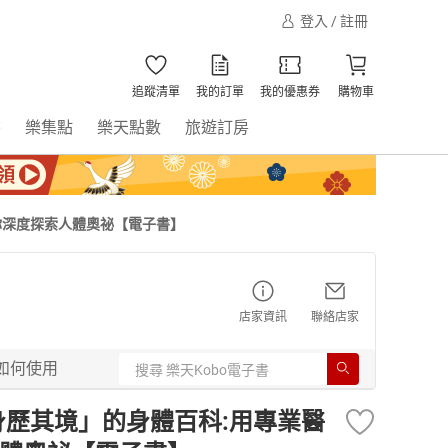
登入 / 註冊
追蹤清單
我的訂單
我的優惠券
購物車
書
樂集點
樂天點數
旅遊訂房
你深度探索人體奧祕【電子書】
店家資訊
聯絡店家
如何使用
身歷其境」的身體百科:用專業醫