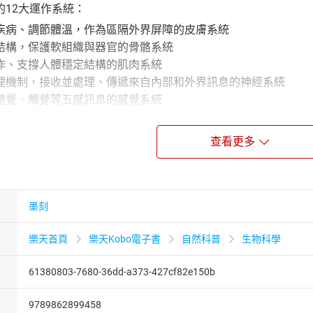
的12大運作系統：
疾病、調節體溫，作為區隔外界屏障的皮膚系統
結構，保護軟組織與器官的骨骼系統
作、支撐人體穩定結構的肌肉系統
理機制，接收並處理、傳遞來自內部和外界訊息的神經系統
聽覺、觸覺等五感訊息的感覺系統
心臟、作為運輸工具的血液和有如公路的動靜脈的心血管系統
肛門，幫助人體吸收養分的消化系統
查看更多
和肌肉組成，與血管系統合作運送氧氣的呼吸系統
負責調控全身系統運作的內分泌系統
產生的代謝廢物，幫助我們對抗外來病毒的免疫系統
代謝廢物的泌尿系統
墨刻
為目的的生殖系統
樂天首頁
樂天Kobo電子書
自然科普
生物科學
體光影、擬真示意，書中每個跨頁都挾帶了藝術美感與醫療智慧
息，如新冠肺炎（COVID-19），為醫學專業的學生以及非醫
61380803-7680-36dd-a373-427cf82e150b
良圖片搭配的人體藝術解剖指南，
乎每個人身體髮膚的最重要話題！
9789862899458