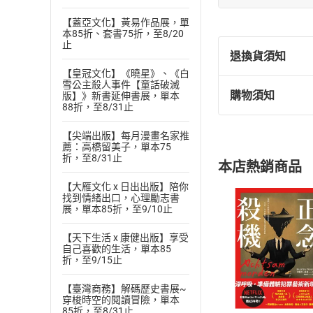
這是一本集結全球
【蓋亞文化】黃易作品展，單
士、達娜•古斯塔夫
本85折、套書75折，至8/20
醫院的最高標準，
止
退換貨須知
不僅有上千張的圖例
【皇冠文化】《曉星》、《白
@sciepro.
雪公主殺人事件【童話破滅
購物須知
版】》新書延伸書展，單本
【本書特色】
退換貨規定：
88折，至8/31止
＊精準擬真透視彩
(
一
)
依
消費
＊收錄彩繪+圖表
【尖端出版】每月漫畫名家推
內容或一經提
薦：高橋留美子，單本75
購書須知
＊導入線上IG動
定。
折，至8/31止
本店熱銷商品
＊超越平面，立體
(
二
)
消費者
＊以難度更高的系
【大雁文化 x 日出出版】陪你
且已下載
/
存
挑選
商
找到情緒出口，心理勵志書
＊全書專詞附有英
退貨方式：您
展，單本85折，至9/10止
Choose
＊每章節末記載身
貨」，本店鋪
【天下生活 x 康健出版】享受
請注意，樂天
自己喜歡的生活，單本85
購書後，
折，至9/15止
【臺灣商務】解碼歷史書展~
Step1
穿梭時空的閱讀冒險，單本
85折，至8/31止