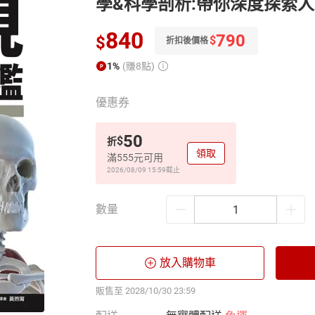
學&科學剖析:帶你深度探索
840
790
$
$
折扣後價格
1%
(賺8點)
優惠券
50
$
折
領取
滿555元可用
2026/08/09 15:59
截止
數量
放入購物車
販售至 2028/10/30 23:59