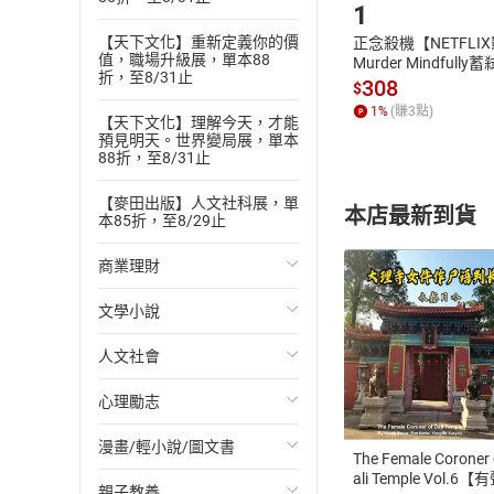
1
【天下文化】重新定義你的價
正念殺機【NETFLI
值，職場升級展，單本88
Murder Mindfully
折，至8/31止
發】【電子書】
308
$
1
%
(賺
3
點)
【天下文化】理解今天，才能
預見明天。世界變局展，單本
88折，至8/31止
【麥田出版】人文社科展，單
本店最新到貨
本85折，至8/29止
商業理財
文學小說
投資理財
人文社會
經濟/趨勢
歐美文學
付款方
心理勵志
財務/金融
日本文學
國際關係
ATM轉帳、信用卡
漫畫/輕小說/圖文書
管理/領導
韓國文學
政治
心靈成長/情緒
The Female Coroner 
ali Temple Vol.6【
親子教養
職場工作術
華文文學
社會科學
人際關係
輕小說