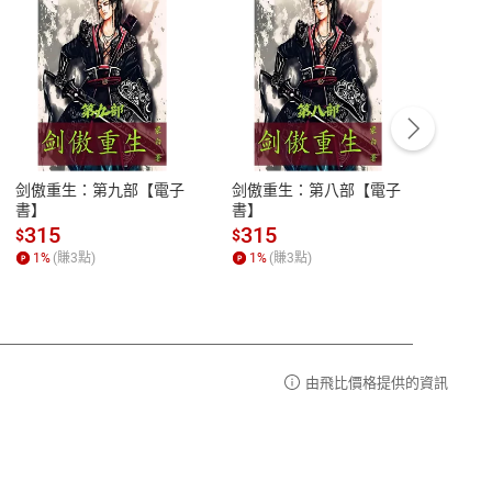
客服資訊
豫期
服務時間：週一到週五 10:00-12:00、
易解
13:00-17:00 (國定假日及例假日休息)
剑傲重生：第九部【電子
剑傲重生：第八部【電子
潜水史
品性
客服電話：0080-1857077
書】
書】
andari
al) Sc
請參
客服信箱：
聯絡店家
315
315
13
$
$
$
r【電
1
%
(賺
3
點)
1
%
(賺
3
點)
1
%
由飛比價格提供的資訊