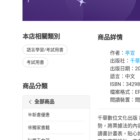
本店相關類別
商品詳情
語言學習/考試用書
作者：
亭宣
出版社：
千華
考試用書
出版日期：201
語言：中文
ISBN：34298
商品分類
檔案格式：EP
閱讀裝置：閱讀器
全部商品
🎯新書優惠
千華數位文化出版 書號：
勢，將票據法的內
🉐獨家書籍
讀書計畫表，貼心好