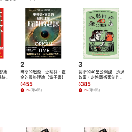
訂購本店鋪之商品即代表知悉本店鋪所銷售之商品為電子書，屬
取電子書，不得請求退貨退款。
品
放入
購物車
登入
帳號
欲取消訂單或辦理退貨時，請登入樂天市場，並於「我的訂單」
Shopping cart
Login
將依您的申請進行審核，待審核通過後將為您辦理退款事宜。
市場須以整筆訂單為單位進行取消/退貨，恕無法以單支商品取消
如何開始使用？
.選擇閱讀載具
Step2.
2
3
X影集
時間的起源：史蒂芬．霍
藝術的40堂公開課：透過
蓄弒待
金的最終理論【電子書】
故事，走進藝術家創作現
場，看藝術如何誕生、如
455
385
$
$
何形塑人類生活【電子
1
%
(賺
4
點)
1
%
(賺
3
點)
書】