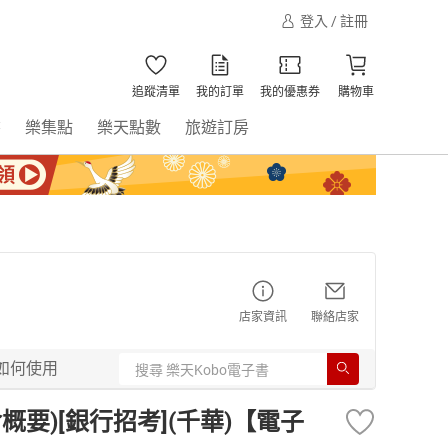
登入 / 註冊
追蹤清單
我的訂單
我的優惠券
購物車
書
樂集點
樂天點數
旅遊訂房
店家資訊
聯絡店家
如何使用
概要)[銀行招考](千華)【電子