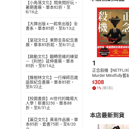
(
二
)
消費者
【小角落文化】閱來閱好玩，
暑期書展，單本82折，至
且已下載
/
存
挑選
商
8/16止
退貨方式：您
Choose
貨」，本店鋪
【大牌出版 x 一起來出版】全
書系，單本85折，至8/13止
請注意，樂天
購書後，
【皇冠文化】東野圭吾紀念書
展，單本85折起，至8/31止
Step1
【啟動文化】翻轉思維的練習
－《利他》延伸書展，單本
1
85折，至8/14止
正念殺機【NETFLI
Murder Mindfully
【橡樹林文化】一行禪師百歲
發】【電子書】
308
$
誕辰紀念書展，單本85折，
至8/22止
1
%
(賺
3
點)
【校園書房】AI世代的職場大
人學！新書$250、單本88
折，至8/31止
本店最新到貨
【蓋亞文化】黃易作品展，單
本85折、套書75折，至8/20
止