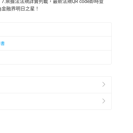
票據法法規詳實列載，最新法規QR code即時查
為金融界明日之星！
用書
準則
第
2
條第
5
款之規定，「非以有形媒介提供之數位
，不適用消保法第
19
條第
1
項七日內無條件退貨之規