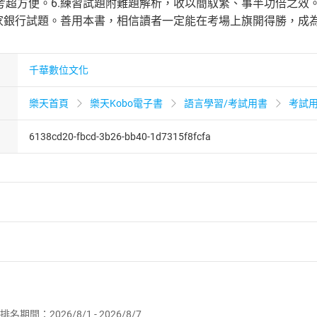
超方便。6.練習試題附難題解析，收以簡馭繁、事半功倍之效。7.
各家銀行試題。善用本書，相信讀者一定能在考場上旗開得勝，成
千華數位文化
樂天首頁
樂天Kobo電子書
語言學習/考試用書
考試
6138cd20-fbcd-3b26-bb40-1d7315f8fcfa
者保護法
第
19
條第
1
項後段
暨
通訊交易解除權合理例外情事適用
供即為完成之線上服務，經消費者事先同意始提供。」 之商品
排名期間：2026/8/1 - 2026/8/7