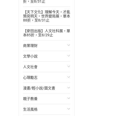
折，至8/31止
【天下文化】理解今天，才能
預見明天。世界變局展，單本
88折，至8/31止
【麥田出版】人文社科展，單
本85折，至8/29止
商業理財
文學小說
投資理財
人文社會
經濟/趨勢
歐美文學
心理勵志
財務/金融
日本文學
國際關係
漫畫/輕小說/圖文書
管理/領導
韓國文學
政治
心靈成長/情緒
親子教養
職場工作術
華文文學
社會科學
人際關係
輕小說
生活風格
成功法
經典文學
台灣/中國歷史
兩性關係
奇幻/科幻
教育現場