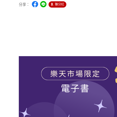
分享：
賺分紅