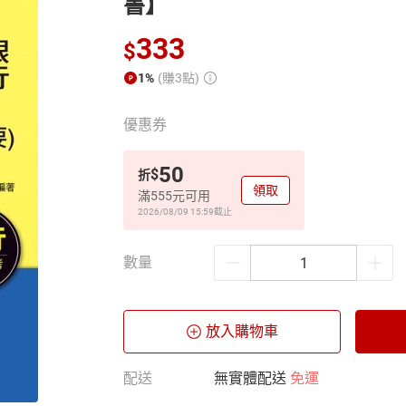
書】
333
$
1%
(賺3點)
優惠券
50
$
折
領取
滿555元可用
2026/08/09 15:59
截止
數量
放入購物車
配送
無實體配送
免運