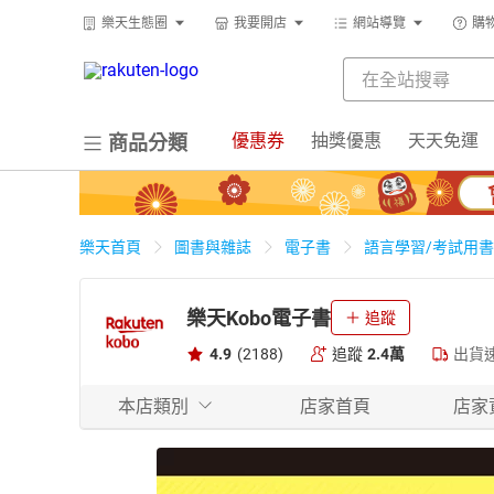
樂天生態圈
我要開店
網站導覽
購
優惠券
抽獎優惠
天天免運
商品分類
樂天首頁
圖書與雜誌
電子書
語言學習/考試用書
樂天Kobo電子書
追蹤
4.9
(2188)
追蹤
2.4萬
出貨
本店類別
店家首頁
店家