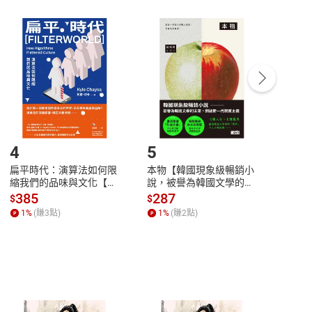
非以有形媒介提供之數位內容，消費者同意若訂購後
付款
方式
完成
訂單
中點選「瀏覽訂單明細」
>
「申請取消訂單
/
退
Payment
Complete
/退貨。
登入帳號，下載書籍後看書
4
5
6
扁平時代：演算法如何限
本物【韓國現象級暢銷小
蛋白
縮我們的品味與文化【電
說，被譽為韓國文學的未
版）─
子書】
來】【電子書】
秘密
385
287
24
$
$
$
一本
1
%
(賺
3
點)
1
%
(賺
2
點)
1
%