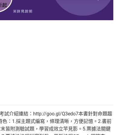
考試介紹連結：http://goo.gl/Q3edo7本書針對命題趨
色：1.採主題式編寫，條理清晰，方便記憶。2.書前
章末皆附測驗試題，學習成效立竿見影。5.票據法關鍵