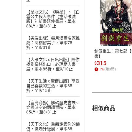
【皇冠文化】《曉星》、《白
雪公主殺人事件【童話破滅
版】》新書延伸書展，單本
88折，至8/31止
付款方
【尖端出版】每月漫畫名家推
ATM轉帳、信用卡
薦：高橋留美子，單本75
折，至8/31止
剑傲重生：第七部【
書】
【大雁文化 x 日出出版】陪你
315
$
找到情緒出口，心理勵志書
展，單本85折，至9/10止
1
%
(賺
3
點)
【天下生活 x 康健出版】享受
自己喜歡的生活，單本85
折，至9/15止
【臺灣商務】解碼歷史書展~
相似商品
穿梭時空的閱讀冒險，單本
85折，至8/31止
【天下文化】重新定義你的價
值，職場升級展，單本88