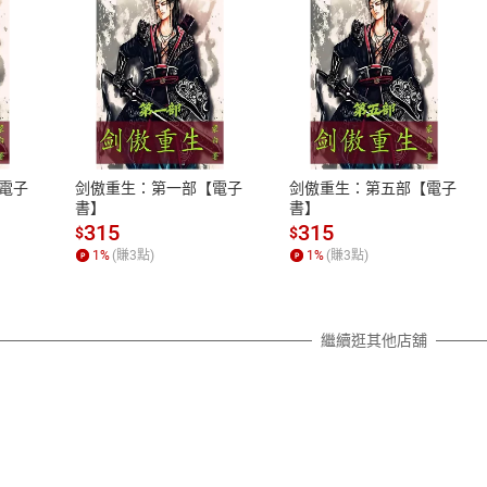
式
退換貨規範
、LINE PAY、AFTEE
本店是否提供消費者保護法七日猶
之權利，遽消費者保護法及通訊交
電子
剑傲重生：第一部【電子
剑傲重生：第五部【電子
除權合理例外情事適用準則，依商
書】
書】
質各有不同規定。詳細退換貨說明
315
315
$
$
照各商品說明。
1
%
(賺
3
點)
1
%
(賺
3
點)
詳細說明
繼續逛其他店舖