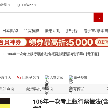
物教學
下載APP
日本購物
品牌旗艦
優惠活動
排行榜
電子書/紙本
106年一次考上銀行票據法(含概要)[銀行招考](千華)【電子書】
速度
1 天
回應率
57%
人氣店家
電子發票
資訊頁面
配送與付款頁面
所有商品
106年一次考上銀行票據法(含