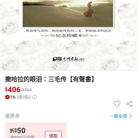
日本購物
電子/紙本書
HOT
撒哈拉的眼泪：三毛传【有聲書】
406
$
$
564
1%
(賺4點)
優惠券
一鍵全領
50
$
折
領取
滿555元可用