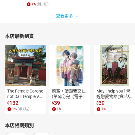
1
%
(賺
3
點)
查看更多
本店最新到貨
The Female Corone
前輩，請跟我交往
May I help you? 漸
r of Dali Temple Vo
(第6話)完【電子
近戀愛物語(第5話)
l.6【有聲書】
書】
【電子書】
132
39
39
$
$
$
1
%
(賺
1
點)
1
%
1
%
本店相關類別