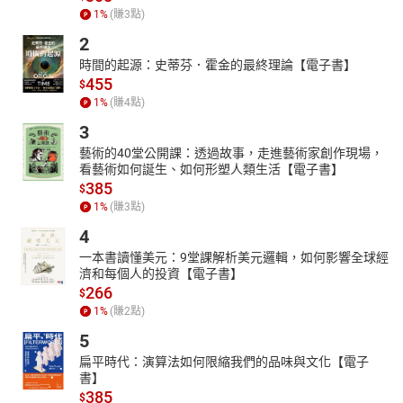
1
%
(賺
3
點)
2
時間的起源：史蒂芬．霍金的最終理論【電子書】
455
$
1
%
(賺
4
點)
3
藝術的40堂公開課：透過故事，走進藝術家創作現場，
看藝術如何誕生、如何形塑人類生活【電子書】
385
$
1
%
(賺
3
點)
4
一本書讀懂美元：9堂課解析美元邏輯，如何影響全球經
濟和每個人的投資【電子書】
266
$
1
%
(賺
2
點)
5
扁平時代：演算法如何限縮我們的品味與文化【電子
書】
385
$