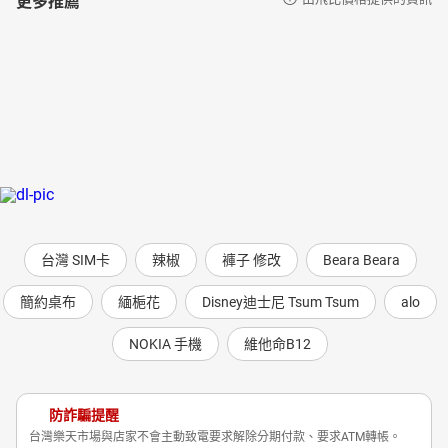
台灣 SIM卡
辣椒
褲子 修改
Beara Beara
簡約桌布
緬梔花
Disney迪士尼 Tsum Tsum
alo
NOKIA 手機
維他命B12
防詐騙提醒
台灣樂天市場與店家不會主動致電要求解除分期付款、要求ATM轉帳。