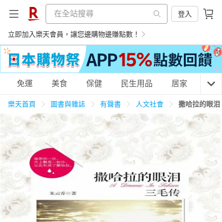
登入
立即加入樂天會員，讓您邊購物邊賺點數！
購物網分類
免運
美食
保健
民生用品
居家
3C
樂天首頁
圖書與雜誌
有聲書
人文社會
撒哈拉的眼泪
天天免運
美食蛋糕
養生保健
民生用品
居家生活
3C家電
運動休閒
親子玩具
女裝
男裝
化妝保養
情趣用品