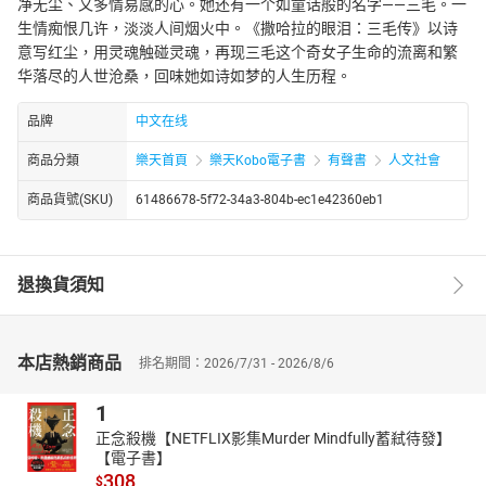
净无尘、又多情易感的心。她还有一个如童话般的名字——三毛。一
生情痴恨几许，淡淡人间烟火中。《撒哈拉的眼泪：三毛传》以诗
意写红尘，用灵魂触碰灵魂，再现三毛这个奇女子生命的流离和繁
华落尽的人世沧桑，回味她如诗如梦的人生历程。
品牌
中文在线
商品分類
樂天首頁
樂天Kobo電子書
有聲書
人文社會
商品貨號(SKU)
61486678-5f72-34a3-804b-ec1e42360eb1
退換貨須知
本店熱銷商品
排名期間：2026/7/31 - 2026/8/6
1
正念殺機【NETFLIX影集Murder Mindfully蓄弒待發】
【電子書】
308
$