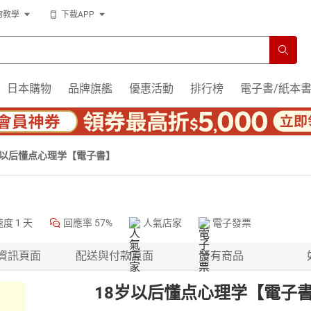
物教學
下載APP
日本購物
品牌旗艦
優惠活動
排行榜
電子書/紙本
岁以后懂点心理学【電子書】
速度
1 天
回應率
57%
人氣店家
電子發票
資訊頁面
配送與付款頁面
所有商品
18岁以后懂点心理学【電子