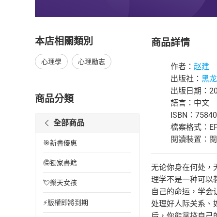
本店相關類別
商品詳情
心理學
心理勵志
作者：
赵建
出版社：
黑龙
出版日期：201
商品分類
語言：中文
ISBN：75840
全部商品
檔案格式：EP
閱讀裝置：閱讀器
🎯新書優惠
🉐獨家書籍
无论你身在何处，
理学不是一种可以
💘樂天女孩
自己的命运，学会
⚡版權即將到期
处理好人际关系、
后，你能掌控自己