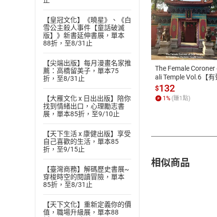
止
【皇冠文化】《曉星》、《白
付款方
雪公主殺人事件【童話破滅
版】》新書延伸書展，單本
88折，至8/31止
ATM轉帳、信用卡
【尖端出版】每月漫畫名家推
The Female Coroner 
薦：高橋留美子，單本75
ali Temple Vol.6【
折，至8/31止
書】
132
$
【大雁文化 x 日出出版】陪你
1
%
(賺
1
點)
找到情緒出口，心理勵志書
展，單本85折，至9/10止
【天下生活 x 康健出版】享受
自己喜歡的生活，單本85
折，至9/15止
相似商品
【臺灣商務】解碼歷史書展~
穿梭時空的閱讀冒險，單本
85折，至8/31止
【天下文化】重新定義你的價
值，職場升級展，單本88