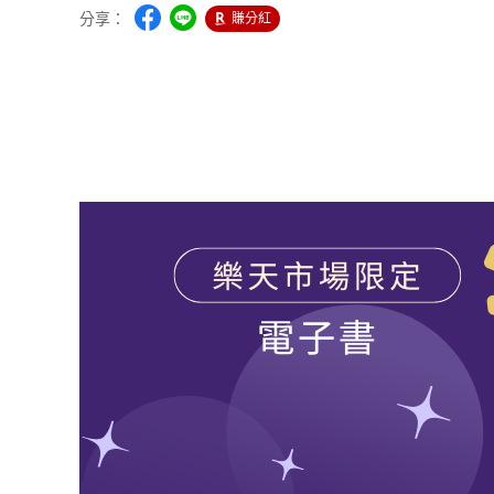
分享：
賺分紅