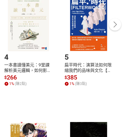
付款
方式
完成
訂單
中點選「瀏覽訂單明細」
>
「申請取消訂單
/
退
Payment
Complete
/退貨。
登入帳號，下載書籍後看書
4
5
6
一本書讀懂美元：9堂課
扁平時代：演算法如何限
本物
解析美元邏輯，如何影響
縮我們的品味與文化【電
說，
全球經濟和每個人的投資
子書】
來】
266
385
28
$
$
$
【電子書】
1
%
(賺
2
點)
1
%
(賺
3
點)
1
%