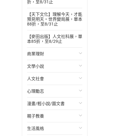
折，至8/31止
【天下文化】理解今天，才能
預見明天。世界變局展，單本
88折，至8/31止
【麥田出版】人文社科展，單
本85折，至8/29止
商業理財
文學小說
投資理財
人文社會
經濟/趨勢
歐美文學
心理勵志
財務/金融
日本文學
國際關係
漫畫/輕小說/圖文書
管理/領導
韓國文學
政治
心靈成長/情緒
親子教養
職場工作術
華文文學
社會科學
人際關係
輕小說
生活風格
成功法
經典文學
台灣/中國歷史
兩性關係
奇幻/科幻
教育現場