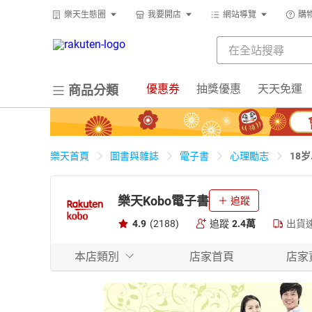
樂天生態圈
我要開店
網站導覽
購
優惠券
抽獎優惠
天天免運
商品分類
18
樂天首頁
圖書與雜誌
電子書
心理勵志
樂天Kobo電子書
追蹤
4.9
(2188)
追蹤
2.4萬
出貨
本店類別
店家首頁
店家