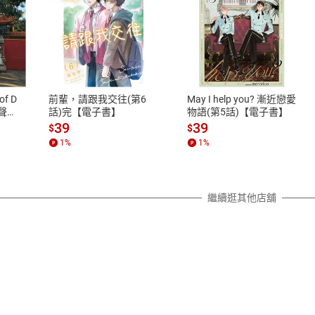
式
退換貨規範
、LINE PAY、AFTEE
本店是否提供消費者保護法七日猶
之權利，遽消費者保護法及通訊交
of D
前輩，請跟我交往(第6
May I help you? 漸近戀愛
除權合理例外情事適用準則，依商
有聲
話)完【電子書】
物語(第5話)【電子書】
質各有不同規定。詳細退換貨說明
39
39
$
$
照各商品說明。
1
%
1
%
詳細說明
繼續逛其他店舖