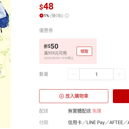
48
$
1%
(賺0點)
優惠券
50
$
折
領取
滿555元可用
2026/08/09 15:59
截止
數量
放入購物車
配送
無實體配送
免運
付款
信用卡／LINE Pay／AFTEE／