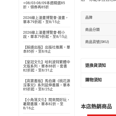
⭐08/03-08/09本週精選85
折，領券再85折
品牌
2026線上漫畫博覽會-漫畫，
單本79折起，至8/15止
商品分類
2026線上漫畫博覽會-輕小
說，單本79折起，至8/15止
商品貨號(SKU)
【臉譜出版】出版社推薦，單
本85折，至8/8止
【皇冠文化】哈利波特繁體中
退換貨須知
文版系列，單本88折，套書
82折起，至8/31止
購物須知
【高寶書版】馬伯庸《桃花源
退換貨規定：
沒事兒》系列延伸書展，單本
(
一
)
依
消費
85折起，至8/25止
內容或一經提
【小角落文化】閱來閱好玩，
購書須知
定。
暑期書展，單本82折，至
本店熱銷商品
(
二
)
消費者
8/16止
且已下載
/
存