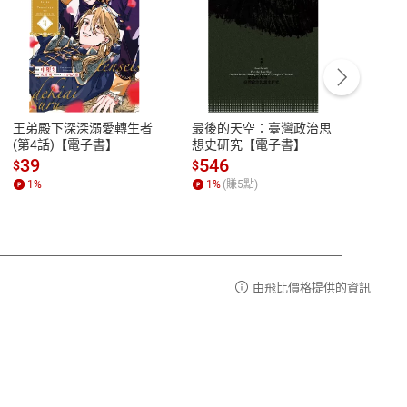
客服資訊
豫期
服務時間：週一到週五 10:00-12:00、
易解
13:00-17:00 (國定假日及例假日休息)
王弟殿下深深溺愛轉生者
最後的天空：臺灣政治思
鬼島
品性
客服電話：0080-1857077
(第4話)【電子書】
想史研究【電子書】
小事
請參
客服信箱：
聯絡店家
39
546
33
$
$
$
1
%
1
%
(賺
5
點)
1
%
由飛比價格提供的資訊