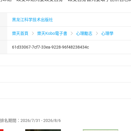
黑龙江科学技术出版社
樂天首頁
樂天Kobo電子書
心理勵志
心理學
61d33067-7cf7-33ea-9228-96f48238434c
者保護法
第
19
條第
1
項後段
暨
通訊交易解除權合理例外情事適用
供即為完成之線上服務，經消費者事先同意始提供。」 之商品
排名期間：2026/7/31 - 2026/8/6
訂購本店鋪之商品即代表知悉本店鋪所銷售之商品為電子書，屬
取電子書，不得請求退貨退款。