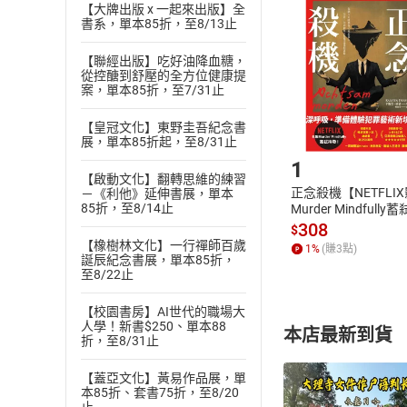
挑選
商
【大牌出版 x 一起來出版】全
退貨方式：您
書系，單本85折，至8/13止
Choose
貨」，本店鋪
【聯經出版】吃好油降血糖，
請注意，樂天
從控醣到舒壓的全方位健康提
購書後，
案，單本85折，至7/31止
【皇冠文化】東野圭吾紀念書
Step1
展，單本85折起，至8/31止
1
【啟動文化】翻轉思維的練習
正念殺機【NETFLI
－《利他》延伸書展，單本
85折，至8/14止
Murder Mindfully
發】【電子書】
308
$
【橡樹林文化】一行禪師百歲
1
%
(賺
3
點)
誕辰紀念書展，單本85折，
至8/22止
【校園書房】AI世代的職場大
人學！新書$250、單本88
本店最新到貨
折，至8/31止
【蓋亞文化】黃易作品展，單
本85折、套書75折，至8/20