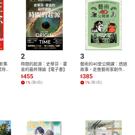
品
放入
購物車
登入
帳號
欲取消訂單或辦理退貨時，請登入樂天市場，並於「我的訂單」
Shopping cart
Login
將依您的申請進行審核，待審核通過後將為您辦理退款事宜。
市場須以整筆訂單為單位進行取消/退貨，恕無法以單支商品取消
如何開始使用？
.選擇閱讀載具
Step2.
2
3
X影集
時間的起源：史蒂芬．霍
藝術的40堂公開課：透過
蓄弒待
金的最終理論【電子書】
故事，走進藝術家創作現
場，看藝術如何誕生、如
455
385
$
$
何形塑人類生活【電子
1
%
(賺
4
點)
1
%
(賺
3
點)
書】