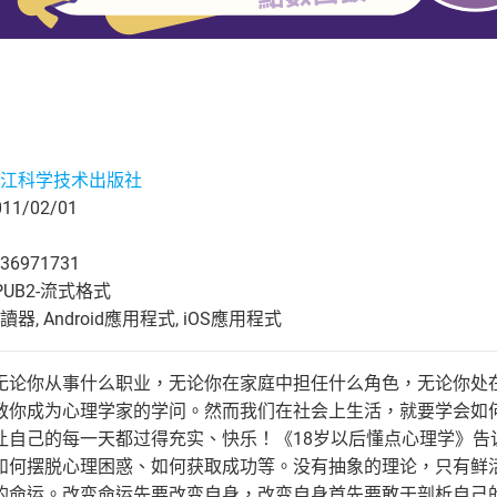
江科学技术出版社
1/02/01
36971731
UB2-流式格式
, Android應用程式, iOS應用程式
无论你从事什么职业，无论你在家庭中担任什么角色，无论你处
教你成为心理学家的学问。然而我们在社会上生活，就要学会如
让自己的每一天都过得充实、快乐！《18岁以后懂点心理学》告
如何摆脱心理困惑、如何获取成功等。没有抽象的理论，只有鲜活
的命运。改变命运先要改变自身，改变自身首先要敢于剖析自己