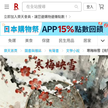
登入
立即加入樂天會員，讓您邊購物邊賺點數！
購物網分類
免運
美食
保健
民生用品
居家
3C
樂天首頁
圖書與雜誌
有聲書
文學小說
寒梅映雪【有
天天免運
美食蛋糕
養生保健
民生用品
居家生活
3C家電
運動休閒
親子玩具
女裝
男裝
化妝保養
情趣用品