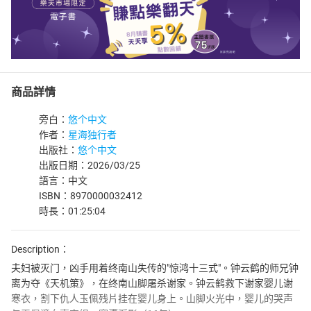
商品詳情
旁白：
悠个中文
作者：
星海独行者
出版社：
悠个中文
出版日期：2026/03/25
語言：中文
ISBN：8970000032412
時長：01:25:04
Description：
夫妇被灭门，凶手用着终南山失传的"惊鸿十三式"。钟云鹤的师兄钟
离为夺《天机策》，在终南山脚屠杀谢家。钟云鹤救下谢家婴儿谢
寒衣，割下仇人玉佩残片挂在婴儿身上。山脚火光中，婴儿的哭声