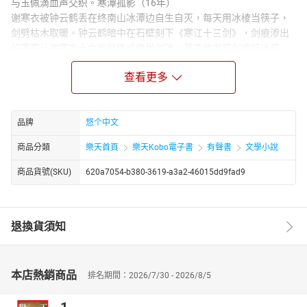
与玉佩滴血声交织。寒潭孤影（16年）
谢寒衣被钟云鹤丢在终南山冰潭边自生自灭，每天用冰棱当筷子，
剑劈枯木取暖。钟云鹤暗中在石壁刻下《寒江十三剑》，剑痕渗出
的寒霜让谢寒衣十六岁就练成绝世剑法。某夜他发现剑痕结冰现
象，突然悟出"以寒克刚"的至理。
查看更多
Narrator Biography：
悠个中文，文字功底扎实醇厚，行文严谨克制，叙事脉络清晰，结
构章法有度，兼具文学性与可读性。其语言凝练精准，质朴中见风
品牌
悠个中文
骨，平实中藏张力，不事浮夸雕琢，却能于细微处勾勒人物心境，
于平淡间铺陈时代肌理，展现出极强的文字把控能力与叙事功底。
商品分類
樂天首頁
樂天Kobo電子書
有聲書
文學小說
无论是场景描摹、细节刻画，还是情感铺陈、思想表达，均层次分
商品貨號(SKU)
620a7054-b380-3619-a3a2-46015dd9fad9
明、意蕴深远，兼具画面感与感染力，使读者极易沉浸于文本所构
建的叙事世界之中。
退換貨須知
本店熱銷商品
排名期間：2026/7/30 - 2026/8/5