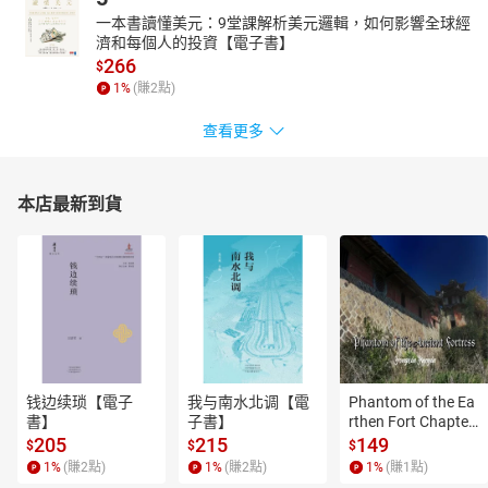
一本書讀懂美元：9堂課解析美元邏輯，如何影響全球經
濟和每個人的投資【電子書】
266
$
1
%
(賺
2
點)
查看更多
本店最新到貨
钱边续琐【電子
我与南水北调【電
Phantom of the Ea
書】
子書】
rthen Fort Chapter
 4【有聲書】
205
215
149
$
$
$
1
%
(賺
2
點)
1
%
(賺
2
點)
1
%
(賺
1
點)