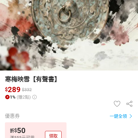
日本購物
電子/紙本書
HOT
寒梅映雪【有聲書】
289
$
$
332
1%
(賺2點)
優惠券
一鍵全領
50
$
折
領取
滿555元可用