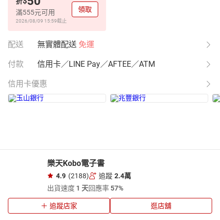
50
$
折
領取
滿555元可用
2026/08/09 15:59
截止
配送
無實體配送
免運
付款
信用卡／LINE Pay／AFTEE／ATM
信用卡優惠
樂天Kobo電子書
4.9
(2188)
追蹤
2.4萬
出貨速度
1 天
回應率
57%
追蹤店家
逛店舖