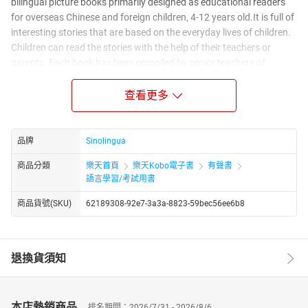
bilingual picture books primarily designed as educational readers
for overseas Chinese and foreign children, 4-12 years old.It is full of
interesting stories that are based on the everyday lives of children.
Children can read the stories with the help of their teachers or
parents. Each book has been compiled by senior teachers of
Chinese in the UK and consists of one or two interesting topics or
popular sentence structures. These topics or sentence structures
查看更多
recur throughout the book to help children recognize the characters
and practice their oral skills.
品牌
Sinolingua
商品分類
樂天首頁
樂天Kobo電子書
有聲書
語言學習/考試用書
商品貨號(SKU)
62189308-92e7-3a3a-8823-59bec56ee6b8
退換貨須知
本店熱銷商品
排名期間：2026/7/31 - 2026/8/6