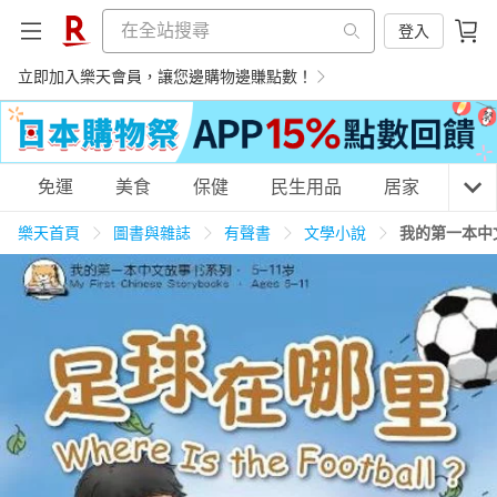
登入
立即加入樂天會員，讓您邊購物邊賺點數！
購物網分類
免運
美食
保健
民生用品
居家
3C
樂天首頁
圖書與雜誌
有聲書
文學小說
我的第一本中
天天免運
美食蛋糕
養生保健
民生用品
居家生活
3C家電
運動休閒
親子玩具
女裝
男裝
化妝保養
情趣用品