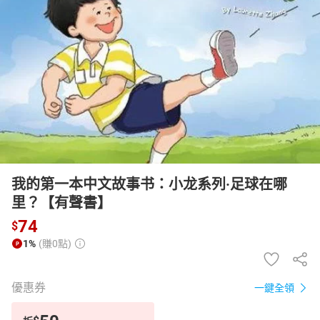
日本購物
電子/紙本書
HOT
我的第一本中文故事书：小龙系列·足球在哪
里？【有聲書】
74
$
1%
(賺0點)
優惠券
一鍵全領