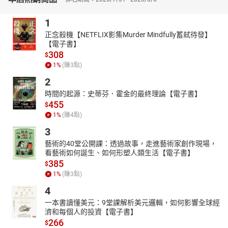
1
正念殺機【NETFLIX影集Murder Mindfully蓄弒待發】
【電子書】
308
$
1
%
(賺
3
點)
2
時間的起源：史蒂芬．霍金的最終理論【電子書】
455
$
1
%
(賺
4
點)
3
藝術的40堂公開課：透過故事，走進藝術家創作現場，
看藝術如何誕生、如何形塑人類生活【電子書】
385
$
1
%
(賺
3
點)
4
一本書讀懂美元：9堂課解析美元邏輯，如何影響全球經
濟和每個人的投資【電子書】
266
$