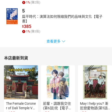
1
%
(賺
2
點)
5
扁平時代：演算法如何限縮我們的品味與文化【電子
書】
385
$
1
%
(賺
3
點)
查看更多
本店最新到貨
The Female Corone
前輩，請跟我交往
May I help you? 漸
r of Dali Temple Vo
(第6話)完【電子
近戀愛物語(第5話)