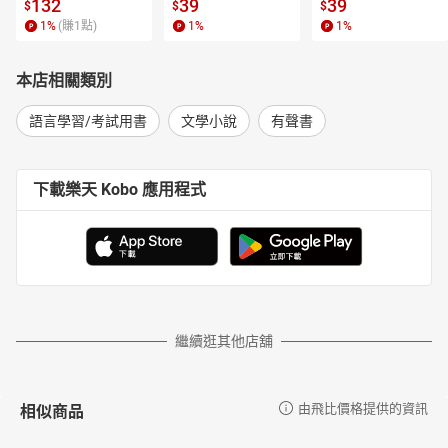
l.6【有聲書】
書】
【電子書】
132
39
39
$
$
$
1
%
(賺
1
點)
1
%
1
%
本店相關類別
語言學習/考試用書
文學小說
有聲書
下載樂天 Kobo 應用程式
繼續逛其他店舖
相似商品
由飛比價格提供的資訊