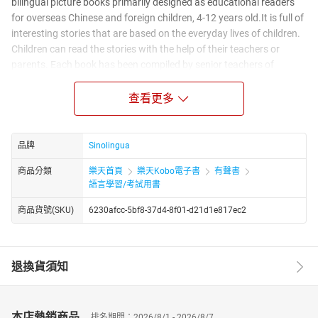
bilingual picture books primarily designed as educational readers
for overseas Chinese and foreign children, 4-12 years old.It is full of
interesting stories that are based on the everyday lives of children.
Children can read the stories with the help of their teachers or
parents. Each book has been compiled by senior teachers of
Chinese in the UK and consists of one or two interesting topics or
popular sentence structures. These topics or sentence structures
查看更多
recur throughout the book to help children recognize the characters
and practice their oral skills.
品牌
Sinolingua
商品分類
樂天首頁
樂天Kobo電子書
有聲書
語言學習/考試用書
商品貨號(SKU)
6230afcc-5bf8-37d4-8f01-d21d1e817ec2
退換貨須知
本店熱銷商品
排名期間：2026/8/1 - 2026/8/7