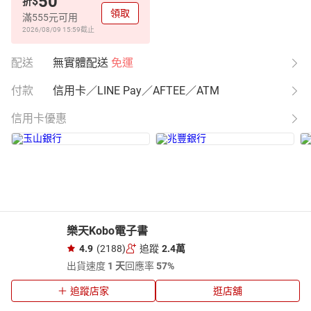
50
$
折
領取
滿555元可用
2026/08/09 15:59
截止
配送
無實體配送
免運
付款
信用卡／LINE Pay／AFTEE／ATM
信用卡優惠
樂天Kobo電子書
4.9
(2188)
追蹤
2.4萬
出貨速度
1 天
回應率
57%
追蹤店家
逛店舖