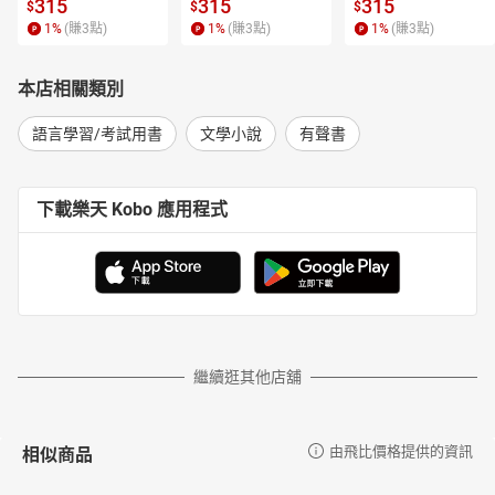
315
315
315
$
$
$
1
%
(賺
3
點)
1
%
(賺
3
點)
1
%
(賺
3
點)
本店相關類別
語言學習/考試用書
文學小說
有聲書
下載樂天 Kobo 應用程式
繼續逛其他店舖
相似商品
由飛比價格提供的資訊