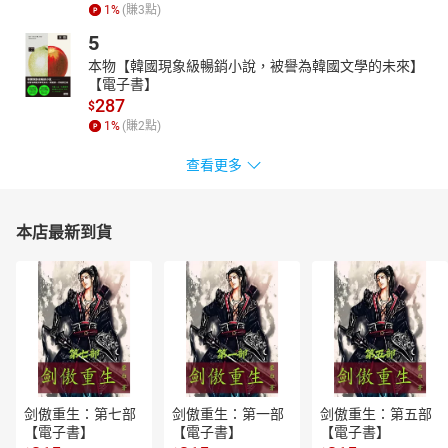
1
%
(賺
3
點)
5
本物【韓國現象級暢銷小說，被譽為韓國文學的未來】
【電子書】
287
$
1
%
(賺
2
點)
查看更多
本店最新到貨
剑傲重生：第七部
剑傲重生：第一部
剑傲重生：第五部
【電子書】
【電子書】
【電子書】