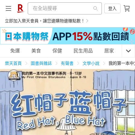
登入
立即加入樂天會員，讓您邊購物邊賺點數！
購物網分類
免運
美食
保健
民生用品
居家
3C
樂天首頁
圖書與雜誌
有聲書
文學小說
我的第一本中
天天免運
美食蛋糕
養生保健
民生用品
居家生活
3C家電
運動休閒
親子玩具
女裝
男裝
化妝保養
情趣用品