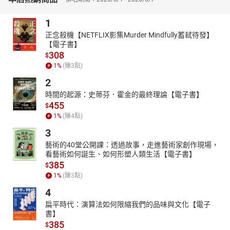
1
正念殺機【NETFLIX影集Murder Mindfully蓄弒待發】
【電子書】
308
$
1
%
(賺
3
點)
2
時間的起源：史蒂芬．霍金的最終理論【電子書】
455
$
1
%
(賺
4
點)
3
藝術的40堂公開課：透過故事，走進藝術家創作現場，
看藝術如何誕生、如何形塑人類生活【電子書】
385
$
1
%
(賺
3
點)
4
扁平時代：演算法如何限縮我們的品味與文化【電子
書】
385
$