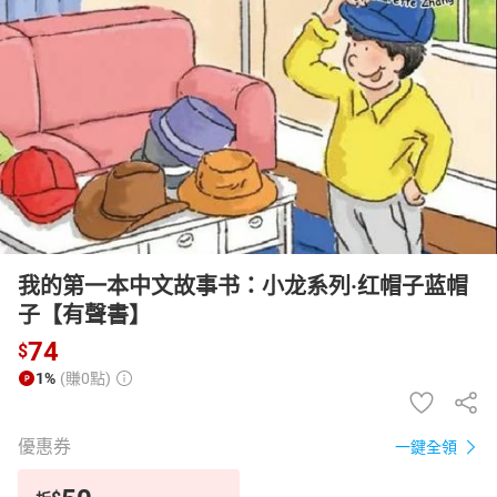
日本購物
電子/紙本書
HOT
我的第一本中文故事书：小龙系列·红帽子蓝帽
子【有聲書】
74
$
1%
(賺0點)
優惠券
一鍵全領