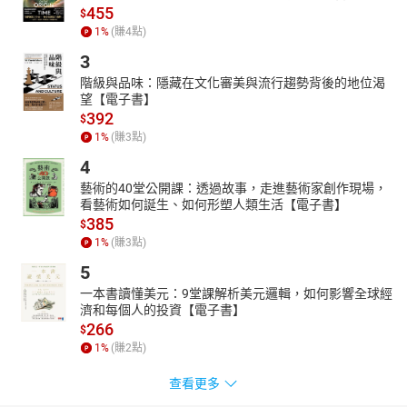
455
$
1
%
(賺
4
點)
3
階級與品味：隱藏在文化審美與流行趨勢背後的地位渴
望【電子書】
392
$
1
%
(賺
3
點)
4
藝術的40堂公開課：透過故事，走進藝術家創作現場，
看藝術如何誕生、如何形塑人類生活【電子書】
385
$
1
%
(賺
3
點)
5
一本書讀懂美元：9堂課解析美元邏輯，如何影響全球經
濟和每個人的投資【電子書】
266
$
1
%
(賺
2
點)
查看更多