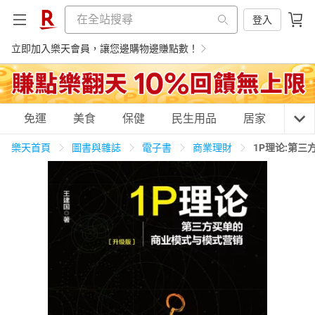
登入
立即加入樂天會員，讓您邊購物邊賺點數！
購物網分類
免運
美食
保健
民生用品
居家
3C
樂天首頁
圖書與雜誌
電子書
商業理財
1P理论:第
天天免運
美食蛋糕
養生保健
民生用品
居家生活
3C家電
運動休閒
親子玩具
女裝
男裝
化妝保養
情趣用品