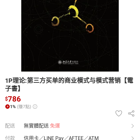
日本購物
電子/紙本書
HOT
1P理论:第三方买单的商业模式与模式营销【電
子書】
786
$
1%
(賺7點)
配送
無實體配送
免運
付款
信用卡／LINE Pay／AFTEE／ATM