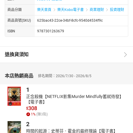
商品分類
樂天首頁
樂天Kobo電子書
商業理財
投資理財
商品貨號(SKU)
625bac43-22ce-34bf-8cfc-9540d4534f9c
ISBN
9787301263679
退換貨須知
本店熱銷商品
排名期間：2026/7/30 - 2026/8/5
1
正念殺機【NETFLIX影集Murder Mindfully蓄弒待發】
【電子書】
308
$
1
%
(賺
3
點)
2
時間的起源：史蒂芬．霍金的最終理論【電子書】