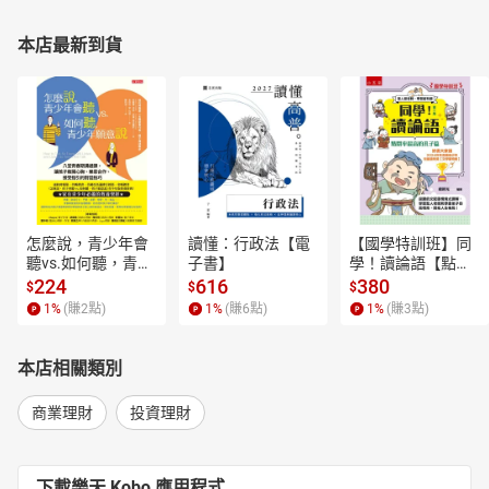
本店最新到貨
怎麼說，青少年會
讀懂：行政法【電
【國學特訓班】同
聽vs.如何聽，青少
子書】
學！讀論語【點閱
年願意說【電子
率最高的孔子篇】
224
616
380
$
$
$
書】
逗趣的文配圖情境
1
%
(賺
2
點)
1
%
(賺
6
點)
1
%
(賺
3
點)
式講解，學習聖人
老師和學霸弟子的
高情商，開拓人生
本店相關類別
格局！【電子書】
商業理財
投資理財
下載樂天 Kobo 應用程式