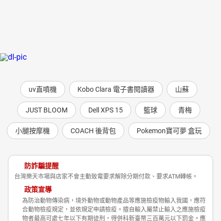
uv直噴機
Kobo Clara 電子書閱讀器
山蘇
JUST BLOOM
Dell XPS 15
籃球
青梅
小腿按摩機
COACH 後背包
Pokemon寶可夢 盒玩
防詐騙提醒
台灣樂天市場與店家不會主動致電要求解除分期付款、要求ATM轉帳。
政策宣導
為防治動物傳染病，境外動物或動物產品等應施檢疫物輸入我國，應符
合動物檢疫規定，並依規定申請檢疫。擅自輸入屬禁止輸入之應施檢疫
物者最高可處七年以下有期徒刑，得併科新臺幣三百萬元以下罰金。應