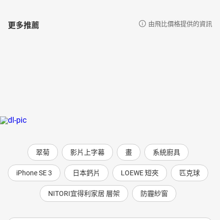
更多推薦
由飛比價格提供的資訊
翠菊
影片上字幕
畫
系統廚具
iPhone SE 3
日本鈣片
LOEWE 短夾
匹克球
NITORI宜得利家居 層架
防霾紗窗