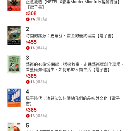
正念殺機【NETFLIX影集Murder Mindfully蓄弒待發】
【電子書】
308
$
1
%
(賺
3
點)
2
時間的起源：史蒂芬．霍金的最終理論【電子書】
455
$
1
%
(賺
4
點)
3
藝術的40堂公開課：透過故事，走進藝術家創作現場，
看藝術如何誕生、如何形塑人類生活【電子書】
385
$
1
%
(賺
3
點)
4
扁平時代：演算法如何限縮我們的品味與文化【電子
書】
385
$
1
%
(賺
3
點)
5