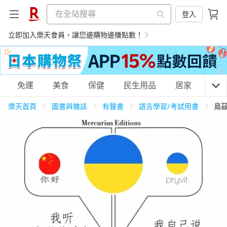
登入
立即加入樂天會員，讓您邊購物邊賺點數！
購物網分類
免運
美食
保健
民生用品
居家
3C
樂天首頁
圖書與雜誌
有聲書
語言學習/考試用書
烏茲
天天免運
美食蛋糕
養生保健
民生用品
居家生活
3C家電
運動休閒
親子玩具
女裝
男裝
化妝保養
情趣用品