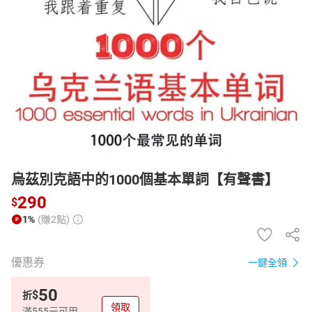
日本購物
電子/紙本書
HOT
烏茲別克語中的1000個基本單詞【有聲書】
290
$
1%
(賺2點)
優惠券
一鍵全領
50
$
折
領取
滿555元可用