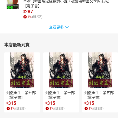
本物【韓國現象級暢銷小說，被譽為韓國文學的未來】
【電子書】
287
$
1
%
(賺
2
點)
查看更多
本店最新到貨
剑傲重生：第七部
剑傲重生：第一部
剑傲重生：第五部
【電子書】
【電子書】
【電子書】
315
315
315
$
$
$
1
%
(賺
3
點)
1
%
(賺
3
點)
1
%
(賺
3
點)