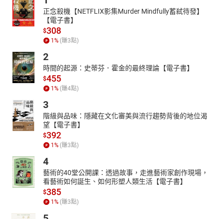
1
06白羊座-感情健康
正念殺機【NETFLIX影集Murder Mindfully蓄弒待發】
07金牛座-事業財富
【電子書】
08金牛座-感情健康
308
$
09雙子座-事業財富
1
%
(賺
3
點)
10雙子座-感情健康
2
11巨蟹座-事業財富
時間的起源：史蒂芬．霍金的最終理論【電子書】
12巨蟹座-感情健康
455
$
13獅子座-事業財富
1
%
(賺
4
點)
14獅子座-感情健康
3
15處女座-事業財富
16處女座-感情健康
階級與品味：隱藏在文化審美與流行趨勢背後的地位渴
17天秤座-事業財富
望【電子書】
392
18天秤座-感情健康
$
1
%
(賺
3
點)
19天蠍座-事業財富
20天蠍座-感情健康
4
21射手座-事業財富
藝術的40堂公開課：透過故事，走進藝術家創作現場，
22射手座-感情健康
看藝術如何誕生、如何形塑人類生活【電子書】
23摩羯座-事業財富
385
$
24摩羯座-感情健康
1
%
(賺
3
點)
5