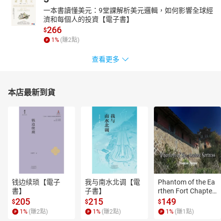
一本書讀懂美元：9堂課解析美元邏輯，如何影響全球經
濟和每個人的投資【電子書】
266
$
1
%
(賺
2
點)
查看更多
本店最新到貨
钱边续琐【電子
我与南水北调【電
Phantom of the Ea
書】
子書】
rthen Fort Chapter
 4【有聲書】
205
215
149
$
$
$
1
%
(賺
2
點)
1
%
(賺
2
點)
1
%
(賺
1
點)