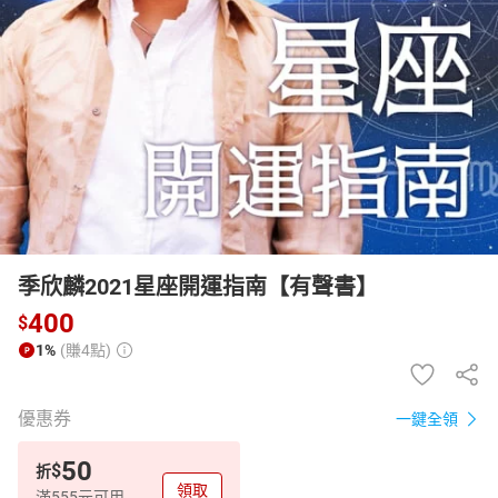
日本購物
電子/紙本書
HOT
季欣麟2021星座開運指南【有聲書】
400
$
1%
(賺4點)
優惠券
一鍵全領
50
$
折
領取
滿555元可用