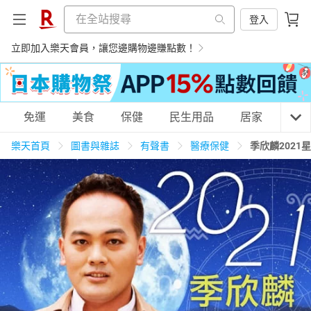
登入
立即加入樂天會員，讓您邊購物邊賺點數！
購物網分類
免運
美食
保健
民生用品
居家
3C
樂天首頁
圖書與雜誌
有聲書
醫療保健
季欣麟202
天天免運
美食蛋糕
養生保健
民生用品
居家生活
3C家電
運動休閒
親子玩具
女裝
男裝
化妝保養
情趣用品