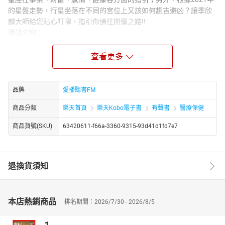
的星盤走勢，行星坐落在不同的宮位上又該如何趨吉避凶？讓季欣
麟大師給您貼心叮嚀，指引你通往開運之路!!
播講介紹：
季欣麟
台灣知名星座大師，曾長期為《時尚先生》、《職場》、《心理月
查看更多
刊》、《投資與合作》、《東方早報》等媒體撰寫星象專欄；甘肅
衛視節目《財智星》、內蒙古衛視《理財非常道》、愛奇藝《親愛
的我願意》、鳳凰網《星視野》、騰訊《達人脫口秀》特約星座導
品牌
愛播聽書FM
師、視訊中國《心靈開運貼》及考拉電台《季欣麟星語》節目主
商品分類
樂天首頁
樂天Kobo電子書
有聲書
醫療保健
持。 做為亞洲頂級星象師，新浪網星座博客點擊率超過500萬，微
博粉絲23萬；從事星盤研究及測算20多年來，為國內外眾多企業
商品貨號(SKU)
63420611-f66a-3360-9315-93d41d1fd7e7
家、知名作家、演藝界明星、知名媒體人，進行星象與投資諮詢，
幫助許多人找到事業、生涯、投資、愛情成功的方程式。
章節名稱：
退換貨須知
2021年整體運勢
01水瓶座-事業財富
02水瓶座-感情健康
03雙魚座-事業財富
本店熱銷商品
排名期間：2026/7/30 - 2026/8/5
04雙魚座-感情健康
05白羊座-事業財富