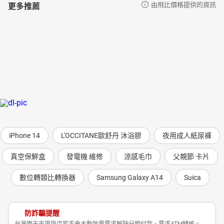
更多推薦
由飛比價格提供的資訊
iPhone 14
L'OCCITANE歐舒丹 沐浴膠
夜用成人紙尿褲
真空保鮮盒
發電機 維修
涼感毛巾
父親節 卡片
數位轉類比轉換器
Samsung Galaxy A14
Suica
防詐騙提醒