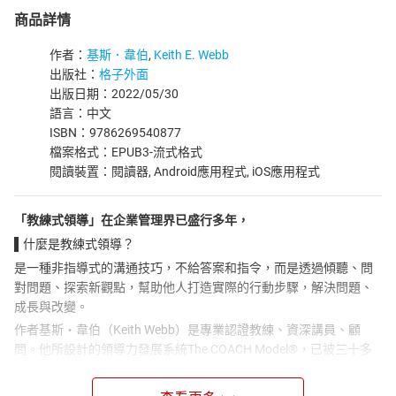
商品詳情
作者：
基斯．韋伯
,
Keith E. Webb
出版社：
格子外面
出版日期：2022/05/30
語言：中文
ISBN：9786269540877
檔案格式：EPUB3-流式格式
閱讀裝置：閱讀器, Android應用程式, iOS應用程式
「教練式領導」在企業管理界已盛行多年，
▌
什麼是教練式領導？
是一種非指導式的溝通技巧，不給答案和指令，而是透過傾聽、問
對問題、探索新觀點，幫助他人打造實際的行動步驟，解決問題、
成長與改變。
作者基斯・韋伯（Keith Webb）是專業認證教練、資深講員、顧
問。他所設計的領導力發展系統The COACH Model®，已被三十多
個國家的基督徒領袖採用。
將專業教練技巧奠基於基督信仰之上，這是本書與坊間其他教練書