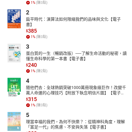
作者簡介
1
%
(賺
3
點)
基斯．韋伯（Keith E. Webb）
2
ICF專業認證教練，也是專精領導力發展的作家、講員和顧問。他創
扁平時代：演算法如何限縮我們的品味與文化【電子
設了全球性的訓練機構Creative Results Management，專門裝備基
書】
督教事工領袖。
385
$
1
%
(賺
3
點)
曾有二十年的時間旅居日本、印尼和新加坡，所設計和教導的領導
力發展課程，已被三十多個國家的基督徒領袖採用。
3
著作有《教練領導力》、《旭日再現：讓基督榮光照亮日本》，合
蛋白質的一生（暢銷改版）──了解生命活動的秘密，讀
著有《Coaching in Asia: The First Decade》。
懂生命科學的第一本書【電子書】
240
$
現與妻子和兩個孩子定居於西雅圖附近。
1
%
(賺
2
點)
更多他的領導力文章：keithwebb.com
4
隨他們去：全球熱銷突破1000萬冊現象級巨作！改變千
萬人命運的心理技巧【附放下執念明信片圖】【電子
書】
315
$
1
%
(賺
3
點)
5
理當幸福的我們，為何不快樂？：從精神科角度，理解
「富足一代」的焦慮、不安與失落【電子書】