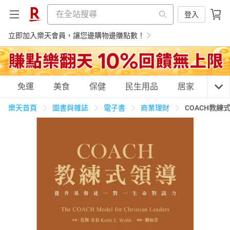
登入
立即加入樂天會員，讓您邊購物邊賺點數！
購物網分類
免運
美食
保健
民生用品
居家
3C
樂天首頁
圖書與雜誌
電子書
商業理財
COACH教
天天免運
美食蛋糕
養生保健
民生用品
居家生活
3C家電
運動休閒
親子玩具
女裝
男裝
化妝保養
情趣用品