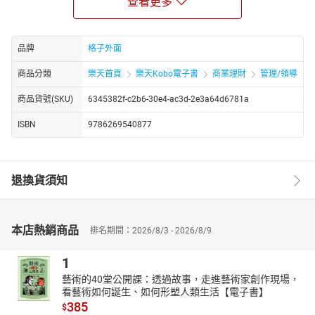
查看更多
籍不同之處。
The COACH Model®主張：
品牌
格子外面
身為領袖，你不必凡事都有答案、一直給建言或指令，才是負責任
的表現。
商品分類
樂天首頁
樂天Kobo電子書
商業理財
管理/領導
事實上，上帝已經在被帶領的那人生命中動工，
商品貨號(SKU)
6345382f-c2b6-30e4-ac3d-2e3a64d6781a
你只需要將聖靈放在他心中的一切「汲取」出來，
幫助人成為上帝要他們成為的人，完成上帝要他們去做的事。
ISBN
9786269540877
透過教練式領導技巧，你能在達到事工目標的同時建造他人，倍增
影響力卻不用背負加倍的壓力。
▌
這本書適合什麼人？
退換貨須知
無論是職場的管理階層，或者教會的牧師、事工帶領者、牧養同
工，都能將教練技巧融入你的領導風格，提升帶人的果效。
即使沒有正式的領導者頭銜，仍可以把教練式的互動風格融入不同
本店熱銷商品
排名期間：2026/8/3 - 2026/8/9
的角色裡，成為他人的屬靈夥伴、良師益友。
1
▌
誠摯推薦
藝術的40堂公開課：透過故事，走進藝術家創作現場，
馮珮｜高雄福氣教會牧師
看藝術如何誕生、如何形塑人類生活【電子書】
黃志靖｜東湖禮拜堂長老／創略廣告總經理
385
$