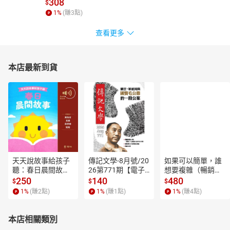
308
$
1
%
(賺
3
點)
查看更多
本店最新到貨
天天說故事給孩子
傳記文學-8月號/20
如果可以簡單，誰
聽：春日晨間故事
26第771期【電子
想要複雜（暢銷經
【有聲書】
書】
典新編版）【電子
250
140
480
$
$
$
書】
1
%
(賺
2
點)
1
%
(賺
1
點)
1
%
(賺
4
點)
本店相關類別