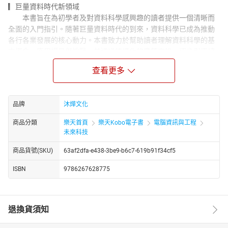
▎巨量資料時代新領域
本書旨在為初學者及對資料科學感興趣的讀者提供一個清晰而
全面的入門指引。隨著巨量資料時代的到來，資料科學已成為推動
各行各業發展的核心動力。本書致力於幫助讀者理解資料科學的基
本概念、應用場景與挑戰，並透過結構化的章節安排，逐步引導讀
者從入門到應用的學習過程。本書的語言清晰易懂，內容科學嚴
查看更多
謹，適合作為大學生、職場新手以及對資料驅動技術感興趣人士的
自學參考書。
▎資料科學的應用與發展
品牌
沐燁文化
全書共分為六章，系統性地介紹了資料科學的概念、技術方
法、應用領域及其未來發展。第1章詳細說明了資料科學的定義、方
商品分類
樂天首頁
樂天Kobo電子書
電腦資訊與工程
法與工具，並分析了其對教育、醫療、交通等領域的深遠影響；第2
未來科技
章則聚焦於資料科學的技術基礎，包括資料採集、儲存與處理等關
商品貨號(SKU)
63af2dfa-e438-3be9-b6c7-619b91f34cf5
鍵技術；第3章深入探討資料分析技術方法，從分類、聚類到模型評
估，對相關技術進行系統梳理，並配以實際應用案例解讀；第4章則
ISBN
9786267628775
將理論與實踐結合，介紹資料科學在推薦系統、智慧醫療、電子商
務等領域的具體應用。整體架構由淺入深，理論與實踐並重，為讀
者提供了一個全方位的學習框架。
退換貨須知
▎資料驅動的創新與挑戰
本書不僅著眼於技術方法和應用案例，還特別探討了資料驅動