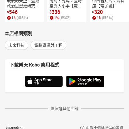
最後的天空：臺灣
鬼島．鬼導：臺灣
中西醫共治：青春
政治思想史研究
靈異大小事【電子
痘【電子書】
【電子書】
書】
546
336
320
$
$
$
1
%
(賺
5
點)
1
%
(賺
3
點)
1
%
(賺
3
點)
本店相關類別
未來科技
電腦資訊與工程
下載樂天 Kobo 應用程式
繼續逛其他店舖
相似商品
由飛比價格提供的資訊