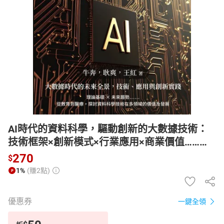
日本購物
電子/紙本書
HOT
AI時代的資料科學，驅動創新的大數據技術：
技術框架×創新模式×行業應用×商業價值……整
合基礎概念、技術實踐與倫理挑戰，構建資料
270
$
驅動的未來【電子書】
1%
(賺2點)
優惠券
一鍵全領