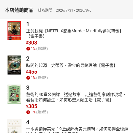
下的創新與創業機遇，第5章以多個實際案例展示資料如何成為企業
本店熱銷商品
排名期間：2026/7/31 - 2026/8/6
價值挖掘的基石。此外，書中分析了資料科學領域面臨的挑戰，如
資料共享問題與巨量資料的低效利用，並提供了針對這些問題的應
1
對建議。同時，本書強調資料安全與倫理的重要性，第6章透過真實
案例探討了隱私保護和資料倫理問題，並為管理者與從業者提供了
正念殺機【NETFLIX影集Murder Mindfully蓄弒待發】
【電子書】
具體策略建議，讓讀者了解到資料科學應用過程中必須遵守的責任
308
$
與規範。
1
%
(賺
3
點)
▎資料科學讀物的敲門之磚
2
本書由一支學科交叉創新團隊共同完成，得到了多方學術與技
術支持，展現了專業性與實用性的結合。書中既有理論概述，又有
時間的起源：史蒂芬．霍金的最終理論【電子書】
案例剖析，旨在為讀者搭建資料科學學習的基礎平臺，幫助他們掌
455
$
握相關技能，並啟發他們在實際工作與研究中的創新思維。對於希
1
%
(賺
4
點)
望理解資料科學核心價值與應用原則的讀者來說，本書無疑是一部
3
不可多得的參考書籍。
藝術的40堂公開課：透過故事，走進藝術家創作現場，
【本書特色】：
看藝術如何誕生、如何形塑人類生活【電子書】
本書以系統性與實用性為核心特色，從資料科學的概念入門到技術
385
$
應用，內容層次分明，由淺入深，適合初學者與相關領域從業者閱
1
%
(賺
3
點)
讀。全書涵蓋資料科學的基礎知識、關鍵技術、應用場景及創新挑
4
戰，並輔以真實案例分析，理論與實踐兼備。同時關注資料安全與
一本書讀懂美元：9堂課解析美元邏輯，如何影響全球經
倫理議題，強調資料應用中的責任與規範，為讀者提供全方位的學