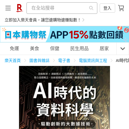
登入
立即加入樂天會員，讓您邊購物邊賺點數！
購物網分類
免運
美食
保健
民生用品
居家
3C
樂天首頁
圖書與雜誌
電子書
電腦資訊與工程
AI時
天天免運
美食蛋糕
養生保健
民生用品
居家生活
3C家電
運動休閒
親子玩具
女裝
男裝
化妝保養
情趣用品