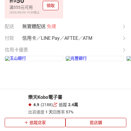
50
$
折
領取
滿555元可用
2026/08/09 15:59
截止
配送
無實體配送
免運
付款
信用卡／LINE Pay／AFTEE／ATM
信用卡優惠
樂天Kobo電子書
4.9
(2188)
追蹤
2.4萬
出貨速度
1 天
回應率
57%
追蹤店家
逛店舖