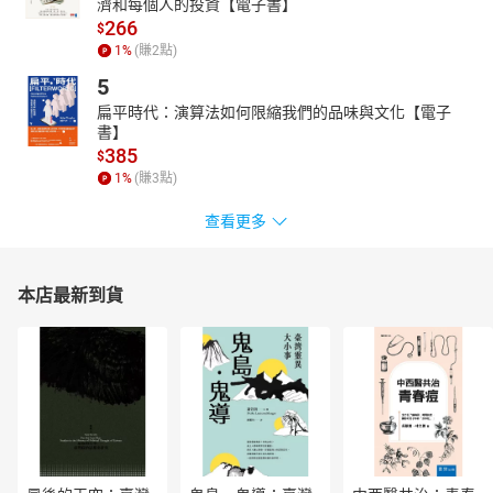
濟和每個人的投資【電子書】
習框架。
266
$
1
%
(賺
2
點)
5
扁平時代：演算法如何限縮我們的品味與文化【電子
書】
385
$
1
%
(賺
3
點)
查看更多
本店最新到貨