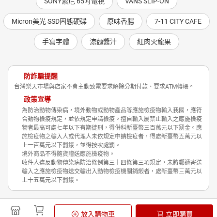
SONY索尼 65吋電視
VANS SLIP-ON
Micron美光 SSD固態硬碟
原味香腸
7-11 CITY CAFE
手寫字體
涼麵醬汁
紅肉火龍果
防詐騙提醒
台灣樂天市場與店家不會主動致電要求解除分期付款、要求ATM轉帳。
政策宣導
為防治動物傳染病，境外動物或動物產品等應施檢疫物輸入我國，應符
合動物檢疫規定，並依規定申請檢疫。擅自輸入屬禁止輸入之應施檢疫
物者最高可處七年以下有期徒刑，得併科新臺幣三百萬元以下罰金。應
施檢疫物之輸入人或代理人未依規定申請檢疫者，得處新臺幣五萬元以
上一百萬元以下罰鍰，並得按次處罰。
境外商品不得隨貨贈送應施檢疫物。
收件人違反動物傳染病防治條例第三十四條第三項規定，未將郵遞寄送
輸入之應施檢疫物送交輸出入動物檢疫機關銷燬者，處新臺幣三萬元以
上十五萬元以下罰鍰。
Shopping is Entertainment!
放入購物車
立即購買
非洲豬瘟政策宣導
隱私權政策