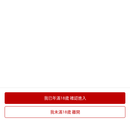
下載樂天 Kobo 應用程式
繼續逛其他店舖
相似商品
由飛比價格提供的資訊
我已年滿18歲 確認進入
更多推薦
由飛比價格提供的資訊
我未滿18歲 離開
放入購物車
立即購買
店鋪
購物車