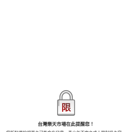
特別注意事項
您所點選的網頁內可能含有兒童、青少年不宜之成人限制級
內容，如您未滿18歲，請勿進入、購買！
作者：
朝峰テル
,
玉砂糖
,
ふじざらし
,
マッパニナッタ
,
fu-ta
,
あおやまきいろ。
,
東條土筆
,
伊月クロ
,
ちろたた
,
絢乃ばる
出版社：
悅文社
出版日期：2024/03/29
語言：中文
ISBN：6710000003517
檔案格式：EPUB3-固式格式
閱讀裝置：閱讀器, Android應用程式, iOS應用程式
讓被秋風吹彿冷靜下來的雙腿中間再度溫暖起來的COMIC巴別塔
104期發售！封面是巴別塔自豪的絕對搾精王者・朝峰テル所描繪，
可以偷看到乳頭的惡作劇JK♪跟這個愛捉弄人的辣妹連動漫畫《營造
回憶大作戰!!》就是要用淫蕩的計畫引誘最愛的老師!?然後在戶外教
台灣樂天市場在此提醒您！
學的時候跨越那一條界線!?禁斷的H情節絕對不能錯過♪