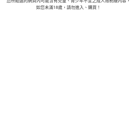
您所點選的網頁內可能含有兒童、青少年不宜之成人限制級內容，
品牌
悅文社
如您未滿18歲，請勿進入、購買！
商品分類
樂天首頁
樂天Kobo電子書
18+成人
漫畫/輕小說
商品貨號(SKU)
63de6df1-8d28-3a13-8921-6d68ac3ab039
退換貨須知
本店熱銷商品
排名期間：2026/7/30 - 2026/8/5
1
正念殺機【NETFLIX影集Murder Mindfully蓄弒待發】
【電子書】
308
$
1
%
(賺
3
點)
2
時間的起源：史蒂芬．霍金的最終理論【電子書】