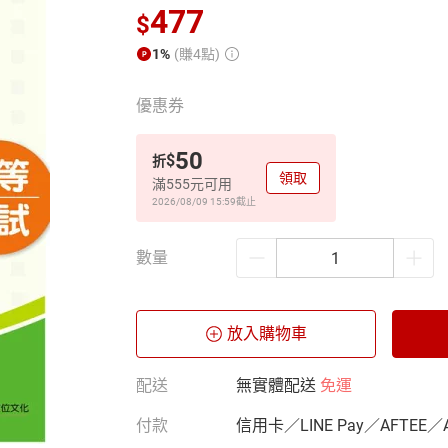
477
$
1%
(賺4點)
優惠券
50
$
折
領取
滿555元可用
2026/08/09 15:59
截止
數量
放入購物車
配送
無實體配送
免運
付款
信用卡／LINE Pay／AFTEE／