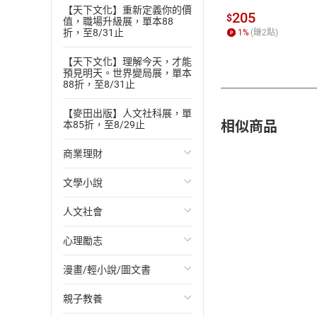
【天下文化】重新定義你的價
205
$
值，職場升級展，單本88
折，至8/31止
1
%
(賺
2
點)
【天下文化】理解今天，才能
預見明天。世界變局展，單本
88折，至8/31止
【麥田出版】人文社科展，單
相似商品
本85折，至8/29止
商業理財
文學小說
投資理財
人文社會
經濟/趨勢
歐美文學
心理勵志
財務/金融
日本文學
國際關係
漫畫/輕小說/圖文書
管理/領導
韓國文學
政治
心靈成長/情緒
親子教養
職場工作術
華文文學
社會科學
人際關係
輕小說