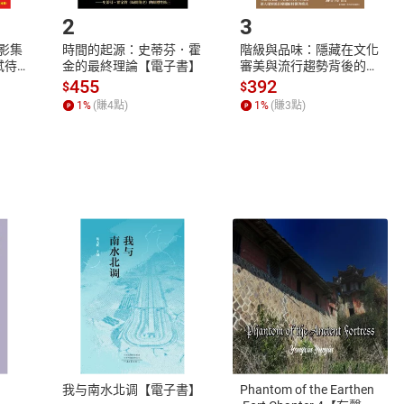
2
3
X影集
時間的起源：史蒂芬．霍
階級與品味：隱藏在文化
蓄弒待
金的最終理論【電子書】
審美與流行趨勢背後的地
位渴望【電子書】
455
392
$
$
1
%
(賺
4
點)
1
%
(賺
3
點)
式
退換貨規範
、LINE PAY、AFTEE
本店是否提供消費者保護法七日猶
之權利，遽消費者保護法及通訊交
我与南水北调【電子書】
Phantom of the Earthen
除權合理例外情事適用準則，依商