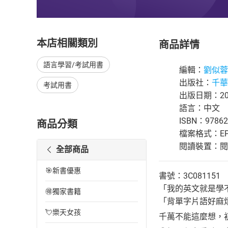
本店相關類別
商品詳情
語言學習/考試用書
編輯：
劉似蓉
出版社：
千華
考試用書
出版日期：202
語言：中文
ISBN：97862
商品分類
檔案格式：EP
閱讀裝置：閱讀器
全部商品
🎯新書優惠
書號：3C081151
「我的英文就是學
🉐獨家書籍
「背單字片語好麻
💘樂天女孩
千萬不能這麼想，