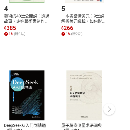
4
5
6
藝術的40堂公開課：透過
一本書讀懂美元：9堂課
本物
故事，走進藝術家創作現
解析美元邏輯，如何影響
說，
場，看藝術如何誕生、如
全球經濟和每個人的投資
來】
385
266
28
$
$
$
何形塑人類生活【電子
【電子書】
1
%
(賺
3
點)
1
%
(賺
2
點)
1
%
書】
客服資訊
豫期
服務時間：週一到週五 10:00-12:00、
易解
13:00-17:00 (國定假日及例假日休息)
DeepSeek从入门到精通
量子精密测量术语词典
新西
品性
客服電話：0080-1857077