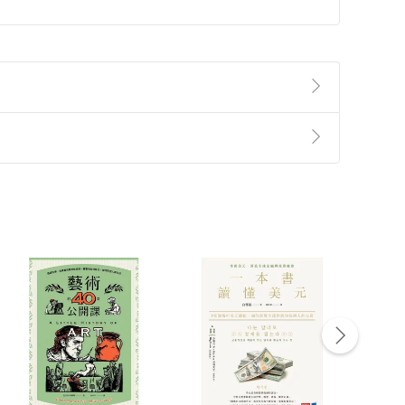
準則
第
2
條第
5
款之規定，「非以有形媒介提供之數位
，不適用消保法第
19
條第
1
項七日內無條件退貨之規
非以有形媒介提供之數位內容，消費者同意若訂購後
付款
方式
完成
訂單
中點選「瀏覽訂單明細」
>
「申請取消訂單
/
退
Payment
Complete
/退貨。
登入帳號，下載書籍後看書