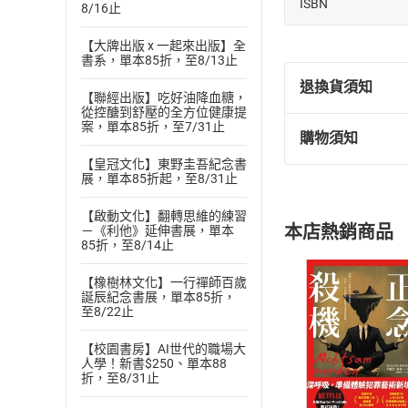
ISBN
8/16止
【大牌出版 x 一起來出版】全
書系，單本85折，至8/13止
退換貨須知
【聯經出版】吃好油降血糖，
從控醣到舒壓的全方位健康提
案，單本85折，至7/31止
購物須知
退換貨規定：
【皇冠文化】東野圭吾紀念書
(
一
)
依
消費
展，單本85折起，至8/31止
內容或一經提
購書須知
定。
【啟動文化】翻轉思維的練習
本店熱銷商品
－《利他》延伸書展，單本
(
二
)
消費者
85折，至8/14止
且已下載
/
存
挑選
商
【橡樹林文化】一行禪師百歲
退貨方式：您
Choose
誕辰紀念書展，單本85折，
貨」，本店鋪
至8/22止
請注意，樂天
購書後，
【校園書房】AI世代的職場大
人學！新書$250、單本88
折，至8/31止
Step1