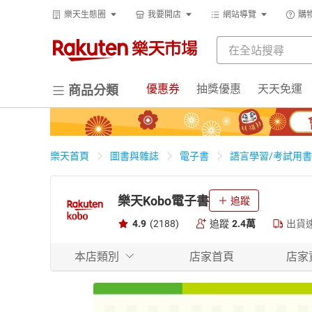
樂天生態圈
我要開店
網站導覽
購
優惠券
抽獎優惠
天天免運
商品分類
樂天首頁
圖書與雜誌
電子書
語言學習/考試用書
樂天Kobo電子書
追蹤
4.9
(2188)
追蹤
2.4萬
出貨
本店類別
店家首頁
店家