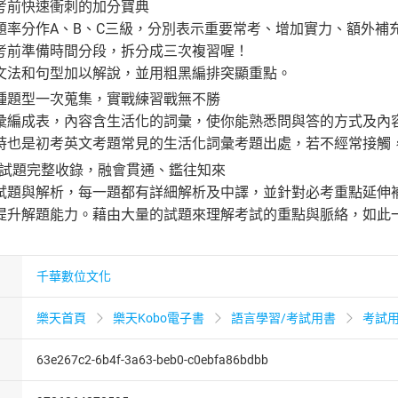
考前快速衝刺的加分寶典
題率分作A、B、C三級，分別表示重要常考、增加實力、額外補
考前準備時間分段，拆分成三次複習喔！
文法和句型加以解說，並用粗黑編排突顯重點。
種題型一次蒐集，實戰練習戰無不勝
彙編成表，內容含生活化的詞彙，使你能熟悉問與答的方式及內
時也是初考英文考題常見的生活化詞彙考題出處，若不經常接觸
歷屆試題完整收錄，融會貫通、鑑往知來
試題與解析，每一題都有詳細解析及中譯，並針對必考重點延伸
提升解題能力。藉由大量的試題來理解考試的重點與脈絡，如此
千華數位文化
樂天首頁
樂天Kobo電子書
語言學習/考試用書
考試
63e267c2-6b4f-3a63-beb0-c0ebfa86bdbb