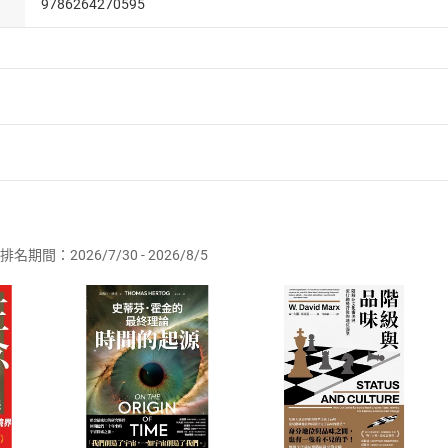
9786264270595
者保護法
第
19
條第
1
項後段
暨
通訊交易解除權合理例外情事適用
供即為完成之線上服務，經消費者事先同意始提供。」 之商品
排名期間：2026/7/30 - 2026/8/5
訂購本店鋪之商品即代表知悉本店鋪所銷售之商品為電子書，屬
取電子書，不得請求退貨退款。
品
放入
購物車
登入
帳號
欲取消訂單或辦理退貨時，請登入樂天市場，並於「我的訂單」
Shopping cart
Login
將依您的申請進行審核，待審核通過後將為您辦理退款事宜。
市場須以整筆訂單為單位進行取消/退貨，恕無法以單支商品取消
如何開始使用？
.選擇閱讀載具
Step2.