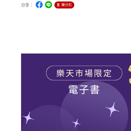
分享：
賺分紅