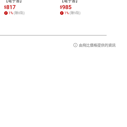
【電子書】
【電子書】
计研
請參
客服信箱：
聯絡店家
817
985
98
$
$
$
1
%
(賺
8
點)
1
%
(賺
9
點)
1
%
由飛比價格提供的資訊