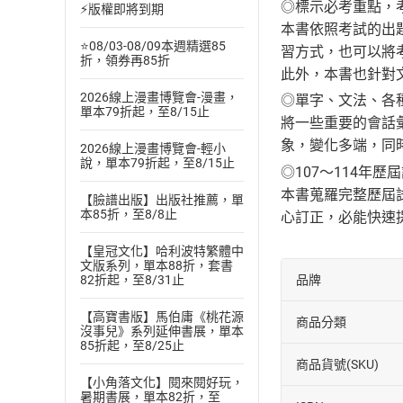
◎標示必考重點，
⚡版權即將到期
本書依照考試的出
⭐08/03-08/09本週精選85
習方式，也可以將
折，領券再85折
此外，本書也針對
2026線上漫畫博覽會-漫畫，
◎單字、文法、各
單本79折起，至8/15止
將一些重要的會話
象，變化多端，同
2026線上漫畫博覽會-輕小
說，單本79折起，至8/15止
◎107～114年
本書蒐羅完整歷屆
【臉譜出版】出版社推薦，單
本85折，至8/8止
心訂正，必能快速
【皇冠文化】哈利波特繁體中
文版系列，單本88折，套書
品牌
82折起，至8/31止
【高寶書版】馬伯庸《桃花源
商品分類
沒事兒》系列延伸書展，單本
85折起，至8/25止
商品貨號(SKU)
【小角落文化】閱來閱好玩，
暑期書展，單本82折，至