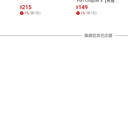
 Fort Chapter 4【有聲
書】
質各有不同規定。詳細退換貨說明
215
149
$
$
照各商品說明。
1
%
(賺
2
點)
1
%
(賺
1
點)
詳細說明
繼續逛其他店舖