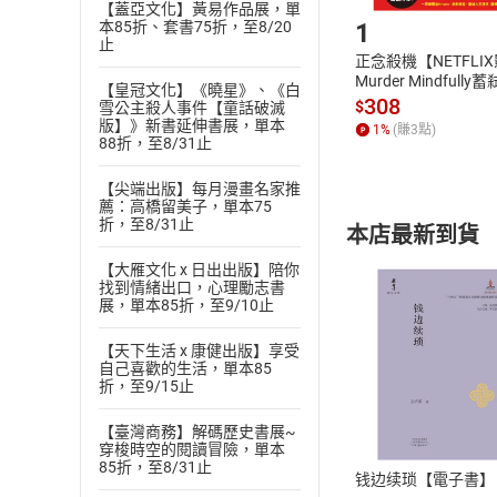
【蓋亞文化】黃易作品展，單
1
本85折、套書75折，至8/20
止
正念殺機【NETFLI
Murder Mindfully
【皇冠文化】《曉星》、《白
發】【電子書】
308
$
雪公主殺人事件【童話破滅
版】》新書延伸書展，單本
1
%
(賺
3
點)
88折，至8/31止
【尖端出版】每月漫畫名家推
薦：高橋留美子，單本75
折，至8/31止
本店最新到貨
【大雁文化 x 日出出版】陪你
找到情緒出口，心理勵志書
展，單本85折，至9/10止
【天下生活 x 康健出版】享受
自己喜歡的生活，單本85
付款方
折，至9/15止
【臺灣商務】解碼歷史書展~
ATM轉帳、信用卡
穿梭時空的閱讀冒險，單本
85折，至8/31止
钱边续琐【電子書】