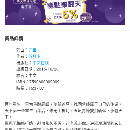
商品詳情
旁白：
元宝
作者：
苏月夕
出版社：
中文在线
出版日期：2015/10/20
語言：中文
ISBN：7590600009009
時長：16:37:07
百年重生，只为重踏巅峰，剑斩苍穹，找回曾经属于自己的传说。
天下第一圣重生百年后，修无上神功，五尺青锋披荆斩棘，争霸天
下。
纵死无悔修行路，战血永久不灭，让老苏带你走进璀璨瑰丽的玄幻
世界，和主角一起踏上争霸之路，挥洒战血和汗水。