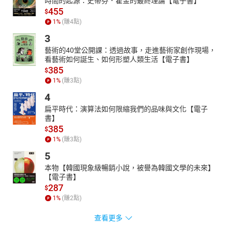
時間的起源：史蒂芬．霍金的最終理論【電子書】
455
$
1
%
(賺
4
點)
3
藝術的40堂公開課：透過故事，走進藝術家創作現場，
看藝術如何誕生、如何形塑人類生活【電子書】
385
$
1
%
(賺
3
點)
4
扁平時代：演算法如何限縮我們的品味與文化【電子
書】
385
$
1
%
(賺
3
點)
5
本物【韓國現象級暢銷小說，被譽為韓國文學的未來】
【電子書】
287
$
1
%
(賺
2
點)
查看更多