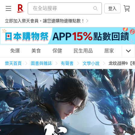
登入
立即加入樂天會員，讓您邊購物邊賺點數！
購物網分類
免運
美食
保健
民生用品
居家
3C
樂天首頁
圖書與雜誌
有聲書
文學小說
龙纹战神9【
天天免運
美食蛋糕
養生保健
民生用品
居家生活
3C家電
運動休閒
親子玩具
女裝
男裝
化妝保養
情趣用品