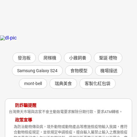
發泡板
爬梯機
小雞飼養
聖誕 禮物
Samsung Galaxy S24
食物模型
機場接送
mont-bell
瑞典美食
客製化紅包袋
防詐騙提醒
台灣樂天市場與店家不會主動致電要求解除分期付款、要求ATM轉帳。
政策宣導
為防治動物傳染病，境外動物或動物產品等應施檢疫物輸入我國，應符
合動物檢疫規定，並依規定申請檢疫。擅自輸入屬禁止輸入之應施檢疫