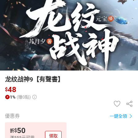
日本購物
電子/紙本書
HOT
龙纹战神9【有聲書】
48
$
1%
(賺0點)
優惠券
一鍵全領
50
$
折
領取
滿555元可用