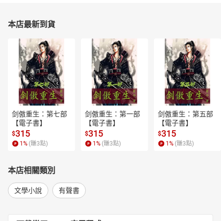
本店最新到貨
剑傲重生：第七部
剑傲重生：第一部
剑傲重生：第五部
【電子書】
【電子書】
【電子書】
315
315
315
$
$
$
1
%
(賺
3
點)
1
%
(賺
3
點)
1
%
(賺
3
點)
本店相關類別
文學小說
有聲書