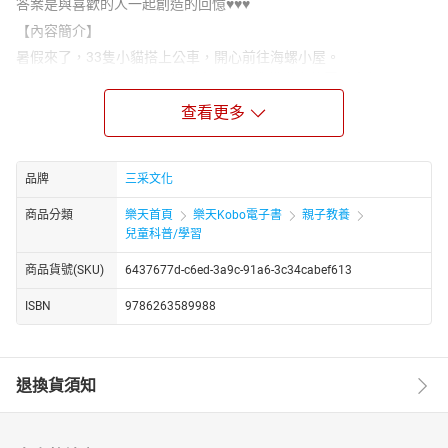
答案是與喜歡的人一起創造的回憶♥♥♥
【內容簡介】
暑假來了，33隻小貓搭上公車，開心前往海螺小屋。
奶奶早早就期待著小貓們的到來，忙著準備滿桌的夏日大餐，
結果忙到太累，不小心在搖椅上睡著了……
查看更多
吃飽喝足的小貓們，開始在屋子裡開心探險。
跑著跑著，大家汗如雨下，忍不住大喊：「我討厭夏天！」
於是，幾隻小貓決定出發去尋找「真正的夏天」。
品牌
三采文化
有又冰又大的滾動西瓜、冷颼颼的幽靈偶戲
商品分類
樂天首頁
樂天Kobo電子書
親子教養
還有一台超級大電風扇……
兒童科普/學習
「真正的夏天」，到底是什麼模樣？
【本書特色】
商品貨號(SKU)
6437677d-c6ed-3a9c-91a6-3c34cabef613
1.認識夏季的特色
ISBN
9786263589988
透過西瓜、電風扇、海浪等元素，自然而然學習季節的活動與體
驗。
2.找找看33隻小貓
退換貨須知
每個場景都藏著不同花色的小貓，請細心觀察、享受尋找的樂趣。
3.可愛童趣的畫風
作者擅長使用溫暖又細緻的水彩作畫，營造出舒適又療癒的閱讀體