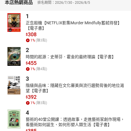
本店熱銷商品
排名期間：2026/7/30 - 2026/8/5
驗。
【韓國讀者熱烈好評】
1
♥之前很喜歡這個作者的作品，所以一出新書就買來看了，是一個充
正念殺機【NETFLIX影集Murder Mindfully蓄弒待發】
滿夏日氣息的可愛故事，適合用來感受季節氛圍的書。
【電子書】
♥雖然大家現在常說「什麼都要有貓才可愛」，這本書真正讓人享受
308
$
到賞33隻風格不同的小貓。
1
%
(賺
3
點)
♥愛貓成癡的女兒超級喜歡這本書～在炎熱的夏天裡，一邊吃著涼爽
2
的西瓜，一邊閱讀，真的很適合呢 :)
時間的起源：史蒂芬．霍金的最終理論【電子書】
【書籍介紹】
455
$
◎有注音，５歲以下親子共讀，５歲以上自行閱讀。
1
%
(賺
4
點)
◎六大領域分類：情緒、社會。
3
◎六大能力分類：表達溝通、自主管理。
階級與品味：隱藏在文化審美與流行趨勢背後的地位渴
望【電子書】
392
$
1
%
(賺
3
點)
4
藝術的40堂公開課：透過故事，走進藝術家創作現場，
看藝術如何誕生、如何形塑人類生活【電子書】
385