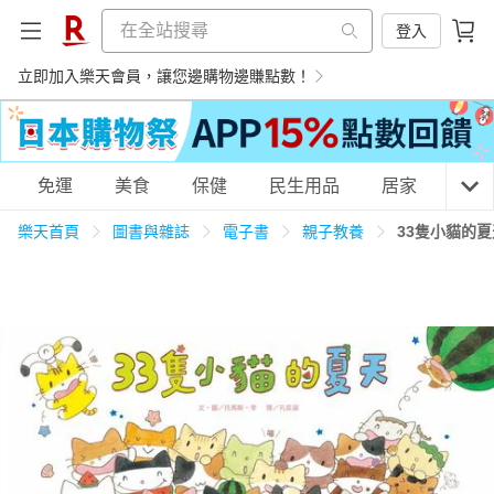
登入
立即加入樂天會員，讓您邊購物邊賺點數！
購物網分類
免運
美食
保健
民生用品
居家
3C
樂天首頁
圖書與雜誌
電子書
親子教養
33隻小貓的
天天免運
美食蛋糕
養生保健
民生用品
居家生活
3C家電
運動休閒
親子玩具
女裝
男裝
化妝保養
情趣用品