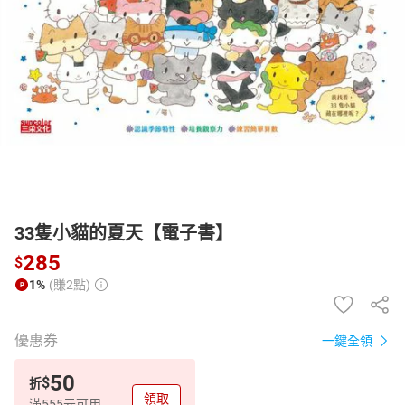
日本購物
電子/紙本書
HOT
33隻小貓的夏天【電子書】
285
$
1%
(賺2點)
優惠券
一鍵全領
50
$
折
領取
滿555元可用