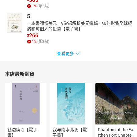
$
1
%
(賺
3
點)
5
一本書讀懂美元：9堂課解析美元邏輯，如何影響全球經
濟和每個人的投資【電子書】
266
$
1
%
(賺
2
點)
查看更多
本店最新到貨
钱边续琐【電子
我与南水北调【電
Phantom of the Ea
書】
子書】
rthen Fort Chapter