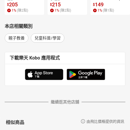
 4【有聲書】
205
215
149
$
$
$
1
%
(賺
2
點)
1
%
(賺
2
點)
1
%
(賺
1
點)
本店相關類別
親子教養
兒童科普/學習
下載樂天 Kobo 應用程式
繼續逛其他店舖
相似商品
由飛比價格提供的資訊