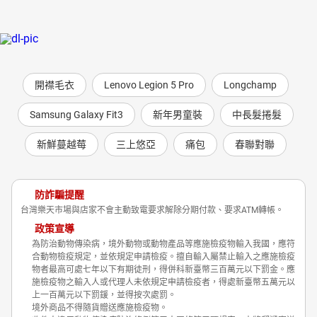
開襟毛衣
Lenovo Legion 5 Pro
Longchamp
Samsung Galaxy Fit3
新年男童裝
中長髮捲髮
新鮮蔓越莓
三上悠亞
痛包
春聯對聯
防詐騙提醒
台灣樂天市場與店家不會主動致電要求解除分期付款、要求ATM轉帳。
政策宣導
為防治動物傳染病，境外動物或動物產品等應施檢疫物輸入我國，應符
合動物檢疫規定，並依規定申請檢疫。擅自輸入屬禁止輸入之應施檢疫
物者最高可處七年以下有期徒刑，得併科新臺幣三百萬元以下罰金。應
施檢疫物之輸入人或代理人未依規定申請檢疫者，得處新臺幣五萬元以
上一百萬元以下罰鍰，並得按次處罰。
境外商品不得隨貨贈送應施檢疫物。