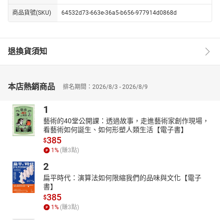
商品貨號(SKU)
64532d73-663e-36a5-b656-977914d0868d
退換貨須知
本店熱銷商品
排名期間：2026/8/3 - 2026/8/9
1
藝術的40堂公開課：透過故事，走進藝術家創作現場，
看藝術如何誕生、如何形塑人類生活【電子書】
385
$
1
%
(賺
3
點)
2
扁平時代：演算法如何限縮我們的品味與文化【電子
書】
385
$
1
%
(賺
3
點)