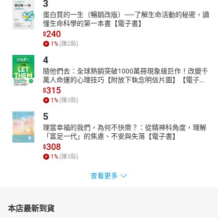
3
蛋白質的一生（暢銷改版）──了解生命活動的秘密，讀
懂生命科學的第一本書【電子書】
240
$
1
%
(賺
2
點)
4
隨他們去：全球熱銷突破1000萬冊現象級巨作！改變千
萬人命運的心理技巧【附放下執念明信片圖】【電子
書】
315
$
1
%
(賺
3
點)
5
理當幸福的我們，為何不快樂？：從精神科角度，理解
「富足一代」的焦慮、不安與失落【電子書】
308
$
1
%
(賺
3
點)
查看更多
本店最新到貨