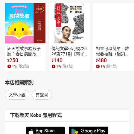
天天說故事給孩子
傳記文學-8月號/20
如果可以簡單，誰
聽：春日晨間故事
26第771期【電子
想要複雜（暢銷經
【有聲書】
書】
典新編版）【電子
250
140
480
$
$
$
書】
1
%
(賺
2
點)
1
%
(賺
1
點)
1
%
(賺
4
點)
本店相關類別
文學小說
有聲書
下載樂天 Kobo 應用程式