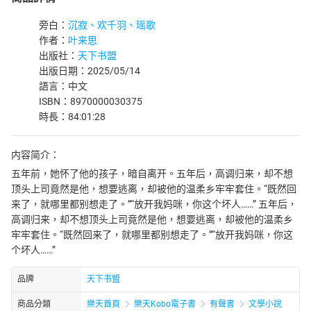
旁白：
沉寂、欢千羽、瑶歌
作者：
叶来思
出版社：
天下书盟
出版日期：2025/05/14
語言：中文
ISBN：8970000030375
時長：84:01:28
内容简介：
五年前，她怀了他的孩子，暗自离开。五年后，高调归来，却不想
顶头上司竟然是他，想要逃离，却被他的温柔乡牢牢套住。“既然回
来了，就哪里都别想走了。”“放开我妈咪，你这个坏人……” 五年后，
高调归来，却不想顶头上司竟然是他，想要逃离，却被他的温柔乡
牢牢套住。“既然回来了，就哪里都别想走了。”“放开我妈咪，你这
个坏人……”
品牌
天下书盟
商品分類
樂天首頁
樂天Kobo電子書
有聲書
文學小說