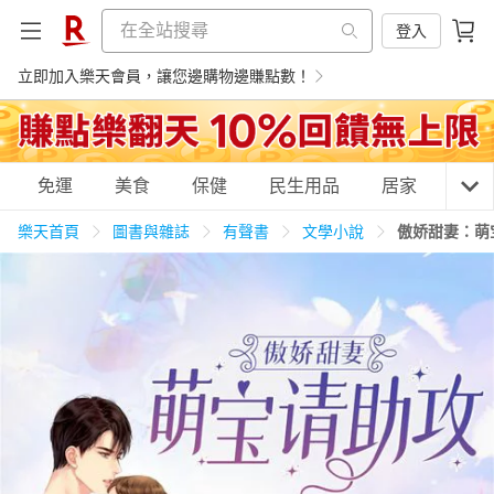
登入
立即加入樂天會員，讓您邊購物邊賺點數！
購物網分類
免運
美食
保健
民生用品
居家
3C
樂天首頁
圖書與雜誌
有聲書
文學小說
傲娇甜妻：萌
天天免運
美食蛋糕
養生保健
民生用品
居家生活
3C家電
運動休閒
親子玩具
女裝
男裝
化妝保養
情趣用品