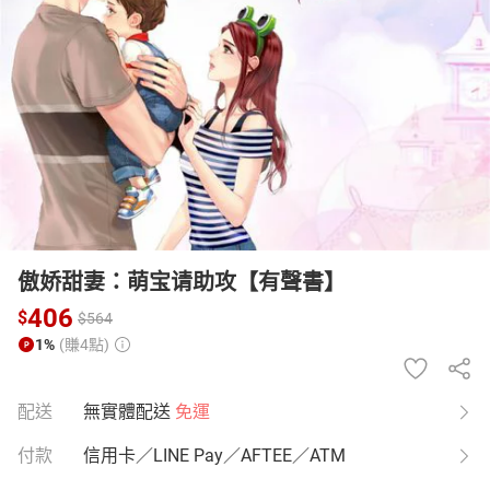
日本購物
電子/紙本書
HOT
傲娇甜妻：萌宝请助攻【有聲書】
406
$
$
564
1%
(賺4點)
配送
無實體配送
免運
付款
信用卡／LINE Pay／AFTEE／ATM