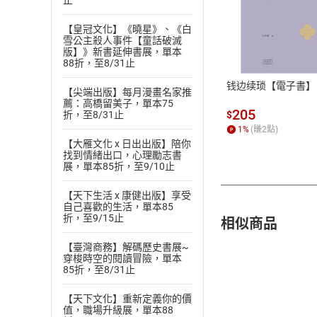
止
付款方
【皇冠文化】《曉星》、《白
雪公主殺人事件【童話破滅
版】》新書延伸書展，單本
ATM轉帳、信用卡
88折，至8/31止
钱边续琐【電子書】
【尖端出版】每月漫畫名家推
薦：高橋留美子，單本75
205
$
折，至8/31止
1
%
(賺
2
點)
【大雁文化 x 日出出版】陪你
找到情緒出口，心理勵志書
展，單本85折，至9/10止
【天下生活 x 康健出版】享受
自己喜歡的生活，單本85
相似商品
折，至9/15止
【臺灣商務】解碼歷史書展~
穿梭時空的閱讀冒險，單本
85折，至8/31止
【天下文化】重新定義你的價
值，職場升級展，單本88