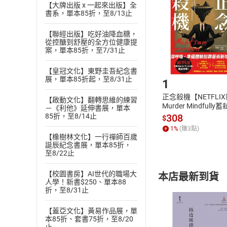
退貨方式：您
【大牌出版 x 一起來出版】全
Choose
書系，單本85折，至8/13止
貨」，本店鋪
請注意，樂天
【聯經出版】吃好油降血糖，
購書後，
從控醣到舒壓的全方位健康提
案，單本85折，至7/31止
Step1
【皇冠文化】東野圭吾紀念書
展，單本85折起，至8/31止
1
正念殺機【NETFLI
【啟動文化】翻轉思維的練習
Murder Mindfully
－《利他》延伸書展，單本
發】【電子書】
308
85折，至8/14止
$
1
%
(賺
3
點)
【橡樹林文化】一行禪師百歲
誕辰紀念書展，單本85折，
至8/22止
【校園書房】AI世代的職場大
本店最新到貨
人學！新書$250、單本88
折，至8/31止
【蓋亞文化】黃易作品展，單
本85折、套書75折，至8/20