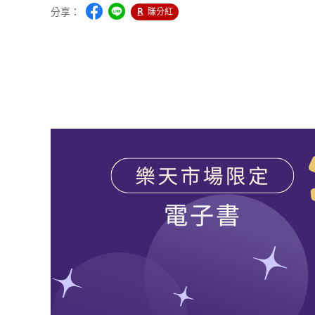
分享：
賺分紅