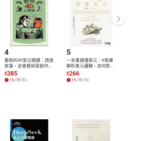
中點選「瀏覽訂單明細」
>
「申請取消訂單
/
退
Payment
Complete
/退貨。
登入帳號，下載書籍後看書
4
5
6
藝術的40堂公開課：透過
一本書讀懂美元：9堂課
本物
故事，走進藝術家創作現
解析美元邏輯，如何影響
說，
場，看藝術如何誕生、如
全球經濟和每個人的投資
來】
385
266
28
$
$
$
何形塑人類生活【電子
【電子書】
1
%
(賺
3
點)
1
%
(賺
2
點)
1
%
書】