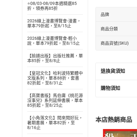
⭐08/03-08/09本週精選85
折，領券再85折
品牌
2026線上漫畫博覽會-漫畫，
單本79折起，至8/15止
商品分類
2026線上漫畫博覽會-輕小
商品貨號(SKU)
說，單本79折起，至8/15止
【臉譜出版】出版社推薦，單
本85折，至8/8止
退換貨須知
【皇冠文化】哈利波特繁體中
文版系列，單本88折，套書
82折起，至8/31止
購物須知
退換貨規定：
【高寶書版】馬伯庸《桃花源
(
一
)
依
消費
沒事兒》系列延伸書展，單本
85折起，至8/25止
內容或一經提
購書須知
定。
【小角落文化】閱來閱好玩，
本店熱銷商品
(
二
)
消費者
暑期書展，單本82折，至
8/16止
且已下載
/
存
挑選
商