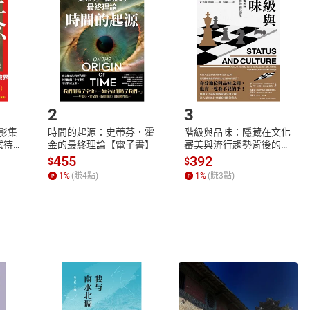
欲取消訂單或辦理退貨時，請登入樂天市場，並於「我的訂單」
Shopping cart
Login
將依您的申請進行審核，待審核通過後將為您辦理退款事宜。
市場須以整筆訂單為單位進行取消/退貨，恕無法以單支商品取消
如何開始使用？
.選擇閱讀載具
Step2.
2
3
X影集
時間的起源：史蒂芬．霍
階級與品味：隱藏在文化
蓄弒待
金的最終理論【電子書】
審美與流行趨勢背後的地
位渴望【電子書】
455
392
$
$
1
%
(賺
4
點)
1
%
(賺
3
點)