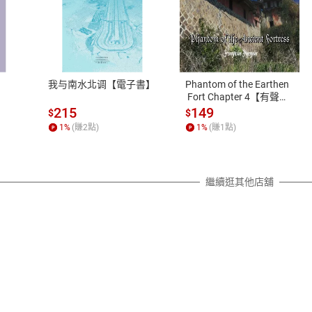
式
退換貨規範
、LINE PAY、AFTEE
本店是否提供消費者保護法七日猶
之權利，遽消費者保護法及通訊交
我与南水北调【電子書】
Phantom of the Earthen
除權合理例外情事適用準則，依商
 Fort Chapter 4【有聲
書】
質各有不同規定。詳細退換貨說明
215
149
$
$
照各商品說明。
1
%
(賺
2
點)
1
%
(賺
1
點)
詳細說明
繼續逛其他店舖