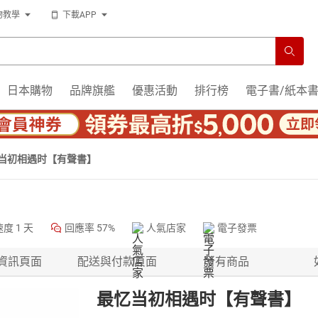
物教學
下載APP
日本購物
品牌旗艦
優惠活動
排行榜
電子書/紙本
当初相遇时【有聲書】
速度
1 天
回應率
57%
人氣店家
電子發票
資訊頁面
配送與付款頁面
所有商品
最忆当初相遇时【有聲書】