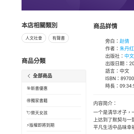
本店相關類別
商品詳情
人文社會
有聲書
旁白：
赵倩
作者：
朱丹红
出版社：
中文
商品分類
出版日期：202
語言：中文
全部商品
ISBN：89700
時長：09:34:
🎯新書優惠
🉐獨家書籍
内容简介：
一个是清华才子，
💘樂天女孩
上达到了默契与一
⚡版權即將到期
平凡生活中品味幸