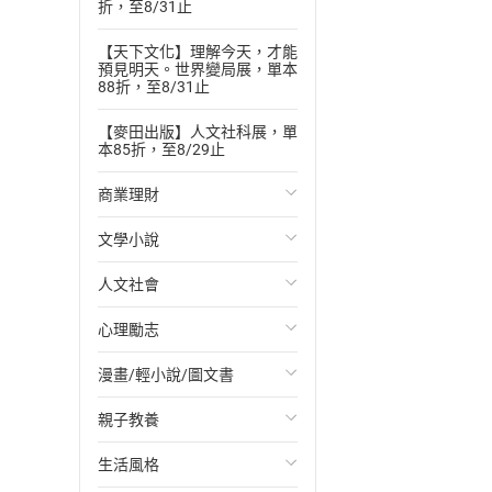
折，至8/31止
【天下文化】理解今天，才能
預見明天。世界變局展，單本
88折，至8/31止
【麥田出版】人文社科展，單
本85折，至8/29止
商業理財
文學小說
投資理財
人文社會
經濟/趨勢
歐美文學
心理勵志
財務/金融
日本文學
國際關係
漫畫/輕小說/圖文書
管理/領導
韓國文學
政治
心靈成長/情緒
親子教養
職場工作術
華文文學
社會科學
人際關係
輕小說
生活風格
成功法
經典文學
台灣/中國歷史
兩性關係
奇幻/科幻
教育現場