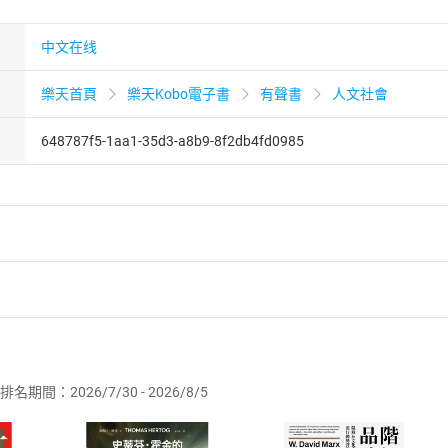
中文在线
樂天首頁
樂天Kobo電子書
有聲書
人文社會
648787f5-1aa1-35d3-a8b9-8f2db4fd0985
者保護法
第
19
條第
1
項後段
暨
通訊交易解除權合理例外情事適用
供即為完成之線上服務，經消費者事先同意始提供。」 之商品
排名期間：2026/7/30 - 2026/8/5
訂購本店鋪之商品即代表知悉本店鋪所銷售之商品為電子書，屬
取電子書，不得請求退貨退款。
品
放入
購物車
登入
帳號