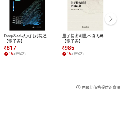
客服資訊
豫期
服務時間：週一到週五 10:00-12:00、
易解
13:00-17:00 (國定假日及例假日休息)
DeepSeek从入门到精通
量子精密测量术语词典
新西
品性
客服電話：0080-1857077
【電子書】
【電子書】
计研
請參
客服信箱：
聯絡店家
817
985
98
$
$
$
1
%
(賺
8
點)
1
%
(賺
9
點)
1
%
由飛比價格提供的資訊