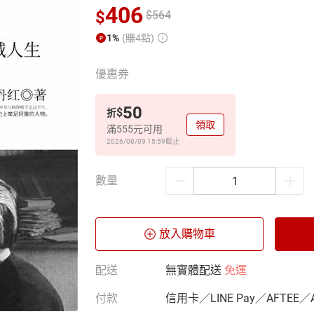
406
$
$
564
1%
(賺4點)
優惠券
50
$
折
領取
滿555元可用
2026/08/09 15:59
截止
數量
放入購物車
配送
無實體配送
免運
付款
信用卡／LINE Pay／AFTEE／