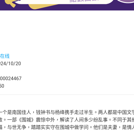
在线
4/10/20
00024467
50
一个是南国佳人，钱钟书与杨绛携手走过半生。两人都是中国文
致。一部《围城》震惊中外，解读了人间多少纷乱事。不同于其
福，与世无争，踏踏实实守在围城中做学问。他们是夫妻，是情