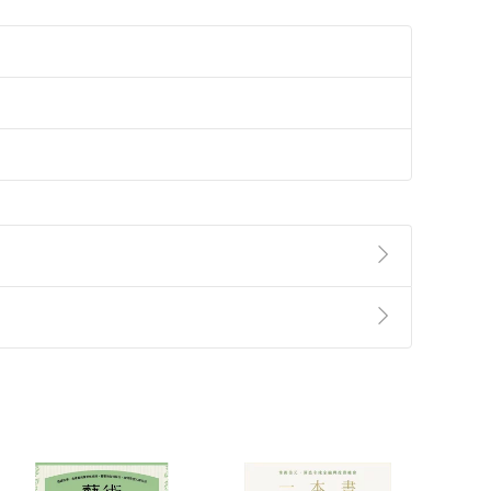
準則
第
2
條第
5
款之規定，「非以有形媒介提供之數位
，不適用消保法第
19
條第
1
項七日內無條件退貨之規
非以有形媒介提供之數位內容，消費者同意若訂購後
付款
方式
完成
訂單