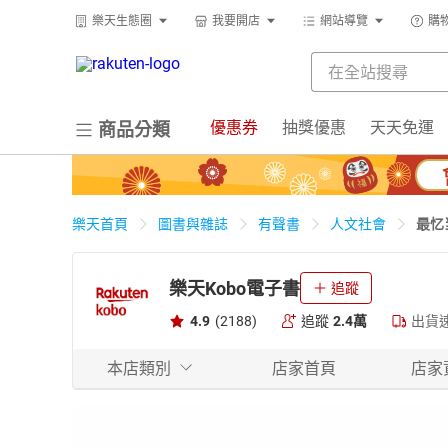
樂天生態圈
我要開店
網站導覽
購
優惠券
抽獎優惠
天天免運
商品分類
最忆
樂天首頁
圖書與雜誌
有聲書
人文社會
樂天Kobo電子書
追蹤
4.9
(2188)
追蹤
2.4萬
出貨
本店類別
店家首頁
店家