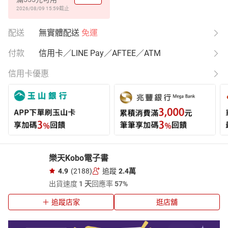
2026/08/09 15:59
截止
配送
無實體配送
免運
付款
信用卡／LINE Pay／AFTEE／ATM
信用卡優惠
樂天Kobo電子書
4.9
(2188)
追蹤
2.4萬
出貨速度
1 天
回應率
57%
追蹤店家
逛店舖