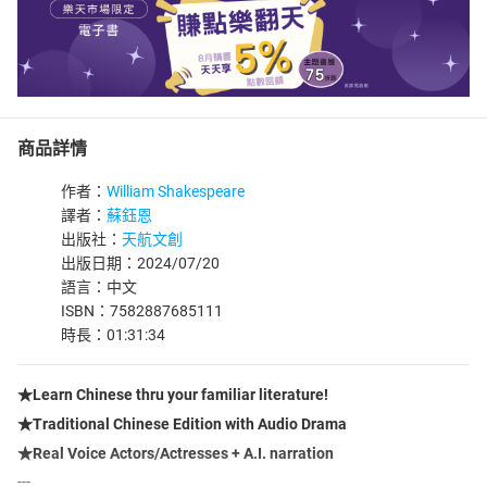
商品詳情
作者：
William Shakespeare
譯者：
蘇鈺恩
出版社：
天航文創
出版日期：2024/07/20
語言：中文
ISBN：7582887685111
時長：01:31:34
★Learn Chinese thru your familiar literature!
★Traditional Chinese Edition with Audio Drama
★Real Voice Actors/Actresses + A.I. narration
---