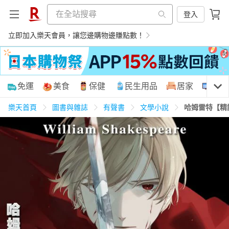
登入
立即加入樂天會員，讓您邊購物邊賺點數！
購物網分類
免運
美食
保健
民生用品
居家
3C
樂天首頁
圖書與雜誌
有聲書
文學小說
哈姆雷特【精
天天免運
美食蛋糕
養生保健
民生用品
居家生活
3C家電
運動休閒
親子玩具
女裝
男裝
化妝保養
情趣用品