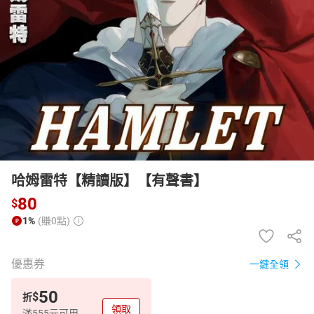
日本購物
電子/紙本書
HOT
哈姆雷特【精讀版】【有聲書】
80
$
1%
(賺0點)
優惠券
一鍵全領
50
$
折
領取
滿555元可用