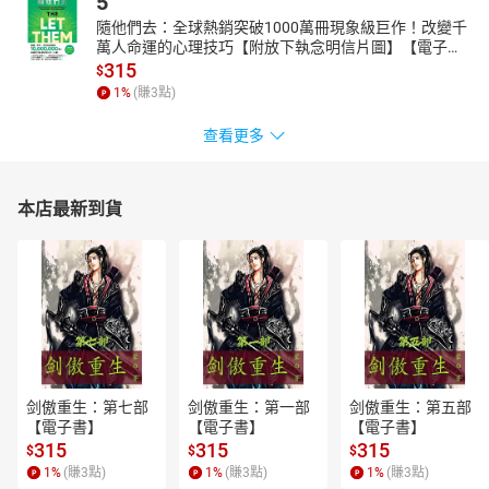
5
隨他們去：全球熱銷突破1000萬冊現象級巨作！改變千
萬人命運的心理技巧【附放下執念明信片圖】【電子
書】
315
$
1
%
(賺
3
點)
查看更多
本店最新到貨
剑傲重生：第七部
剑傲重生：第一部
剑傲重生：第五部
【電子書】
【電子書】
【電子書】
315
315
315
$
$
$
1
%
(賺
3
點)
1
%
(賺
3
點)
1
%
(賺
3
點)