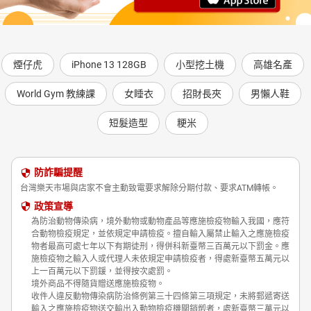
煙仔虎
iPhone 13 128GB
小型挖土機
高雄名產
World Gym 教練課
女睡衣
招財長夾
男懶人鞋
短髮造型
粳米
防詐騙提醒
台灣樂天市場與店家不會主動致電要求解除分期付款、要求ATM轉帳。
政策宣導
為防治動物傳染病，境外動物或動物產品等應施檢疫物輸入我國，應符
合動物檢疫規定，並依規定申請檢疫。擅自輸入屬禁止輸入之應施檢疫
物者最高可處七年以下有期徒刑，得併科新臺幣三百萬元以下罰金。應
施檢疫物之輸入人或代理人未依規定申請檢疫者，得處新臺幣五萬元以
上一百萬元以下罰鍰，並得按次處罰。
境外商品不得隨貨贈送應施檢疫物。
收件人違反動物傳染病防治條例第三十四條第三項規定，未將郵遞寄送
輸入之應施檢疫物送交輸出入動物檢疫機關銷燬者，處新臺幣三萬元以