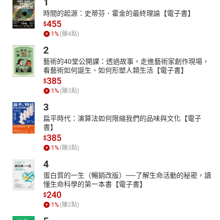
1
時間的起源：史蒂芬．霍金的最終理論【電子書】
455
$
1
%
(賺
4
點)
2
藝術的40堂公開課：透過故事，走進藝術家創作現場，
看藝術如何誕生、如何形塑人類生活【電子書】
385
$
1
%
(賺
3
點)
3
扁平時代：演算法如何限縮我們的品味與文化【電子
書】
385
$
1
%
(賺
3
點)
4
蛋白質的一生（暢銷改版）──了解生命活動的秘密，讀
懂生命科學的第一本書【電子書】
240
$
1
%
(賺
2
點)