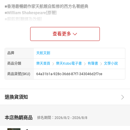
■香港最暢銷作家天航親自監修的西方名著經典
■William Shakespeare[原著]
■蘇鈺恩[翻譯及改編]
※此為忠於劇本原著改寫而成的小說版
---
查看更多
***Hamlet (***
The Tragedy of Hamlet, Prince of Denmark)
▼故事簡介▼
品牌
天航文創
生存，還是毀滅？這是個問題。
默默承受噩運的弩矢比較高貴？或是該起身反抗無盡的煩擾，奮鬥
商品分類
樂天首頁
樂天Kobo電子書
有聲書
文學小說
並終結苦難？
商品貨號(SKU)
64a31b1a-928c-36dd-87f7-343046d2f7ce
哈姆雷特王子的父王突然死了，他的叔父克勞迪不僅搶走丹麥王國
的王位，還娶了王子的母親為妻。
城堡裡出現神秘的鬼魂，外表跟先王一模一樣，彷彿要訴說駭人的
冤情。
退換貨須知
「若你真心愛我，就為我報仇吧！別讓丹麥的王室眠床成為奢侈與
亂倫的臥榻。」
哈姆雷特立誓要為亡父報仇，可是他一直猶豫不決，因為國王身邊
本店熱銷商品
排名期間：2026/8/2 - 2026/8/8
有守衛，而且母后也終日相伴在側……哈姆雷特究竟可以如何實現他
的復仇大計呢？