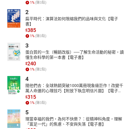
展。人工智慧不僅促進了科技的快速進步，還對人類生活產生了深
1
%
(賺
3
點)
遠影響。期待著人工智慧與人腦攜手共進的未來，探索類腦智慧帶
2
來的下一個「春天」。
扁平時代：演算法如何限縮我們的品味與文化【電子
本書特色：本書由閆天翼教授根據多年研究經驗撰寫，介紹了大腦
書】
研究的發展歷程和基礎知識，並探討腦科學在實際生活中的應用。
385
$
作者運用類比手法使科學知識通俗易懂，增添趣味性，全書內容涵
1
%
(賺
3
點)
蓋神經科學的歷史、現狀與未來，以及腦機介面技術和人工智慧的
3
前景，旨在引導讀者了解大腦的奧祕，激發科學探索的興趣。
蛋白質的一生（暢銷改版）──了解生命活動的秘密，讀
懂生命科學的第一本書【電子書】
240
$
1
%
(賺
2
點)
4
隨他們去：全球熱銷突破1000萬冊現象級巨作！改變千
萬人命運的心理技巧【附放下執念明信片圖】【電子
書】
315
$
1
%
(賺
3
點)
5
理當幸福的我們，為何不快樂？：從精神科角度，理解
「富足一代」的焦慮、不安與失落【電子書】