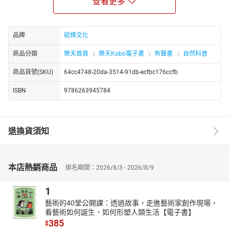
查看更多
的祕密。這一章節還展望了腦科學的未來，探討了夢境掌控、意念
互聯和記憶植入等可能性，展現了科幻小說般的未來圖景。
▎神奇的大腦
品牌
崧燁文化
走進大腦的微觀世界，深入了解神經元和神經膠質細胞的角色，以
商品分類
樂天首頁
樂天Kobo電子書
有聲書
自然科普
及神經訊號的傳遞過程。這一章節詳細介紹了大腦的總體組成，解
釋了大腦地圖、溝迴和腦區的功能。此外，本書還探討了大腦的可
商品貨號(SKU)
64cc4748-20da-3514-91db-ecfbc176ccfb
塑性，及其在藥物治療、行為訓練和物理調控中的應用。
▎腦認知科學的興起
ISBN
9786263945784
本章聚焦於大腦的知覺與感覺，詳細解析了視覺、聽覺、嗅覺、味
覺和觸覺的功能。接著，本書探討了運動控制系統，從運動產生的
過程到運動障礙患者的挑戰。記憶與注意的研究揭示了照相式記憶
退換貨須知
和既視感的奧祕，並介紹了如何升級並更新大腦的記憶體。
▎「腦機介面」走進我們的生活還有多遠
本章節深入介紹了腦機介面技術，從其基本概念到在醫療、軍事和
本店熱銷商品
排名期間：2026/8/3 - 2026/8/9
娛樂領域的應用。我們將看到腦機介面如何幫助肢體身心障礙患者
重新「動起來」，以及未來可能出現的科技創新，例如「腦控」技
1
術在元宇宙中的應用，讓人類與機器的互動更加緊密。
藝術的40堂公開課：透過故事，走進藝術家創作現場，
▎類腦智慧發展的人工智慧時代
看藝術如何誕生、如何形塑人類生活【電子書】
本章展望了人工智慧與腦科學的結合，探討了類腦智慧的未來發
385
$