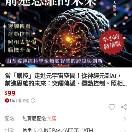
日本購物
電子/紙本書
HOT
當「腦控」走進元宇宙空間！從神經元到AI，
前進思維的未來：突觸傳遞、運動控制、照相
式記憶、腦機介面……由基礎神經科學至類腦智
99
$
慧的跨越與創新【有聲書】
1%
(賺0點)
配送
無實體配送
免運
付款
信用卡／LINE Pay／AFTEE／ATM