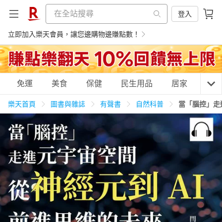
登入
立即加入樂天會員，讓您邊購物邊賺點數！
購物網分類
免運
美食
保健
民生用品
居家
3C
樂天首頁
圖書與雜誌
有聲書
自然科普
當「腦控」走
天天免運
美食蛋糕
養生保健
民生用品
居家生活
3C家電
運動休閒
親子玩具
女裝
男裝
化妝保養
情趣用品