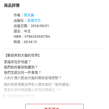
商品詳情
作者：
閆天翼
出版社：
崧燁文化
出版日期：2024/08/01
語言：中文
ISBN：9786263945784
時長：00:34:15
【歡迎來到大腦的世界】
意識存在於何處？
我們如何看到和聽到？
我們怎麼記住一件事情？
人的七情六慾由大腦的哪些區域控制？
腦科學是理解自然和人類本身的「最終疆域」
更是生命科學最難以攻克的領域之一！
▎腦科學的前世今生
本章介紹了神經科學的誕生和發展歷程。從顱相學的興衰到神經元
的發現，再到認知科學的崛起，本書探索了人類如何逐步揭開大腦