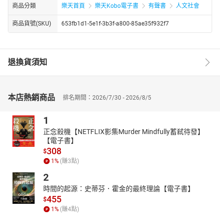
商品分類
樂天首頁
樂天Kobo電子書
有聲書
人文社會
商品貨號(SKU)
653fb1d1-5e1f-3b3f-a800-85ae35f932f7
退換貨須知
本店熱銷商品
排名期間：2026/7/30 - 2026/8/5
1
正念殺機【NETFLIX影集Murder Mindfully蓄弒待發】
【電子書】
308
$
1
%
(賺
3
點)
2
時間的起源：史蒂芬．霍金的最終理論【電子書】
455
$
1
%
(賺
4
點)