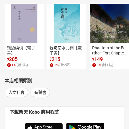
钱边续琐【電子
我与南水北调【電
Phantom of the Ea
書】
子書】
rthen Fort Chapter
 4【有聲書】
205
215
149
$
$
$
1
%
(賺
2
點)
1
%
(賺
2
點)
1
%
(賺
1
點)
本店相關類別
人文社會
有聲書
下載樂天 Kobo 應用程式