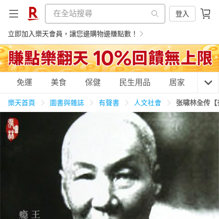
登入
立即加入樂天會員，讓您邊購物邊賺點數！
購物網分類
免運
美食
保健
民生用品
居家
3C
樂天首頁
圖書與雜誌
有聲書
人文社會
张啸林全传【
天天免運
美食蛋糕
養生保健
民生用品
居家生活
3C家電
運動休閒
親子玩具
女裝
男裝
化妝保養
情趣用品