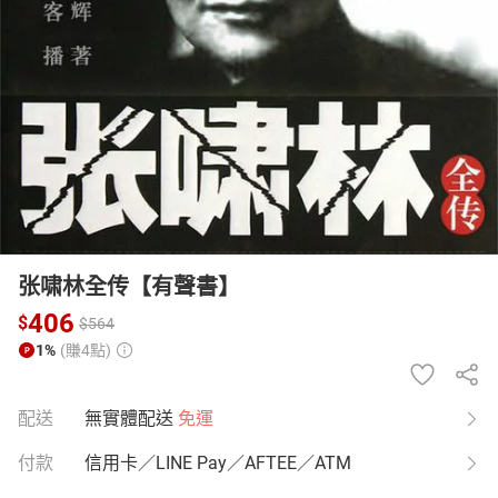
日本購物
電子/紙本書
HOT
张啸林全传【有聲書】
406
$
$
564
1%
(賺4點)
配送
無實體配送
免運
付款
信用卡／LINE Pay／AFTEE／ATM