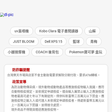
uv直噴機
Kobo Clara 電子書閱讀器
山蘇
JUST BLOOM
Dell XPS 15
籃球
青梅
小腿按摩機
COACH 後背包
Pokemon寶可夢 盒玩
防詐騙提醒
台灣樂天市場與店家不會主動致電要求解除分期付款、要求ATM轉帳。
政策宣導
為防治動物傳染病，境外動物或動物產品等應施檢疫物輸入我國，應符
合動物檢疫規定，並依規定申請檢疫。擅自輸入屬禁止輸入之應施檢疫
物者最高可處七年以下有期徒刑，得併科新臺幣三百萬元以下罰金。應
施檢疫物之輸入人或代理人未依規定申請檢疫者，得處新臺幣五萬元以
上一百萬元以下罰鍰，並得按次處罰。
境外商品不得隨貨贈送應施檢疫物。