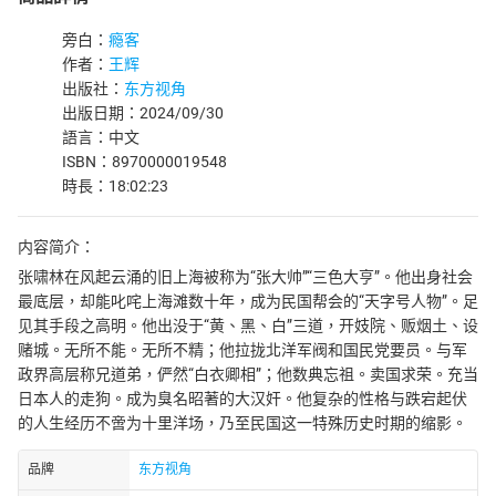
旁白：
瘾客
作者：
王辉
出版社：
东方视角
出版日期：2024/09/30
語言：中文
ISBN：8970000019548
時長：18:02:23
内容简介：
张啸林在风起云涌的旧上海被称为“张大帅”“三色大亨”。他出身社会
最底层，却能叱咤上海滩数十年，成为民国帮会的“天字号人物”。足
见其手段之高明。他出没于“黄、黑、白”三道，开妓院、贩烟土、设
赌城。无所不能。无所不精；他拉拢北洋军阀和国民党要员。与军
政界高层称兄道弟，俨然“白衣卿相”；他数典忘祖。卖国求荣。充当
日本人的走狗。成为臭名昭著的大汉奸。他复杂的性格与跌宕起伏
的人生经历不啻为十里洋场，乃至民国这一特殊历史时期的缩影。
品牌
东方视角