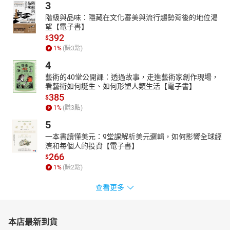
3
階級與品味：隱藏在文化審美與流行趨勢背後的地位渴
望【電子書】
392
$
1
%
(賺
3
點)
4
藝術的40堂公開課：透過故事，走進藝術家創作現場，
看藝術如何誕生、如何形塑人類生活【電子書】
385
$
1
%
(賺
3
點)
5
一本書讀懂美元：9堂課解析美元邏輯，如何影響全球經
濟和每個人的投資【電子書】
266
$
1
%
(賺
2
點)
查看更多
本店最新到貨