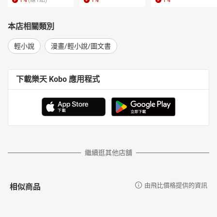
1
%
(賺
1
點)
1
%
1
%
本店相關類別
輕小說
漫畫/輕小說/圖文書
下載樂天 Kobo 應用程式
繼續逛其他店舖
相似商品
由飛比價格提供的資訊