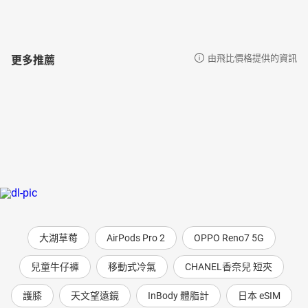
更多推薦
由飛比價格提供的資訊
大湖草莓
AirPods Pro 2
OPPO Reno7 5G
兒童牛仔褲
移動式冷氣
CHANEL香奈兒 短夾
護膝
天文望遠鏡
InBody 體脂計
日本 eSIM