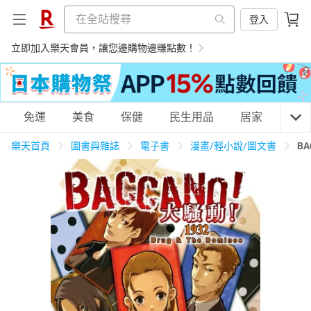
登入
立即加入樂天會員，讓您邊購物邊賺點數！
購物網分類
免運
美食
保健
民生用品
居家
3C
樂天首頁
圖書與雜誌
電子書
漫畫/輕小說/圖文書
B
天天免運
美食蛋糕
養生保健
民生用品
居家生活
3C家電
運動休閒
親子玩具
女裝
男裝
化妝保養
情趣用品