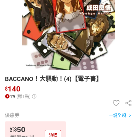
日本購物
電子/紙本書
HOT
BACCANO！大騷動！(4)【電子書】
140
$
1%
(賺1點)
優惠券
一鍵全領
50
$
折
領取
滿555元可用