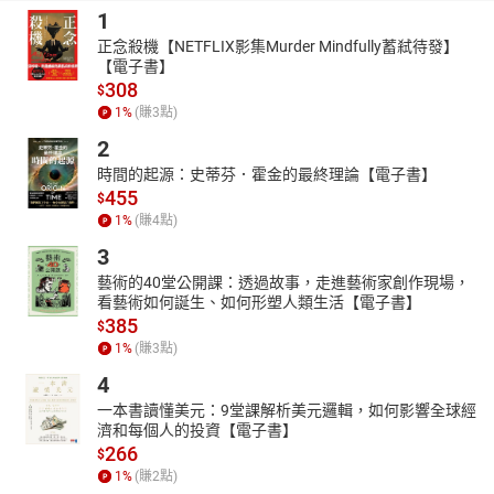
1
正念殺機【NETFLIX影集Murder Mindfully蓄弒待發】
【電子書】
308
$
1
%
(賺
3
點)
2
時間的起源：史蒂芬．霍金的最終理論【電子書】
455
$
1
%
(賺
4
點)
3
藝術的40堂公開課：透過故事，走進藝術家創作現場，
看藝術如何誕生、如何形塑人類生活【電子書】
385
$
1
%
(賺
3
點)
4
一本書讀懂美元：9堂課解析美元邏輯，如何影響全球經
濟和每個人的投資【電子書】
266
$
1
%
(賺
2
點)