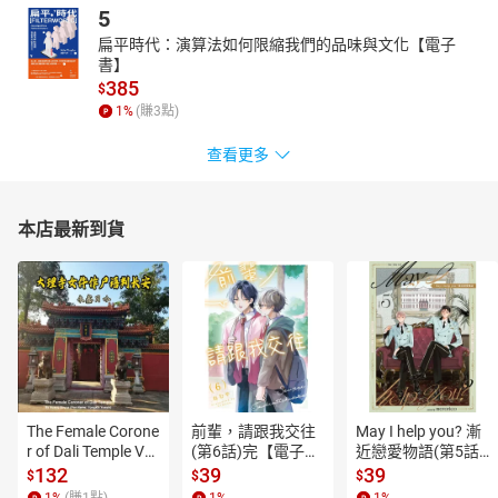
5
扁平時代：演算法如何限縮我們的品味與文化【電子
書】
385
$
1
%
(賺
3
點)
查看更多
本店最新到貨
The Female Corone
前輩，請跟我交往
May I help you? 漸
r of Dali Temple Vo
(第6話)完【電子
近戀愛物語(第5話)
l.6【有聲書】
書】
【電子書】
132
39
39
$
$
$