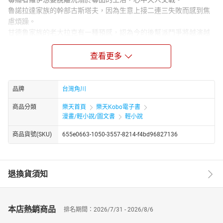
魯諾拉達家族的幹部古斯塔夫，因為生意上接二連三失敗而感到焦
慮煩躁。
甘德魯家族的老大拉克有一種預感，認為今的後幫派鬥爭將越演越
烈。
少女伊芙暗自下定決心，要為遭到殺害的亡兄報仇。
查看更多
當形形色色的生命軌跡縱橫交錯，命運也演變出骨牌效應般的連鎖
反應，於是——腥風血雨的鬥毆在「地獄廚房」上演！
品牌
台灣角川
商品分類
樂天首頁
樂天Kobo電子書
漫畫/輕小說/圖文書
輕小說
商品貨號(SKU)
655e0663-1050-3557-8214-f4bd96827136
退換貨須知
本店熱銷商品
排名期間：2026/7/31 - 2026/8/6