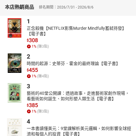
【有聲書目錄】
本店熱銷商品
排名期間：2026/7/31 - 2026/8/6
關於路加這本福音書和作者路加醫生
1
EP.1 報導我親眼看見、親耳聽見的事
EP.2 在主眼中的大人物
正念殺機【NETFLIX影集Murder Mindfully蓄弒待發】
【電子書】
EP.3 願上帝的話成就
308
EP.4 我心尊主為大
$
1
%
(賺
3
點)
EP.5 以聖潔和正直服事上帝
EP.6 耶穌誕生在馬槽的地方
2
EP.7 卑微牧羊人最先得到耶穌降生消息
時間的起源：史蒂芬．霍金的最終理論【電子書】
EP.8 看見年幼的耶穌連先知也發出驚嘆
455
$
EP.9 上帝的恩寵與耶穌同在
1
%
(賺
4
點)
EP.10 約翰在約旦河邊呼籲群眾悔改接受施洗
3
EP.11 施洗約翰的教導
藝術的40堂公開課：透過故事，走進藝術家創作現場，
EP.12 木匠耶穌，30歲開始傳福音
看藝術如何誕生、如何形塑人類生活【電子書】
EP.13 魔鬼第一次試探耶穌（一）
385
$
EP.14 魔鬼第二次試探耶穌（二）
1
%
(賺
3
點)
EP.15 魔鬼第三次試探耶穌（三）
4
EP.16 耶穌回到自己的故鄉拿撒勒被排斥（一）
EP.17 耶穌回到自己的故鄉拿撒勒被排斥（二）
一本書讀懂美元：9堂課解析美元邏輯，如何影響全球經
濟和每個人的投資【電子書】
EP.18 耶穌在迦百農城甚受歡迎（一）