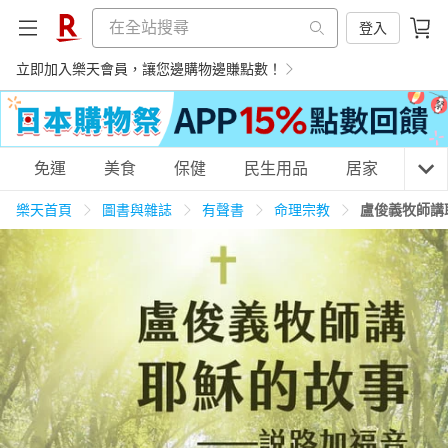
登入
立即加入樂天會員，讓您邊購物邊賺點數！
購物網分類
免運
美食
保健
民生用品
居家
3C
樂天首頁
圖書與雜誌
有聲書
命理宗教
盧俊義牧師講
天天免運
美食蛋糕
養生保健
民生用品
居家生活
3C家電
運動休閒
親子玩具
女裝
男裝
化妝保養
情趣用品