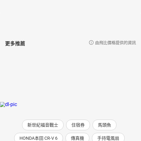
EP.60 耶穌醫治罹患癲癇病的孩子
EP.61 越會卑微自己的人，越是偉大
EP.62 怎樣看待反對或贊同耶穌的人
EP.63 要跟隨耶穌該有這樣的準備
EP.64 耶穌再次差派更多門徒出去傳福音
EP.65 上帝自有一把衡量的尺
更多推薦
由飛比價格提供的資訊
EP.66 耶穌祝福他的門徒
EP.67 摩西法律中最重要的是什麼？
EP.68 誰是我的鄰居呢？
EP.69 把生命用在正確的事上
EP.70 這篇出名的耶穌禱告文（一）
EP.71 這篇出名的耶穌禱告文（二）
EP.72 懇切地祈求，必定會得到
EP.73 上帝所給的都是最好的
EP.74 耶穌靠什麼力量趕鬼醫病呢？
EP.75 誰是真正有福氣的人呢？
EP.76 沒有神蹟可看的世代
EP.77 每個人都可以成為一盞亮光
新世紀福音戰士
住宿券
馬頭魚
EP.78 耶穌指出猶太人宗教領袖的問題（一）
HONDA本田 CR-V 6
傳真機
手持電風扇
EP.79 耶穌指出猶太人宗教領袖的問題（二）