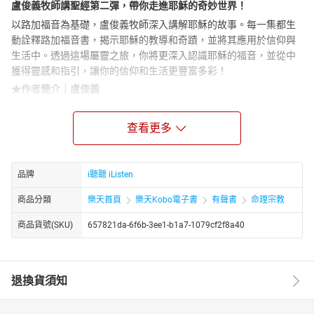
盧俊義牧師講聖經第二彈，帶你走進耶穌的奇妙世界！
以路加福音為基礎，盧俊義牧師深入講解耶穌的故事。每一集都生
動詮釋路加福音書，揭示耶穌的教導和奇蹟，並將其應用於信仰與
生活中。透過這場屬靈之旅，你將更深入認識耶穌的福音，並從中
獲得靈感和指引，讓你的信仰和生活更豐富多彩！
★作者簡介｜盧俊義
高雄人，台灣基督長老教會傳道者。
1974年自台南神學院畢業，陸續在台東關山、嘉義西門、台北東門
查看更多
等三間教會牧會，2013年2月退休，也曾任台南神學院、台灣神學
院、玉山神學院、新竹聖經學院、台灣浸信會神學院等兼任講師。
他擔任過高雄少年感化院、台東武陵外役監獄的教誨師，以及台灣
品牌
i聽聽 iListen
長老教會《教會公報》主編，並在好消息頻道（GOOD TV）主持節
商品分類
樂天首頁
樂天Kobo電子書
有聲書
命理宗教
目。曾與佛教釋昭慧法師、天主教王敬弘神父共同成立「關懷生命
協會」。
商品貨號(SKU)
657821da-6f6b-3ee1-b1a7-1079cf2f8a40
目前在民視電視台主持《這些人，這些事》與《邁向十字架之路》
等節目，並在「i聽聽」主持podcast節目《盧俊義牧師講箴言》、
《盧俊義牧師講耶穌的故事─說路加福音》、《盧俊義牧師講創世紀
─基督教的第一本經典》。同時擔任台北和信醫院宗教師、倫理和安
退換貨須知
寧委員，臺北醫學大學附設醫院倫理委員，以及長老教會總會「兒
少營教材」及「兒童繪本」總策劃。