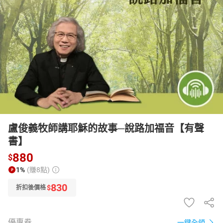
日本購物
電子/紙本書
HOT
盧俊義牧師講耶穌的故事─說路加福音【有聲
書】
880
$
1%
(賺8點)
830
$
折扣後價格
優惠券
一鍵全領