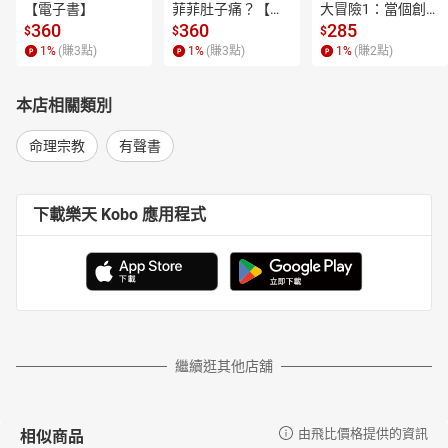
EP.39 把所看見、聽見的說出來
【電子書】
菲菲肚子痛？【電
大冒險1：當個創世
子書】
神！【電子書】
360
360
285
EP.40 這個時代大家想要看的是甚麼呢？
$
$
$
EP.41 用甚麼來比喻這個世代
1
%
(賺
3
點)
1
%
(賺
3
點)
1
%
(賺
2
點)
EP.42 耶穌的好友之一是妓女
EP.43 妓女對照法利賽人西門的態度
本店相關類別
EP.44 一群幫助耶穌和門徒傳福音的婦女
EP.45 有耳朵的，都要聽耶穌講比喻
命理宗教
有聲書
EP.46 真實的信仰有如撒種一樣
EP.47 你們是世上的燈光
EP.48 誰是我們的母親和兄弟姊妹
下載樂天 Kobo 應用程式
EP.49 身上有特殊能力的耶穌
EP.50 也有不喜歡耶穌停留在他們村莊的人（一）
EP.51 也有不喜歡耶穌停留在他們村莊的人（二）
EP.52 耶穌治好會堂主管葉魯剛死去的女兒
EP.53 這是一個罹患血漏症卻很有信心的婦女
EP.54 耶穌第一次派遣門徒出去傳福音（一）
EP.55 耶穌第一次派遣門徒出去傳福音（二）
繼續逛其他店舖
EP.56 耶穌用五個餅和兩條魚行大神蹟
EP.57 你們說耶穌是誰呢？
EP.58 贏得全世界而喪失生命有什麼意義？
相似商品
由飛比價格提供的資訊
EP.59 要以死來完成使命的耶穌