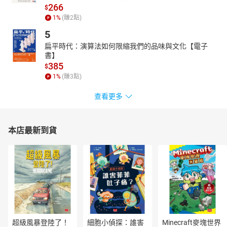
266
EP.19 耶穌在迦百農城甚受歡迎（二）
$
1
%
(賺
2
點)
EP.20 耶穌呼召人來當他的門徒
EP.21 耶穌伸手醫治罹患重大痲瘋病的病人
5
EP.22 耶穌醫治一位癱瘓的病人
扁平時代：演算法如何限縮我們的品味與文化【電子
EP.23 耶穌說他來是要呼召壞人悔改
書】
EP.24 耶穌用比喻來回應有關禁食的事
385
$
EP.25 安息日引發的問題
1
%
(賺
3
點)
EP.26 又引發另一個安息日的問題
查看更多
EP.27 耶穌揀選12個門徒跟隨他
EP.28 聽聽看，耶穌說誰是有福的人？
EP.29 耶穌說什麼樣的人會有災禍
本店最新到貨
EP.30 要愛你的仇敵，為辱罵你的人祈禱
EP.31 要學習上帝的仁慈
EP.32 想得甚麼，就得怎樣去做
EP.33 瞎子不能帶領瞎子的路
EP.34 打下真實堅固的生命根基
EP.35 好樹會結出好的果實
EP.36 羅馬軍官的信心遠勝過以色列人（一）
EP.37 羅馬軍官的信心遠勝過以色列人（二）
EP.38 耶穌使窮寡婦獨生子死裡復活起來
超級風暴登陸了！
細胞小偵探：誰害
Minecraft麥塊世界