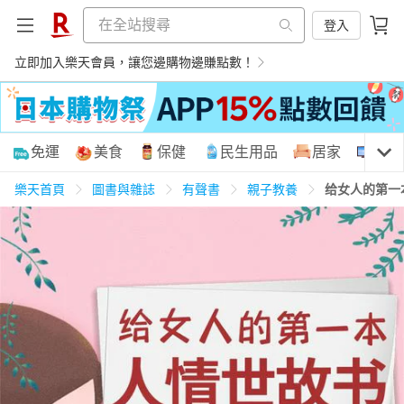
登入
立即加入樂天會員，讓您邊購物邊賺點數！
購物網分類
免運
美食
保健
民生用品
居家
3C
樂天首頁
圖書與雜誌
有聲書
親子教養
给女人的第一
天天免運
美食蛋糕
養生保健
民生用品
居家生活
3C家電
運動休閒
親子玩具
女裝
男裝
化妝保養
情趣用品