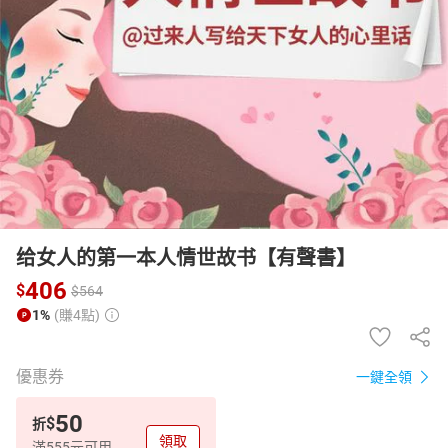
日本購物
電子/紙本書
HOT
给女人的第一本人情世故书【有聲書】
406
$
$
564
1%
(賺4點)
優惠券
一鍵全領
50
$
折
領取
滿555元可用