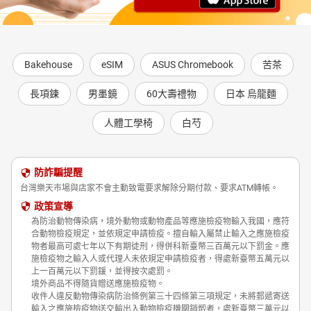
Bakehouse
eSIM
ASUS Chromebook
苦茶
長項鍊
男墨鏡
60大壽禮物
日本 烏龍麵
人體工學椅
白芍
防詐騙提醒
台灣樂天市場與店家不會主動致電要求解除分期付款、要求ATM轉帳。
政策宣導
為防治動物傳染病，境外動物或動物產品等應施檢疫物輸入我國，應符
合動物檢疫規定，並依規定申請檢疫。擅自輸入屬禁止輸入之應施檢疫
物者最高可處七年以下有期徒刑，得併科新臺幣三百萬元以下罰金。應
施檢疫物之輸入人或代理人未依規定申請檢疫者，得處新臺幣五萬元以
上一百萬元以下罰鍰，並得按次處罰。
境外商品不得隨貨贈送應施檢疫物。
收件人違反動物傳染病防治條例第三十四條第三項規定，未將郵遞寄送
輸入之應施檢疫物送交輸出入動物檢疫機關銷燬者，處新臺幣三萬元以