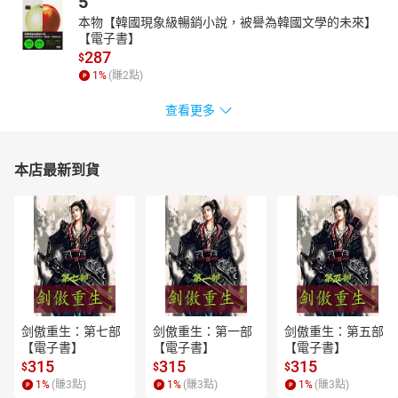
5
本物【韓國現象級暢銷小說，被譽為韓國文學的未來】
【電子書】
287
$
1
%
(賺
2
點)
查看更多
本店最新到貨
剑傲重生：第七部
剑傲重生：第一部
剑傲重生：第五部
【電子書】
【電子書】
【電子書】
315
315
315
$
$
$
1
%
(賺
3
點)
1
%
(賺
3
點)
1
%
(賺
3
點)