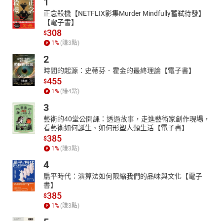
1
正念殺機【NETFLIX影集Murder Mindfully蓄弒待發】
【電子書】
308
$
1
%
(賺
3
點)
2
時間的起源：史蒂芬．霍金的最終理論【電子書】
455
$
1
%
(賺
4
點)
3
藝術的40堂公開課：透過故事，走進藝術家創作現場，
看藝術如何誕生、如何形塑人類生活【電子書】
385
$
1
%
(賺
3
點)
4
扁平時代：演算法如何限縮我們的品味與文化【電子
書】
385
$
1
%
(賺
3
點)