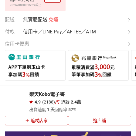
2026/08/09 15:59
截止
配送
無實體配送
免運
付款
信用卡／LINE Pay／AFTEE／ATM
信用卡優惠
樂天Kobo電子書
4.9
(2188)
追蹤
2.4萬
出貨速度
1 天
回應率
57%
追蹤店家
逛店舖