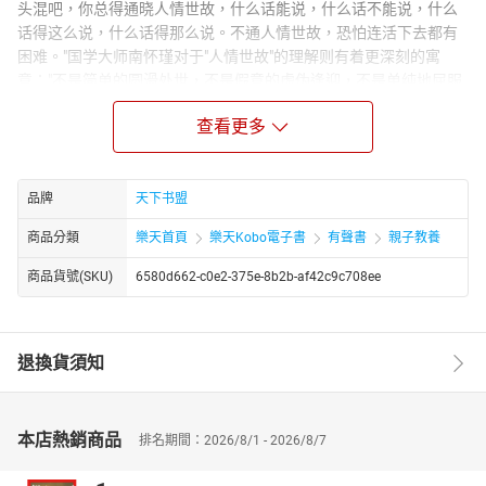
头混吧，你总得通晓人情世故，什么话能说，什么话不能说，什么
话得这么说，什么话得那么说。不通人情世故，恐怕连活下去都有
困难。"国学大师南怀瑾对于"人情世故"的理解则有着更深刻的寓
意："不是简单的圆滑处世，不是假意的虚伪逢迎，不是单纯地屈服
于现实，而是真正懂得生活的意义，安详地走完自己的人生。"
查看更多
在通往幸福的路上，年轻只是临时的，脸蛋儿只是暂时的资本，通
晓人情世故才是永恒的法宝。有些事，年轻的时候不懂得。当懂得
的时候已悔之晚矣；有些事，有机会去做的时候没有去做，而当想
去做的时候已没有机会。
品牌
天下书盟
不管你是软妹子，还是女汉子，都不要等到尝尽人间冷暖，才想起
商品分類
樂天首頁
樂天Kobo電子書
有聲書
親子教養
去学习人情世故。一个聪明的女人，必定是通晓人情世故的高手。
她知道什么时候该退让，什么时候该表现，既不会锋芒毕露，也不
商品貨號(SKU)
6580d662-c0e2-375e-8b2b-af42c9c708ee
泯于众人；她不会字字虚言，也不会全抛一片心。她会利用社会上
现实存在的人之常情，在最不利的情势下，达到最圆满的效果。
退換貨須知
本店熱銷商品
排名期間：2026/8/1 - 2026/8/7