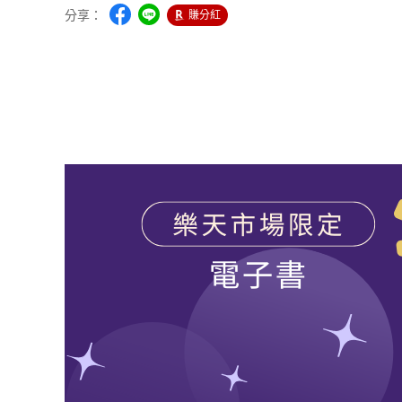
分享：
賺分紅