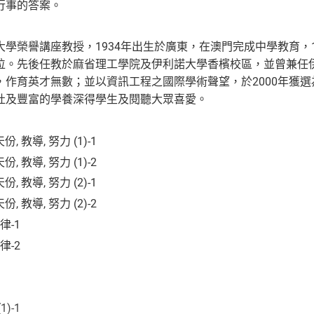
行事的答案。
學榮譽講座教授，1934年出生於廣東，在澳門完成中學教育，1
位。先後任教於麻省理工學院及伊利諾大學香檳校區，並曾兼任伊
，作育英才無數；並以資訊工程之國際學術聲望，於2000年獲
吐及豐富的學養深得學生及閱聽大眾喜愛。
, 教導, 努力 (1)-1
, 教導, 努力 (1)-2
, 教導, 努力 (2)-1
, 教導, 努力 (2)-2
律-1
律-2
)-1