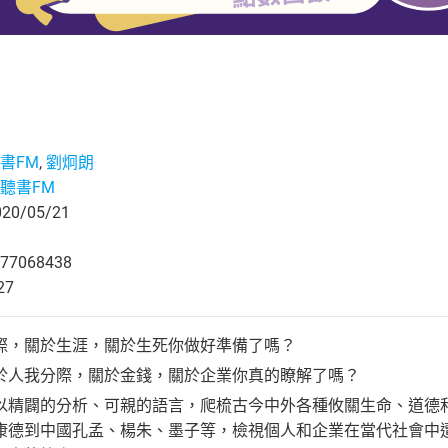
書FM
,
劉炯朗
聽書FM
0/05/21
77068438
27
際，關於生涯，關於生死你做好準備了嗎？
於人我分際，關於金錢，關於企業你真的瞭解了嗎？
以精闢的分析、可親的語言，爬梳古今中外各種攸關生命、道德
康德到中國孔孟、楊朱、墨子等，檢視個人和企業在當代社會中