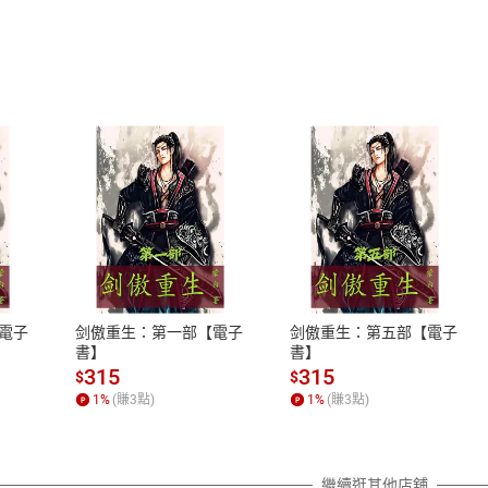
式
退換貨規範
、LINE PAY、AFTEE
本店是否提供消費者保護法七日猶
1
之權利，遽消費者保護法及通訊交
電子
剑傲重生：第一部【電子
剑傲重生：第五部【電子
2
除權合理例外情事適用準則，依商
書】
書】
質各有不同規定。詳細退換貨說明
315
315
$
$
照各商品說明。
1
%
(賺
3
點)
1
%
(賺
3
點)
詳細說明
繼續逛其他店舖