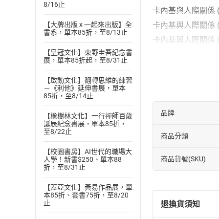
8/16止
卡內基與人際關係 (1
卡內基與人際關係 (2
【大牌出版 x 一起來出版】全
書系，單本85折，至8/13止
卡內基與人際關係 (2
【皇冠文化】東野圭吾紀念書
人生不設限 (1)-1
展，單本85折起，至8/31止
人生不設限 (1)-2
【啟動文化】翻轉思維的練習
人生不設限 (2)-1
－《利他》延伸書展，單本
85折，至8/14止
人生不設限 (2)-2
怎樣看世界-1
品牌
【橡樹林文化】一行禪師百歲
誕辰紀念書展，單本85折，
怎樣看世界-2
至8/22止
商品分類
Justice (1)-1
【校園書房】AI世代的職場大
Justice (1)-2
商品貨號(SKU)
人學！新書$250、單本88
折，至8/31止
Justice (2)-1
Justice (2)-2
【蓋亞文化】黃易作品展，單
本85折、套書75折，至8/20
Justice (3)-1
止
退換貨須知
Justice (3)-2