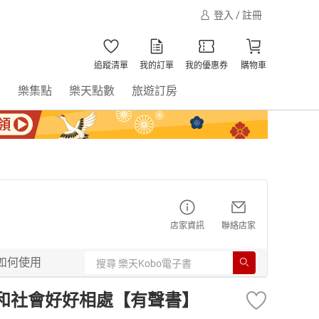
登入 / 註冊
追蹤清單
我的訂單
我的優惠券
購物車
書
樂集點
樂天點數
旅遊訂房
店家資訊
聯絡店家
如何使用
 和社會好好相處【有聲書】