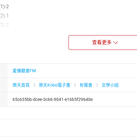
)-2
)-1
)-2
查看更多
愛播聽書FM
樂天首頁
樂天Kobo電子書
有聲書
文學小說
65c635bb-dcee-3c66-9041-e16b5f29640e