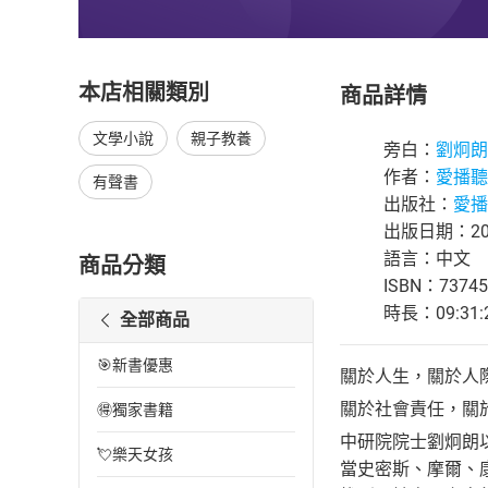
本店相關類別
商品詳情
文學小說
親子教養
旁白：
劉炯朗
作者：
愛播聽
有聲書
出版社：
愛播
出版日期：202
語言：中文
商品分類
ISBN：73745
時長：09:31:
全部商品
🎯新書優惠
關於人生，關於人
關於社會責任，關
🉐獨家書籍
中研院院士劉炯朗
💘樂天女孩
當史密斯、摩爾、