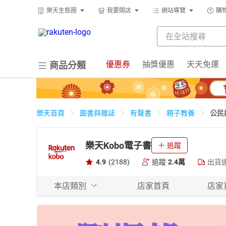
樂天生態圈
我要開店
網站導覽
購
優惠券
抽獎優惠
天天免運
商品分類
公民
樂天首頁
圖書與雜誌
有聲書
親子教養
樂天Kobo電子書
追蹤
4.9
(2188)
追蹤
2.4萬
出貨
本店類別
店家首頁
店家