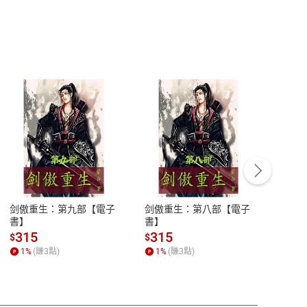
客服資訊
豫期
服務時間：週一到週五 10:00-12:00、
易解
13:00-17:00 (國定假日及例假日休息)
剑傲重生：第九部【電子
剑傲重生：第八部【電子
潜水史
品性
客服電話：0080-1857077
書】
書】
andari
al) Sc
請參
客服信箱：
聯絡店家
315
315
13
$
$
$
r【電
1
%
(賺
3
點)
1
%
(賺
3
點)
1
%