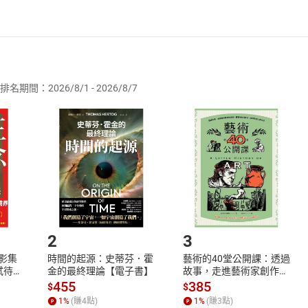
者保護法
第
19
條第
1
項後段
暨
通訊交易解除權合理例外情事適用
供即為完成之線上服務，經消費者事先同意始提供。」 之商品
排名期間：2026/8/1 - 2026/8/7
訂購本店鋪之商品即代表知悉本店鋪所銷售之商品為電子書，屬
)-1
取電子書，不得請求退貨退款。
)-2
品
放入
購物車
登入
帳號
欲取消訂單或辦理退貨時，請登入樂天市場，並於「我的訂單」
Shopping cart
Login
)-1
將依您的申請進行審核，待審核通過後將為您辦理退款事宜。
)-2
市場須以整筆訂單為單位進行取消/退貨，恕無法以單支商品取消
如何開始使用？
)-1
)-2
.選擇閱讀載具
Step2.
2
3
X影集
時間的起源：史蒂芬．霍
藝術的40堂公開課：透過
蓄弒待
金的最終理論【電子書】
故事，走進藝術家創作現
場，看藝術如何誕生、如
455
385
$
$
何形塑人類生活【電子
1
%
(賺
4
點)
1
%
(賺
3
點)
書】