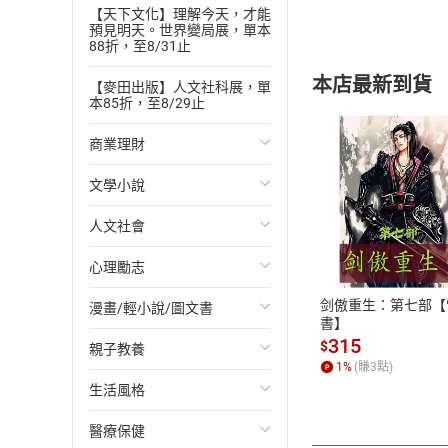
【天下文化】理解今天，才能
企業倫理 (3)-2
預見明天。世界變局展，單本
88折，至8/31止
企業倫理 (4)-1
企業倫理 (4)-2
本店最新到貨
【麥田出版】人文社科展，單
本85折，至8/29止
企業倫理 (5)-1
企業倫理 (5)-2
商業理財
企業倫理 (6)-1
文學小說
投資理財
企業倫理 (6)-2
付款方
人文社會
經濟/趨勢
歐美文學
企業倫理 (7)-1
企業倫理 (7)-2
ATM轉帳、信用卡
心理勵志
財務/金融
日本文學
國際關係
有創意的資本主義-
剑傲重生：第七部【
漫畫/輕小說/圖文書
管理/領導
韓國文學
政治
心靈成長/情緒
有創意的資本主義-
書】
315
$
親子教養
職場工作術
華文文學
社會科學
人際關係
輕小說
1
%
(賺
3
點)
生活風格
成功法
經典文學
台灣/中國歷史
兩性關係
奇幻/科幻
教育現場
醫療保健
行銷/廣告
成長/家庭生活小說
日/韓歷史
心理學
愛情故事
兒童文學/故事
飲食/食譜