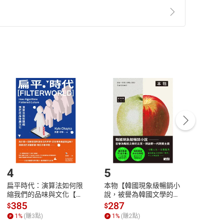
準則
第
2
條第
5
款之規定，「非以有形媒介提供之數位
，不適用消保法第
19
條第
1
項七日內無條件退貨之規
非以有形媒介提供之數位內容，消費者同意若訂購後
付款
方式
完成
訂單
中點選「瀏覽訂單明細」
>
「申請取消訂單
/
退
Payment
Complete
/退貨。
登入帳號，下載書籍後看書
4
5
6
扁平時代：演算法如何限
本物【韓國現象級暢銷小
蛋白
縮我們的品味與文化【電
說，被譽為韓國文學的未
版）─
子書】
來】【電子書】
秘密
385
287
24
$
$
$
一本
1
%
(賺
3
點)
1
%
(賺
2
點)
1
%