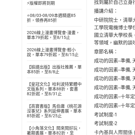
找到屬於自己立身
⚡版權即將到期
播講介紹：
⭐08/03-08/09本週精選85
中研院院士，清華大
折，領券再85折
工學院電機博士學
2026線上漫畫博覽會-漫畫，
國立清華大學校長
單本79折起，至8/15止
等領域，幽默的談
2026線上漫畫博覽會-輕小
章節名稱：
說，單本79折起，至8/15止
成功的因素--準備, 天份
【臉譜出版】出版社推薦，單
成功的因素--準備, 天份
本85折，至8/8止
成功的因素--準備, 天份
【皇冠文化】哈利波特繁體中
成功的因素--準備, 天份
文版系列，單本88折，套書
82折起，至8/31止
成功的因素--十年定
成功的因素--十年定
【高寶書版】馬伯庸《桃花源
沒事兒》系列延伸書展，單本
考試制度-1
85折起，至8/25止
考試制度-2
【小角落文化】閱來閱好玩，
卡內基與人際關係 (1
暑期書展，單本82折，至