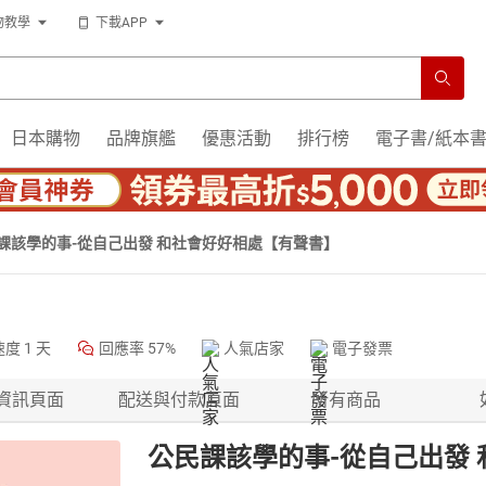
物教學
下載APP
日本購物
品牌旗艦
優惠活動
排行榜
電子書/紙本
課該學的事-從自己出發 和社會好好相處【有聲書】
速度
1 天
回應率
57%
人氣店家
電子發票
資訊頁面
配送與付款頁面
所有商品
公民課該學的事-從自己出發