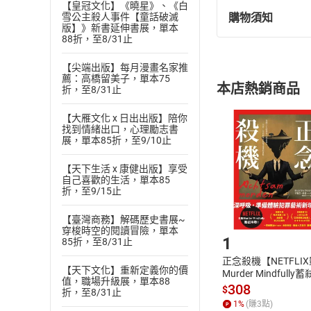
【皇冠文化】《曉星》、《白
Justice (4)-1
購物須知
雪公主殺人事件【童話破滅
退換貨規定：
版】》新書延伸書展，單本
Justice (4)-2
88折，至8/31止
(
一
)
依
消費
Justice (5)-1
內容或一經提
【尖端出版】每月漫畫名家推
購書須知
定。
Justice (5)-2
薦：高橋留美子，單本75
本店熱銷商品
折，至8/31止
(
二
)
消費者
金錢買不到的東西(1
且已下載
/
存
金錢買不到的東西(1
挑選
商
【大雁文化 x 日出出版】陪你
找到情緒出口，心理勵志書
退貨方式：您
Choose
金錢買不到的東西(2
展，單本85折，至9/10止
貨」，本店鋪
金錢買不到的東西(2
請注意，樂天
【天下生活 x 康健出版】享受
購書後，
金錢買不到的東西(3
自己喜歡的生活，單本85
折，至9/15止
金錢買不到的東西(3
Step1
【臺灣商務】解碼歷史書展~
企業倫理 (1)-1
穿梭時空的閱讀冒險，單本
1
企業倫理 (1)-2
85折，至8/31止
正念殺機【NETFLI
企業倫理 (2)-1
【天下文化】重新定義你的價
Murder Mindfully
值，職場升級展，單本88
企業倫理 (2)-2
發】【電子書】
308
$
折，至8/31止
企業倫理 (3)-1
1
%
(賺
3
點)